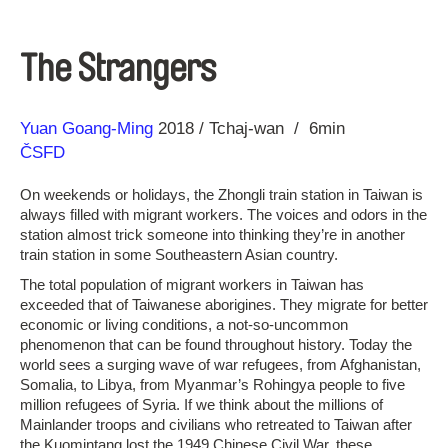
The Strangers
Režie
Rok
Yuan Goang-Ming
2018
Tchaj-wan
6min
ČSFD
On weekends or holidays, the Zhongli train station in Taiwan is
always filled with migrant workers. The voices and odors in the
station almost trick someone into thinking they’re in another
train station in some Southeastern Asian country.
The total population of migrant workers in Taiwan has
exceeded that of Taiwanese aborigines. They migrate for better
economic or living conditions, a not-so-uncommon
phenomenon that can be found throughout history. Today the
world sees a surging wave of war refugees, from Afghanistan,
Somalia, to Libya, from Myanmar’s Rohingya people to five
million refugees of Syria. If we think about the millions of
Mainlander troops and civilians who retreated to Taiwan after
the Kuomintang lost the 1949 Chinese Civil War, these