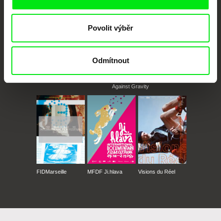
Povolit výběr
Odmítnout
CPH:DOX
Doclisboa
Millennium Docs
DOK Leipzig
Against Gravity
FIDMarseille
MFDF Ji.hlava
Visions du Réel