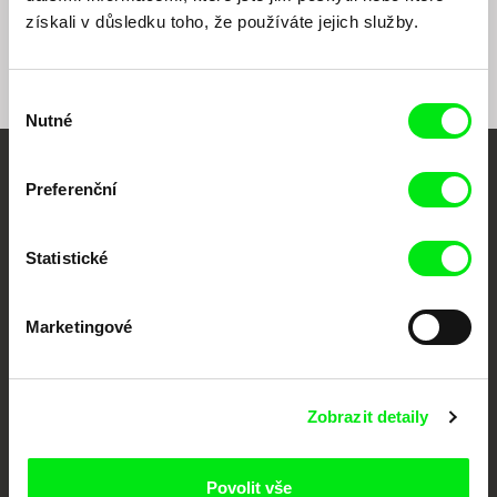
získali v důsledku toho, že používáte jejich služby.
Výběr
Nutné
souhlasu
Vaše online
Preferenční
dokumentární kino
Statistické
Nové festivalové filmy
každý týden
Marketingové
Portál DAFilms.cz je výsledkem tvůrčí spolupráce 7 klíčových evropských
festivalů dokumentárního filmu sdružených do Doc Alliance. Naším cílem je
posouvat hranice dokumentárního filmu, propagovat jeho rozmanitost a
Zobrazit detaily
podporovat kvalitní autorské filmy.
Členové Doc Alliance
Povolit vše