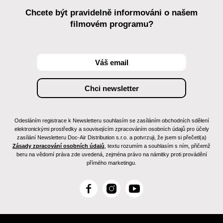
Chcete být pravidelně informováni o našem
filmovém programu?
Odesláním registrace k Newsletteru souhlasím se zasíláním obchodních sdělení
elektronickými prostředky a souvisejícím zpracováním osobních údajů pro účely
zasílání Newsletteru Doc-Air Distribution s.r.o. a potvrzuji, že jsem si přečetl(a)
Zásady zpracování osobních údajů
, textu rozumím a souhlasím s ním, přičemž
beru na vědomí práva zde uvedená, zejména právo na námitky proti provádění
přímého marketingu.
F
I
Y
a
n
o
c
s
u
e
t
T