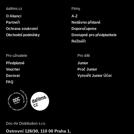
b
a
u
dafilms.cz
Filmy
o
g
b
O Alianci
A-Z
o
r
e
Partneři
Nedávno přidané
k
a
Ochrana soukromí
Doporučujeme
m
Obchodní podmínky
Dostupné pro předplatitele
Režiséři
Pro uživatele
Pro dítě
Předplatné
Junior
Voucher
Proč Junior
Darovat
Vytvořit Junior Účet
FAQ
Doc-Air Distribution s.r.o.
Ostrovní 126/30, 110 00 Praha 1,