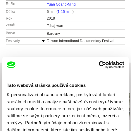
Režie
Yuan Goang-Ming
Délka
6 min (
1-15 min.
)
Rok
2018
Země
Tchaj-wan
Barva
Barevný
Festivaly
Taiwan International Documentary Festival
Tato webová stránka používá cookies
Související filmy (20)
K personalizaci obsahu a reklam, poskytování funkcí
sociálních médií a analýze naší návštěvnosti využíváme
soubory cookie. Informace o tom, jak náš web používáte,
sdílíme se svými partnery pro sociální média, inzerci a
analýzy. Partneři tyto údaje mohou zkombinovat s
Yuan Goang-Ming
Jan Němec
Maksim Shved
dalšími informacemi, které jste jim poskytli nebo které
Příbytek
Toyen
Pure Art