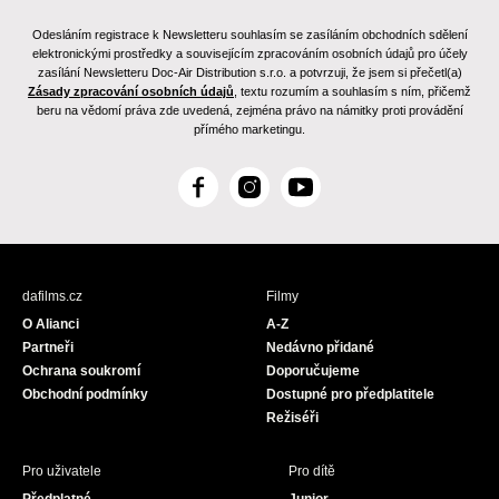
Odesláním registrace k Newsletteru souhlasím se zasíláním obchodních sdělení
elektronickými prostředky a souvisejícím zpracováním osobních údajů pro účely
zasílání Newsletteru Doc-Air Distribution s.r.o. a potvrzuji, že jsem si přečetl(a)
Zásady zpracování osobních údajů
, textu rozumím a souhlasím s ním, přičemž
beru na vědomí práva zde uvedená, zejména právo na námitky proti provádění
přímého marketingu.
F
I
Y
a
n
o
c
s
u
e
t
T
b
a
u
dafilms.cz
Filmy
o
g
b
O Alianci
A-Z
o
r
e
Partneři
Nedávno přidané
k
a
Ochrana soukromí
Doporučujeme
m
Obchodní podmínky
Dostupné pro předplatitele
Režiséři
Pro uživatele
Pro dítě