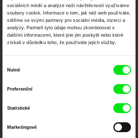
sociálních médií a analýze naší návštěvnosti využíváme
soubory cookie. Informace o tom, jak náš web používáte,
Nové festivalové filmy
každý týden
sdílíme se svými partnery pro sociální média, inzerci a
analýzy. Partneři tyto údaje mohou zkombinovat s
dalšími informacemi, které jste jim poskytli nebo které
Portál DAFilms.cz je výsledkem tvůrčí spolupráce 7 klíčových evropských
získali v důsledku toho, že používáte jejich služby.
festivalů dokumentárního filmu sdružených do Doc Alliance. Naším cílem je
posouvat hranice dokumentárního filmu, propagovat jeho rozmanitost a
podporovat kvalitní autorské filmy.
Členové Doc Alliance
Výběr
Nutné
souhlasu
Preferenční
Statistické
CPH:DOX
Doclisboa
Millennium Docs
DOK Leipzig
Marketingové
Against Gravity