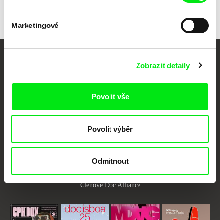
Marketingové
Vaše online
Zobrazit detaily
dokumentární kino
Povolit vše
Nové festivalové filmy
každý týden
Povolit výběr
Portál DAFilms.cz je výsledkem tvůrčí spolupráce 7 klíčových evropských
festivalů dokumentárního filmu sdružených do Doc Alliance. Naším cílem je
Odmítnout
posouvat hranice dokumentárního filmu, propagovat jeho rozmanitost a
podporovat kvalitní autorské filmy.
Členové Doc Alliance