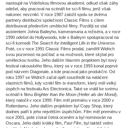
nastoupil na Vídeňskou filmovou akademii, odkud však záhy
odešel, aby pracoval na scénáři ke sci-fi filmu, jenž však
nakonec nevznikl. V roce 1987 založil spolu se dvěma
partnery distribuční společnost Classic Films s cílem
distribuovat především umělecké filmy. Později se stal
asistentem Johna Baileyho, kameramana a režiséra, a v roce
1990 odešel do Hollywoodu, kde s Baileym spolupracoval na
sci-fi komedii
The Search for Intelligent Life in the Universe
.
Poté, co v roce 1991 Classic Films prodal, zaměřil Widrich
svou pozornost na počítač a na možnosti, které skýtal pro
uměleckou tvorbu. Jeho dalším hlavním projektem byl nový
festival rakouského filmu, který se v roce 1993 konal poprvé
pod názvem Diagonale, a kde pracoval jako produkční. Od
roku 1997 se Widrich začal opět soustředit na natáčení
vlastních filmů, kdy vznikl film
tx-transform
, který měl velký
úspěch na festivalu Ars Electronica. Také se vrátil ke svému
scénáři k filmu
Brighter than the Moon (Heller als der Mond)
,
který natočil v roce 1999. Film měl premiéru v roce 2000 v
Rotterdamu. Jeho dalším projektem byl Copy Shop, který
dodnes patří k jeho největším úspěchům. Film měl premiéru v
roce 2001, poté získal četná ocenění a byl nominován na
Oscara. Jeho další krátký film,
Fast Film
, byl taktéž velmi