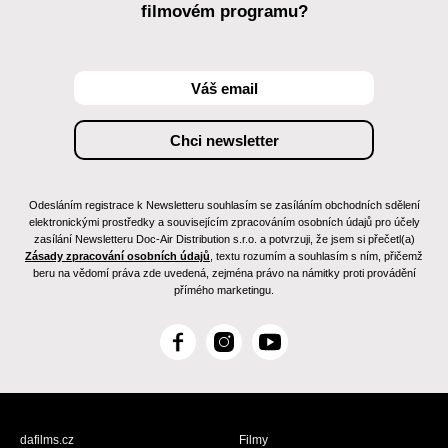
filmovém programu?
Odesláním registrace k Newsletteru souhlasím se zasíláním obchodních sdělení
elektronickými prostředky a souvisejícím zpracováním osobních údajů pro účely
zasílání Newsletteru Doc-Air Distribution s.r.o. a potvrzuji, že jsem si přečetl(a)
Zásady zpracování osobních údajů
, textu rozumím a souhlasím s ním, přičemž
beru na vědomí práva zde uvedená, zejména právo na námitky proti provádění
přímého marketingu.
F
I
Y
a
n
o
c
s
u
e
t
T
b
a
u
dafilms.cz
Filmy