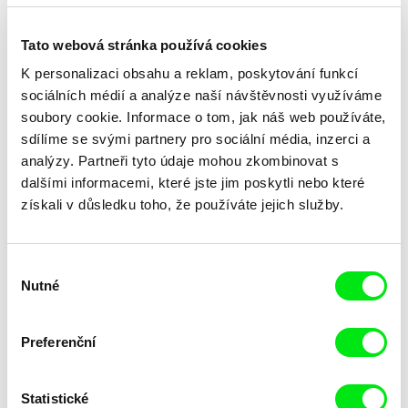
Copy Shop
2001
Tato webová stránka používá cookies
LinksRechts
2001
K personalizaci obsahu a reklam, poskytování funkcí
Heller als der Mond / Brighter than the Moon
2000
sociálních médií a analýze naší návštěvnosti využíváme
tx-transform
1998
soubory cookie. Informace o tom, jak náš web používáte,
Vom Geist der Zeit
1982-1985
sdílíme se svými partnery pro sociální média, inzerci a
analýzy. Partneři tyto údaje mohou zkombinovat s
Monster in Salzburg
1982
dalšími informacemi, které jste jim poskytli nebo které
Auch Farbe kann träumen
1981
získali v důsledku toho, že používáte jejich služby.
My Homelife
1980
Gebratenes Fleisch
1980
Výběr
3 mal Ulf
1980
Nutné
souhlasu
Preferenční
Všichni režiséři
Statistické