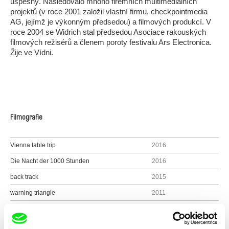
úspěšný. Následovalo mnoho firemních multimediálních
projektů (v roce 2001 založil vlastní firmu, checkpointmedia
AG, jejímž je výkonným předsedou) a filmových produkcí. V
roce 2004 se Widrich stal předsedou Asociace rakouských
filmových režisérů a členem poroty festivalu Ars Electronica.
Žije ve Vídni.
Filmografie
Vienna table trip
2016
Die Nacht der 1000 Stunden
2016
back track
2015
warning triangle
2011
make/real
2010
Fast Film
2003