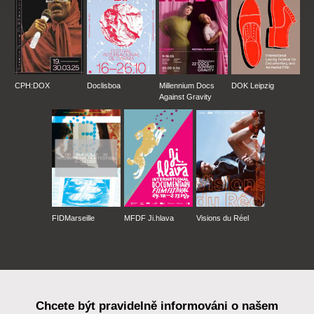
CPH:DOX
Doclisboa
Millennium Docs
DOK Leipzig
Against Gravity
FIDMarseille
MFDF Ji.hlava
Visions du Réel
Chcete být pravidelně informováni o našem