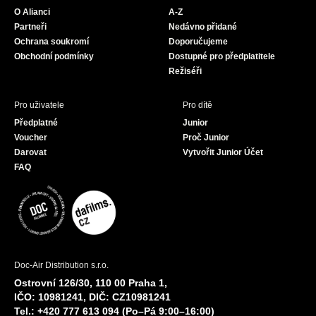
o
g
b
O Alianci
A-Z
o
r
e
Partneři
Nedávno přidané
k
a
Ochrana soukromí
Doporučujeme
m
Obchodní podmínky
Dostupné pro předplatitele
Režiséři
Pro uživatele
Pro dítě
Předplatné
Junior
Voucher
Proč Junior
Darovat
Vytvořit Junior Účet
FAQ
Doc-Air Distribution s.r.o.
Ostrovní 126/30, 110 00 Praha 1,
IČO: 10981241, DIČ: CZ10981241
Tel.: +420 777 613 094 (Po–Pá 9:00–16:00)