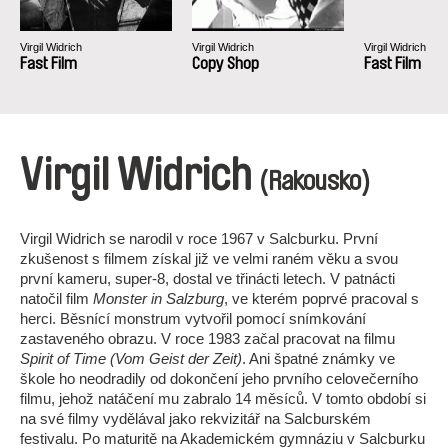
Virgil Widrich
Virgil Widrich
Virgil Widrich
Fast Film
Copy Shop
Fast Film
Virgil Widrich
(Rakousko)
Virgil Widrich se narodil v roce 1967 v Salcburku. První
zkušenost s filmem získal již ve velmi raném věku a svou
první kameru, super-8, dostal ve třinácti letech. V patnácti
natočil film
Monster in Salzburg
, ve kterém poprvé pracoval s
herci. Běsnící monstrum vytvořil pomocí snímkování
zastaveného obrazu. V roce 1983 začal pracovat na filmu
Spirit of Time (Vom Geist der Zeit)
. Ani špatné známky ve
škole ho neodradily od dokončení jeho prvního celovečerního
filmu, jehož natáčení mu zabralo 14 měsíců. V tomto období si
na své filmy vydělával jako rekvizitář na Salcburském
festivalu. Po maturitě na Akademickém gymnáziu v Salcburku