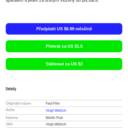
aparátem a jeden za druhým vloženy do počítače.
Předplatit US $6.99 měsíčně
Přehrát za US $1.5
Stáhnout za US $2
Detaily
Originální název
Fast Film
Režie
Virgil Widrich
Kamera
Martin Putz
Střih
Virgil Widrich