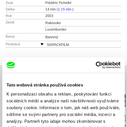
Zvuk
Frédéric Fichefet
Délka
14 min (
1-15 min.
)
Rok
2003
Země
Rakousko
Lucembursko
Barva
Barevný
Produkce
SIXPACKFILM
Neubaugasse 45/13
1071 Vídeň
Rakousko
web:
http://www.sixpackfilm.com
tel: 00 43 1 526 09 90
mobil: ---
Tato webová stránka používá cookies
Související filmy (20)
fax: 0043 1 526 09 92
K personalizaci obsahu a reklam, poskytování funkcí
e-mail:
office@sixpackfilm.com
sociálních médií a analýze naší návštěvnosti využíváme
soubory cookie. Informace o tom, jak náš web používáte,
sdílíme se svými partnery pro sociální média, inzerci a
analýzy. Partneři tyto údaje mohou zkombinovat s
Peter Tscherkassky
Peter Tscherkassky
Peter Tscherkas