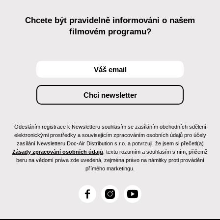
Chcete být pravidelně informováni o našem
filmovém programu?
Odesláním registrace k Newsletteru souhlasím se zasíláním obchodních sdělení
elektronickými prostředky a souvisejícím zpracováním osobních údajů pro účely
zasílání Newsletteru Doc-Air Distribution s.r.o. a potvrzuji, že jsem si přečetl(a)
Zásady zpracování osobních údajů
, textu rozumím a souhlasím s ním, přičemž
beru na vědomí práva zde uvedená, zejména právo na námitky proti provádění
přímého marketingu.
F
I
Y
a
n
o
c
s
u