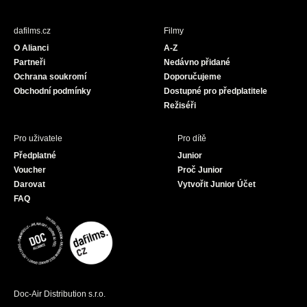
e
t
T
b
a
u
dafilms.cz
Filmy
o
g
b
O Alianci
A-Z
o
r
e
Partneři
Nedávno přidané
k
a
Ochrana soukromí
Doporučujeme
m
Obchodní podmínky
Dostupné pro předplatitele
Režiséři
Pro uživatele
Pro dítě
Předplatné
Junior
Voucher
Proč Junior
Darovat
Vytvořit Junior Účet
FAQ
Doc-Air Distribution s.r.o.