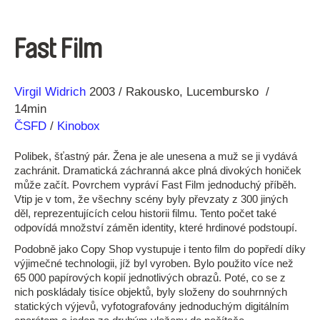
Fast Film
Režie
Rok
Virgil Widrich
2003
Rakousko
Lucembursko
14min
ČSFD
/
Kinobox
Polibek, šťastný pár. Žena je ale unesena a muž se ji vydává
zachránit. Dramatická záchranná akce plná divokých honiček
může začít. Povrchem vypráví Fast Film jednoduchý příběh.
Vtip je v tom, že všechny scény byly převzaty z 300 jiných
děl, reprezentujících celou historii filmu. Tento počet také
odpovídá množství záměn identity, které hrdinové podstoupí.
Podobně jako Copy Shop vystupuje i tento film do popředí díky
výjimečné technologii, jíž byl vyroben. Bylo použito více než
65 000 papírových kopií jednotlivých obrazů. Poté, co se z
nich poskládaly tisíce objektů, byly složeny do souhrnných
statických výjevů, vyfotografovány jednoduchým digitálním