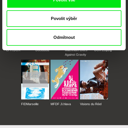
Povolit výběr
Odmítnout
CPH:DOX
Doclisboa
Millennium Docs
DOK Leipzig
Against Gravity
FIDMarseille
MFDF Ji.hlava
Visions du Réel