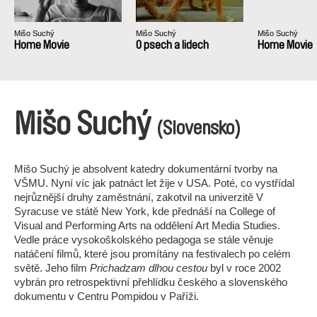
Mišo Suchý
Mišo Suchý
Mišo Suchý
Home Movie
O psech a lidech
Home Movie
Mišo Suchý
(Slovensko)
Mišo Suchý je absolvent katedry dokumentární tvorby na
VŠMU. Nyní víc jak patnáct let žije v USA. Poté, co vystřídal
nejrůznější druhy zaměstnání, zakotvil na univerzitě V
Syracuse ve státě New York, kde přednáší na College of
Visual and Performing Arts na oddělení Art Media Studies.
Vedle práce vysokoškolského pedagoga se stále věnuje
natáčení filmů, které jsou promítány na festivalech po celém
světě. Jeho film
Prichadzam dlhou cestou
byl v roce 2002
vybrán pro retrospektivní přehlídku českého a slovenského
dokumentu v Centru Pompidou v Paříži.