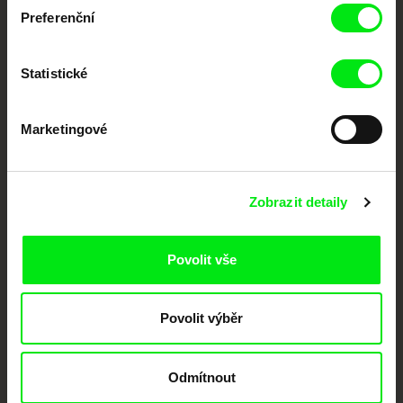
Preferenční
Portál DAFilms.cz je výsledkem tvůrčí spolupráce 7 klíčových evropských
festivalů dokumentárního filmu sdružených do Doc Alliance. Naším cílem je
posouvat hranice dokumentárního filmu, propagovat jeho rozmanitost a
Statistické
podporovat kvalitní autorské filmy.
Členové Doc Alliance
Marketingové
Zobrazit detaily
Povolit vše
CPH:DOX
Doclisboa
Millennium Docs
DOK Leipzig
Against Gravity
Povolit výběr
Odmítnout