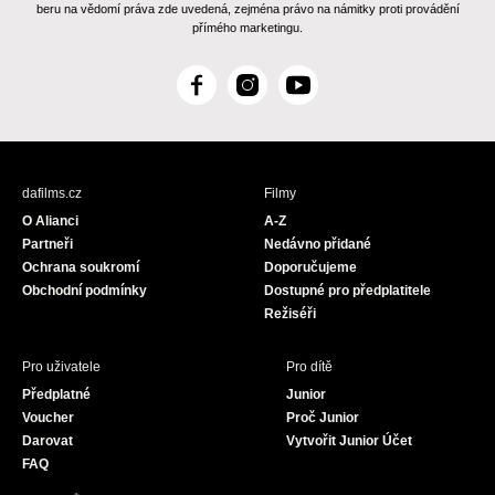
beru na vědomí práva zde uvedená, zejména právo na námitky proti provádění
přímého marketingu.
F
I
Y
a
n
o
c
s
u
e
t
T
b
a
u
dafilms.cz
Filmy
o
g
b
O Alianci
A-Z
o
r
e
Partneři
Nedávno přidané
k
a
Ochrana soukromí
Doporučujeme
m
Obchodní podmínky
Dostupné pro předplatitele
Režiséři
Pro uživatele
Pro dítě
Předplatné
Junior
Voucher
Proč Junior
Darovat
Vytvořit Junior Účet
FAQ