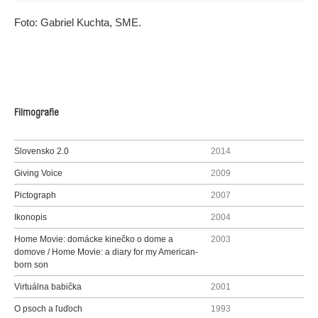
Foto: Gabriel Kuchta, SME.
Filmografie
Slovensko 2.0
2014
Giving Voice
2009
Pictograph
2007
Ikonopis
2004
Home Movie: domácke kinečko o dome a
2003
domove / Home Movie: a diary for my American-
born son
Virtuálna babička
2001
O psoch a ľuďoch
1993