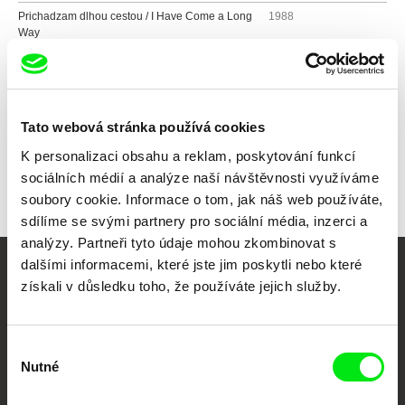
Prichadzam dlhou cestou / I Have Come a Long
1988
Way
Všichni režiséři
Tato webová stránka používá cookies
K personalizaci obsahu a reklam, poskytování funkcí
sociálních médií a analýze naší návštěvnosti využíváme
soubory cookie. Informace o tom, jak náš web používáte,
sdílíme se svými partnery pro sociální média, inzerci a
analýzy. Partneři tyto údaje mohou zkombinovat s
dalšími informacemi, které jste jim poskytli nebo které
Vaše online
získali v důsledku toho, že používáte jejich služby.
dokumentární kino
Výběr
Nové festivalové filmy
Nutné
souhlasu
každý týden