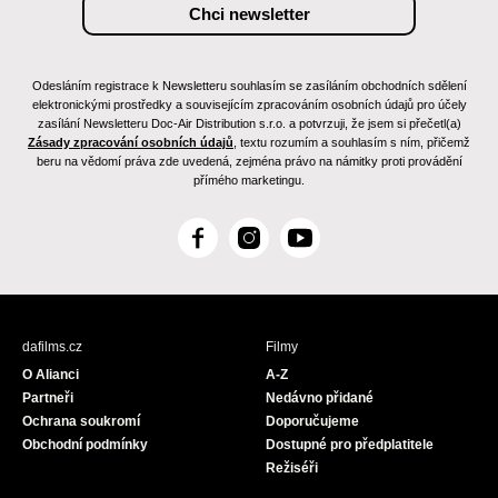
Odesláním registrace k Newsletteru souhlasím se zasíláním obchodních sdělení
elektronickými prostředky a souvisejícím zpracováním osobních údajů pro účely
zasílání Newsletteru Doc-Air Distribution s.r.o. a potvrzuji, že jsem si přečetl(a)
Zásady zpracování osobních údajů
, textu rozumím a souhlasím s ním, přičemž
beru na vědomí práva zde uvedená, zejména právo na námitky proti provádění
přímého marketingu.
F
I
Y
a
n
o
c
s
u
e
t
T
b
a
u
dafilms.cz
Filmy
o
g
b
O Alianci
A-Z
o
r
e
Partneři
Nedávno přidané
k
a
Ochrana soukromí
Doporučujeme
m
Obchodní podmínky
Dostupné pro předplatitele
Režiséři