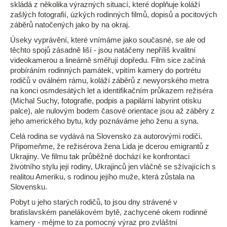
skládá z několika výrazných situací, které doplňuje koláží
zašlých fotografií, úzkých rodinných filmů, dopisů a pocitových
záběrů natočených jako by na okraj.
Úseky vyprávění, které vnímáme jako současné, se ale od
těchto spojů zásadně liší - jsou natáčeny nepříliš kvalitní
videokamerou a lineárně směřují dopředu. Film sice začíná
probíráním rodinných památek, vpitím kamery do portrétu
rodičů v oválném rámu, koláží záběrů z newyorského metra
na konci osmdesátých let a identifikačním průkazem režiséra
(Michal Suchy, fotografie, podpis a papilární labyrint otisku
palce), ale nulovým bodem časové orientace jsou až záběry z
jeho amerického bytu, kdy poznáváme jeho ženu a syna.
Celá rodina se vydává na Slovensko za autorovými rodiči.
Připomeňme, že režisérova žena Lida je dcerou emigrantů z
Ukrajiny. Ve filmu tak průběžně dochází ke konfrontaci
životního stylu její rodiny, Ukrajinců jen vláčně se sžívajících s
realitou Ameriku, s rodinou jejího muže, která zůstala na
Slovensku.
Pobyt u jeho starých rodičů, to jsou dny strávené v
bratislavském panelákovém bytě, zachycené okem rodinné
kamery - mějme to za pomocný výraz pro zvláštní