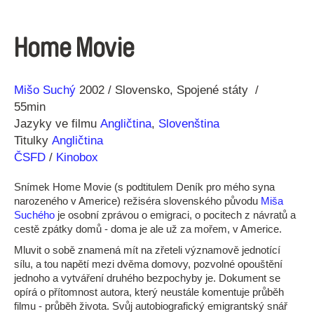
Home Movie
Režie
Rok
Mišo Suchý
2002
Slovensko
Spojené státy
55min
Jazyky ve filmu
Angličtina
,
Slovenština
Titulky
Angličtina
ČSFD
/
Kinobox
Snímek Home Movie (s podtitulem Deník pro mého syna
narozeného v Americe) režiséra slovenského původu
Miša
Suchého
je osobní zprávou o emigraci, o pocitech z návratů a
cestě zpátky domů - doma je ale už za mořem, v Americe.
Mluvit o sobě znamená mít na zřeteli významově jednotící
sílu, a tou napětí mezi dvěma domovy, pozvolné opouštění
jednoho a vytváření druhého bezpochyby je. Dokument se
opírá o přítomnost autora, který neustále komentuje průběh
filmu - průběh života. Svůj autobiografický emigrantský snář