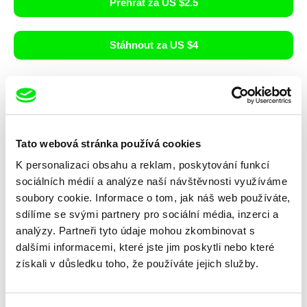
Přehrát za US $2.5
Stáhnout za US $4
Detaily
Originální název
Home Movie
Tato webová stránka používá cookies
Režie
Mišo Suchý
K personalizaci obsahu a reklam, poskytování funkcí
Kamera
Mišo Suchý, Lida Suchý, Mário Homolka
sociálních médií a analýze naší návštěvnosti využíváme
Střih
Marek Šulík
soubory cookie. Informace o tom, jak náš web používáte,
Délka
55 min (
46-90 min.
)
sdílíme se svými partnery pro sociální média, inzerci a
Rok
2002
analýzy. Partneři tyto údaje mohou zkombinovat s
Země
Slovensko
dalšími informacemi, které jste jim poskytli nebo které
Spojené státy
získali v důsledku toho, že používáte jejich služby.
Barva
Barevný
Produkce
Mišo Suchý & Lida Suchý