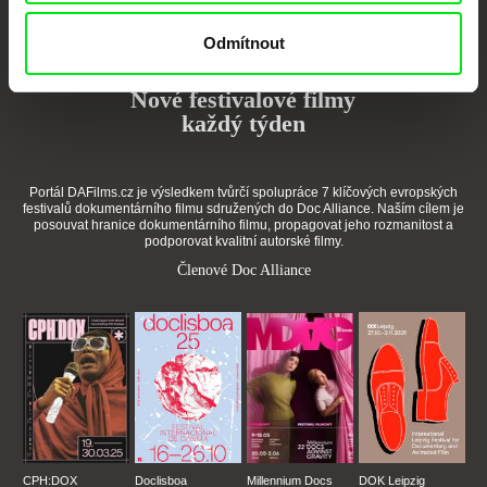
Vaše online
dokumentární kino
Odmítnout
Nové festivalové filmy
každý týden
Portál DAFilms.cz je výsledkem tvůrčí spolupráce 7 klíčových evropských
festivalů dokumentárního filmu sdružených do Doc Alliance. Naším cílem je
posouvat hranice dokumentárního filmu, propagovat jeho rozmanitost a
podporovat kvalitní autorské filmy.
Členové Doc Alliance
CPH:DOX
Doclisboa
Millennium Docs
DOK Leipzig