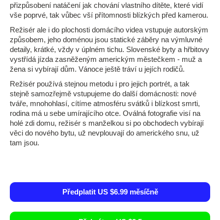
přizpůsobení natáčení jak chování vlastního dítěte, které vidí
vše poprvé, tak vůbec vší přítomnosti blízkých před kamerou.
Režisér ale i do plochosti domácího videa vstupuje autorským
způsobem, jeho doménou jsou statické záběry na výmluvné
detaily, krátké, vždy v úplném tichu. Slovenské byty a hřbitovy
vystřídá jízda zasněženým americkým městečkem - muž a
žena si vybírají dům. Vánoce ještě tráví u jejích rodičů.
Režisér používá stejnou metodu i pro jejich portrét, a tak
stejně samozřejmě vstupujeme do další domácnosti: nové
tváře, mnohohlasí, cítíme atmosféru svátků i blízkost smrti,
rodina má u sebe umírajícího otce. Oválná fotografie visí na
holé zdi domu, režisér s manželkou si po obchodech vybírají
věci do nového bytu, už nevplouvají do amerického snu, už
tam jsou.
Předplatit US $6.99 měsíčně