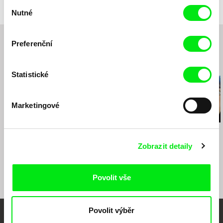
335 Buckingham Ave
Výběr
New York Syracuse N.Y.
Nutné
souhlasu
Spojené státy
tel: 0013154726482
Preferenční
e-mail:
msuchy@syr.edu
Související filmy (20)
Statistické
Marketingové
Thomas A. Østbye
Željka Suková
Sepideh Farsi
Pryč z Norska
Marijiny
Harat
Zobrazit detaily
Povolit vše
Povolit výběr