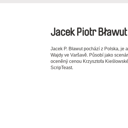
Jacek Piotr Bławu
Jacek P. Bławut pochází z Polska, je
Wajdy ve Varšavě. Působí jako scenáris
oceněný cenou Krzysztofa Kieślowské
ScripTeast.