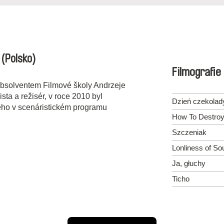
t
(Polsko)
Filmografie
 absolventem Filmové školy Andrzeje
ta a režisér, v roce 2010 byl
Dzień czekolad
ho v scenáristickém programu
How To Destro
Szczeniak
Lonliness of So
Ja, głuchy
Ticho