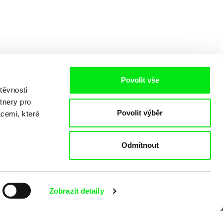
Povolit vše
těvnosti
tnery pro
Povolit výběr
acemi, které
Odmítnout
o
Zobrazit detaily