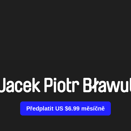
Jacek Piotr Bławu
Předplatit US $6.99 měsíčně