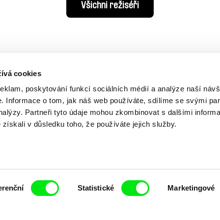
Všichni režiséři
ívá cookies
reklam, poskytování funkcí sociálních médií a analýze naší návš
 Informace o tom, jak náš web používáte, sdílíme se svými par
analýzy. Partneři tyto údaje mohou zkombinovat s dalšími inform
é získali v důsledku toho, že používáte jejich služby.
Vaše online
dokumentární kin
erenční
Statistické
Marketingové
Nové festivalové filmy