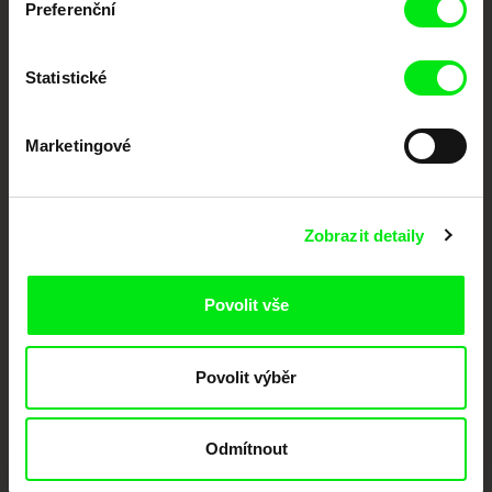
Preferenční
Portál DAFilms.cz je výsledkem tvůrčí spolupráce 7 klíčových evropských
festivalů dokumentárního filmu sdružených do Doc Alliance. Naším cílem je
posouvat hranice dokumentárního filmu, propagovat jeho rozmanitost a
podporovat kvalitní autorské filmy.
Statistické
Členové Doc Alliance
Marketingové
Zobrazit detaily
Povolit vše
CPH:DOX
Doclisboa
Millennium Docs
DOK Leipzig
Against Gravity
Povolit výběr
Odmítnout