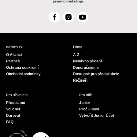
přímého marketingu.
F
I
Y
a
n
o
c
s
u
e
t
T
b
a
u
dafilms.cz
Filmy
o
g
b
O Alianci
A-Z
o
r
e
Partneři
Nedávno přidané
k
a
Ochrana soukromí
Doporučujeme
m
Obchodní podmínky
Dostupné pro předplatitele
Režiséři
Pro uživatele
Pro dítě
Předplatné
Junior
Voucher
Proč Junior
Darovat
Vytvořit Junior Účet
FAQ