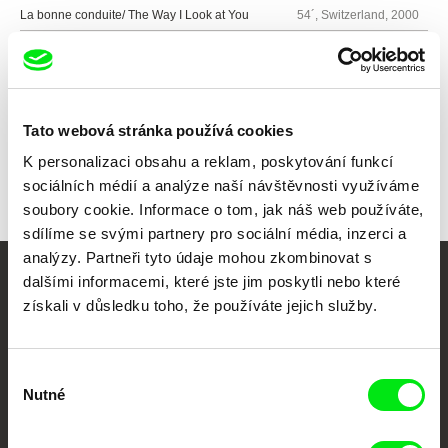
La bonne conduite/ The Way I Look at You
54´, Switzerland, 2000
Všichni režiséři
Tato webová stránka používá cookies
K personalizaci obsahu a reklam, poskytování funkcí
sociálních médií a analýze naší návštěvnosti využíváme
soubory cookie. Informace o tom, jak náš web používáte,
sdílíme se svými partnery pro sociální média, inzerci a
analýzy. Partneři tyto údaje mohou zkombinovat s
dalšími informacemi, které jste jim poskytli nebo které
Vaše online
získali v důsledku toho, že používáte jejich služby.
dokumentární kino
Výběr
Nové festivalové filmy
Nutné
souhlasu
každý týden