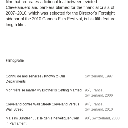
film that recreates a fictional trial between evicted
Clevelanders and bankers blamed for the financial crisis of
2007–2010, which was selected for the Director's Fortnight
sidebar of the 2010 Cannes Film Festival, is his fifth feature-
length film.
Filmografie
Connu de nos services / Known to Our
Switzerland, 1997
Departments
Mon frère se marie/ My Brother Is Getting Married
95´, France,
Switzerland, 2006
Cleveland contre Wall Street/ Cleveland Versus
94´, France,
Wall Street
Switzerland, 2010
Mais im Bundeshuus: le génie helvétique/ Corn
90´, Switzerland, 2003
in Parliament