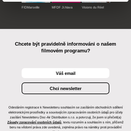
FIDMarseille
MFDF Ji.hlava
Visions du Réel
Chcete být pravidelně informováni o našem
filmovém programu?
Odesláním registrace k Newsletteru souhlasím se zasíláním obchodních sdělení
elektronickými prostředky a souvisejícím zpracováním osobních údajů pro účely
zasílání Newsletteru Doc-Air Distribution s.r.o. a potvrzuji, že jsem si přečetl(a)
Zásady zpracování osobních údajů
, textu rozumím a souhlasím s ním, přičemž
beru na vědomí práva zde uvedená, zejména právo na námitky proti provádění