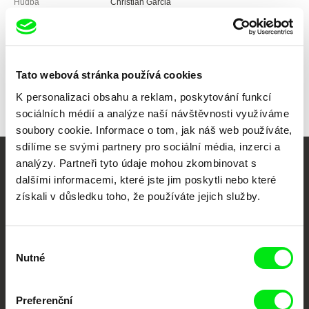
Hudba
Christian Garcia
Zvuk
Jürg Lempen, David Lipka
Délka
10 min (
1-15 min.
)
Rok
2013
Země
Švýcarsko
Tato webová stránka používá cookies
Barva
Barevný
K personalizaci obsahu a reklam, poskytování funkcí
sociálních médií a analýze naší návštěvnosti využíváme
soubory cookie. Informace o tom, jak náš web používáte,
sdílíme se svými partnery pro sociální média, inzerci a
analýzy. Partneři tyto údaje mohou zkombinovat s
Vaše online
dalšími informacemi, které jste jim poskytli nebo které
dokumentární kino
získali v důsledku toho, že používáte jejich služby.
Nové festivalové filmy
Výběr
každý týden
Nutné
souhlasu
Portál DAFilms.cz je výsledkem tvůrčí spolupráce 7 klíčových evropských
Preferenční
festivalů dokumentárního filmu sdružených do Doc Alliance. Naším cílem je