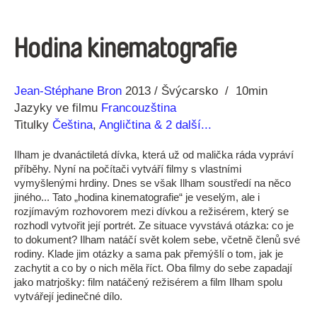
Hodina kinematografie
Režie
Rok
Jean-Stéphane Bron
2013
Švýcarsko
10min
Jazyky ve filmu
Francouzština
Titulky
Čeština
,
Angličtina
& 2 další...
Ilham je dvanáctiletá dívka, která už od malička ráda vypráví
příběhy. Nyní na počítači vytváří filmy s vlastními
vymyšlenými hrdiny. Dnes se však Ilham soustředí na něco
jiného... Tato „hodina kinematografie“ je veselým, ale i
rozjímavým rozhovorem mezi dívkou a režisérem, který se
rozhodl vytvořit její portrét. Ze situace vyvstává otázka: co je
to dokument? Ilham natáčí svět kolem sebe, včetně členů své
rodiny. Klade jim otázky a sama pak přemýšlí o tom, jak je
zachytit a co by o nich měla říct. Oba filmy do sebe zapadají
jako matrjošky: film natáčený režisérem a film Ilham spolu
vytvářejí jedinečné dílo.