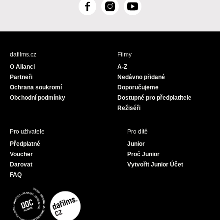
F
I
Y
a
n
o
c
s
u
e
t
T
b
a
u
dafilms.cz
Filmy
o
g
b
O Alianci
A-Z
o
r
e
Partneři
Nedávno přidané
k
a
Ochrana soukromí
Doporučujeme
m
Obchodní podmínky
Dostupné pro předplatitele
Režiséři
Pro uživatele
Pro dítě
Předplatné
Junior
Voucher
Proč Junior
Darovat
Vytvořit Junior Účet
FAQ