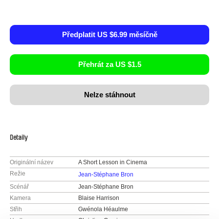
Předplatit US $6.99 měsíčně
Přehrát za US $1.5
Nelze stáhnout
Detaily
Originální název
A Short Lesson in Cinema
Režie
Jean-Stéphane Bron
Scénář
Jean-Stéphane Bron
Kamera
Blaise Harrison
Střih
Gwénola Héaulme