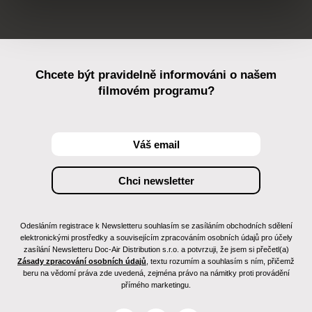
Chcete být pravidelně informováni o našem
filmovém programu?
Odesláním registrace k Newsletteru souhlasím se zasíláním obchodních sdělení
elektronickými prostředky a souvisejícím zpracováním osobních údajů pro účely
zasílání Newsletteru Doc-Air Distribution s.r.o. a potvrzuji, že jsem si přečetl(a)
Zásady zpracování osobních údajů
, textu rozumím a souhlasím s ním, přičemž
beru na vědomí práva zde uvedená, zejména právo na námitky proti provádění
přímého marketingu.