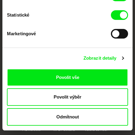
posouvat hranice dokumentárního filmu, propagovat jeho rozmanitost a
podporovat kvalitní autorské filmy.
Členové Doc Alliance
Statistické
Marketingové
Zobrazit detaily
CPH:DOX
Doclisboa
Millennium Docs
DOK Leipzig
Povolit vše
Against Gravity
Povolit výběr
Odmítnout
FIDMarseille
MFDF Ji.hlava
Visions du Réel