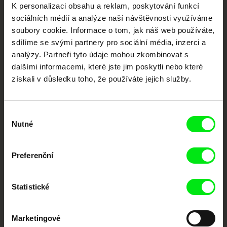
K personalizaci obsahu a reklam, poskytování funkcí
dokumentární kino
sociálních médií a analýze naší návštěvnosti využíváme
soubory cookie. Informace o tom, jak náš web používáte,
Nové festivalové filmy
sdílíme se svými partnery pro sociální média, inzerci a
každý týden
analýzy. Partneři tyto údaje mohou zkombinovat s
dalšími informacemi, které jste jim poskytli nebo které
získali v důsledku toho, že používáte jejich služby.
Portál DAFilms.cz je výsledkem tvůrčí spolupráce 7 klíčových evropských
festivalů dokumentárního filmu sdružených do Doc Alliance. Naším cílem je
posouvat hranice dokumentárního filmu, propagovat jeho rozmanitost a
podporovat kvalitní autorské filmy.
Výběr
Členové Doc Alliance
Nutné
souhlasu
Preferenční
Statistické
Marketingové
CPH:DOX
Doclisboa
Millennium Docs
DOK Leipzig