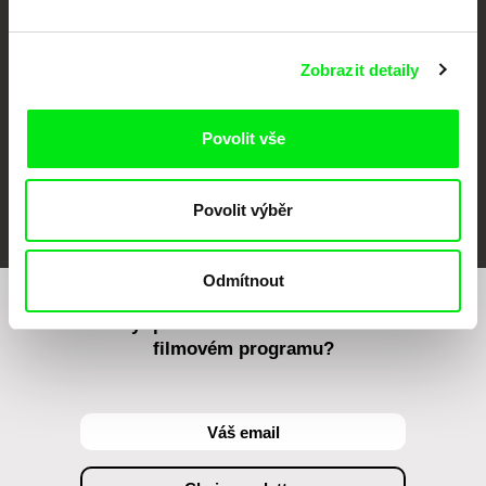
Against Gravity
Zobrazit detaily
Povolit vše
FIDMarseille
MFDF Ji.hlava
Visions du Réel
Povolit výběr
Odmítnout
Chcete být pravidelně informováni o našem
filmovém programu?