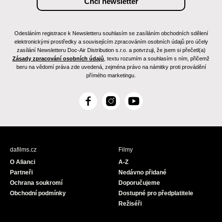
Odesláním registrace k Newsletteru souhlasím se zasíláním obchodních sdělení
elektronickými prostředky a souvisejícím zpracováním osobních údajů pro účely
zasílání Newsletteru Doc-Air Distribution s.r.o. a potvrzuji, že jsem si přečetl(a)
Zásady zpracování osobních údajů
, textu rozumím a souhlasím s ním, přičemž
beru na vědomí práva zde uvedená, zejména právo na námitky proti provádění
přímého marketingu.
F
I
Y
a
n
o
c
s
u
e
t
T
b
a
u
dafilms.cz
Filmy
o
g
b
O Alianci
A-Z
o
r
e
Partneři
Nedávno přidané
k
a
Ochrana soukromí
Doporučujeme
m
Obchodní podmínky
Dostupné pro předplatitele
Režiséři