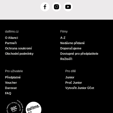
F
I
Y
a
n
o
c
s
u
e
t
T
b
a
u
dafilms.cz
Filmy
o
g
b
O Alianci
A-Z
o
r
e
Partneři
Nedávno přidané
k
a
Ochrana soukromí
Doporučujeme
m
Obchodní podmínky
Dostupné pro předplatitele
Režiséři
Pro uživatele
Pro dítě
Předplatné
Junior
Voucher
Proč Junior
Darovat
Vytvořit Junior Účet
FAQ