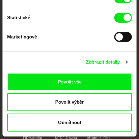
festivalů dokumentárního filmu sdružených do Doc Alliance. Naším cílem je
posouvat hranice dokumentárního filmu, propagovat jeho rozmanitost a
podporovat kvalitní autorské filmy.
Statistické
Členové Doc Alliance
Marketingové
Zobrazit detaily
CPH:DOX
Doclisboa
Millennium Docs
DOK Leipzig
Povolit vše
Against Gravity
Povolit výběr
Odmítnout
FIDMarseille
MFDF Ji.hlava
Visions du Réel