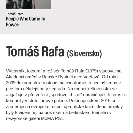
Tomáš Rafa
People Who Came To
Power
Tomáš Rafa
(Slovensko)
Výtvarník, fotograf a režisér Tomáš Rafa (1979) studoval na
Akademii umění v Banské Bystrici a ve Varšavě. Od roku
2009 dokumentuje rostoucí nacionalismus a neofašismus v
prostoru někdejšího Visegrádu. Na rodném Slovensku se
angažuje v přetvoření „sportovních zdí“ ohraničujících romské
komunity v street artové galerie. Počínaje rokem 2015 se
zaměřuje na evropské řešení uprchlické krize. Jeho projekty
byly k vidění mj. na pražském a berlínském Bienále i v
newyorské galerii MoMA PS1.