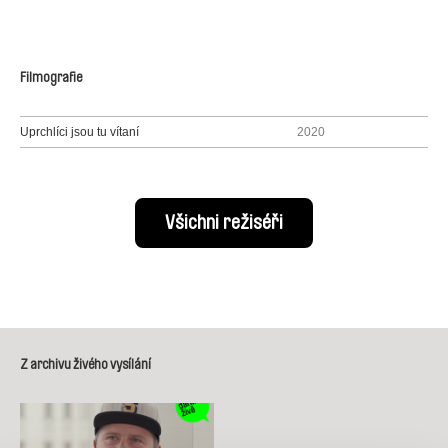
Filmografie
Uprchlíci jsou tu vítaní
2020
Všichni režiséři
Z archivu živého vysílání