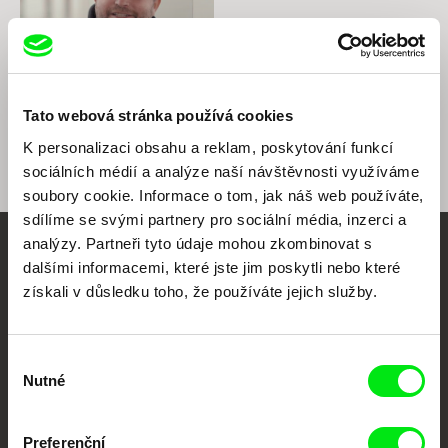
Tato webová stránka používá cookies
Tomáš Rafa
Diskuze k filmu Uprchlíci jsou
K personalizaci obsahu a reklam, poskytování funkcí
tu vítaní
sociálních médií a analýze naší návštěvnosti využíváme
soubory cookie. Informace o tom, jak náš web používáte,
sdílíme se svými partnery pro sociální média, inzerci a
analýzy. Partneři tyto údaje mohou zkombinovat s
Vaše online
dalšími informacemi, které jste jim poskytli nebo které
získali v důsledku toho, že používáte jejich služby.
dokumentární kino
Nové festivalové filmy
Výběr
každý týden
Nutné
souhlasu
Portál DAFilms.cz je výsledkem tvůrčí spolupráce 7 klíčových evropských
Preferenční