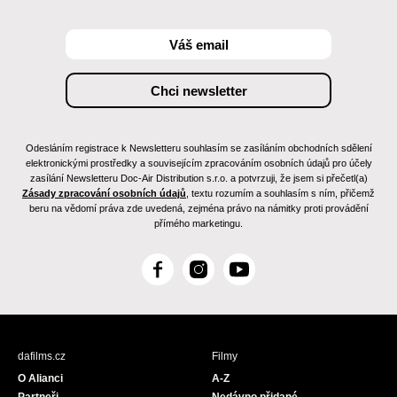
Odesláním registrace k Newsletteru souhlasím se zasíláním obchodních sdělení
elektronickými prostředky a souvisejícím zpracováním osobních údajů pro účely
zasílání Newsletteru Doc-Air Distribution s.r.o. a potvrzuji, že jsem si přečetl(a)
Zásady zpracování osobních údajů
, textu rozumím a souhlasím s ním, přičemž
beru na vědomí práva zde uvedená, zejména právo na námitky proti provádění
přímého marketingu.
F
I
Y
a
n
o
c
s
u
e
t
T
b
a
u
dafilms.cz
Filmy
o
g
b
O Alianci
A-Z
o
r
e