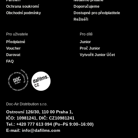
Partneři
Nedávno přidané
k
a
Ochrana soukromí
Doporučujeme
m
Obchodní podmínky
Dostupné pro předplatitele
Režiséři
Pro uživatele
Pro dítě
Předplatné
Junior
Voucher
Proč Junior
Darovat
Vytvořit Junior Účet
FAQ
Doc-Air Distribution s.r.o.
Ostrovní 126/30, 110 00 Praha 1,
IČO: 10981241, DIČ: CZ10981241
Tel.: +420 777 613 094 (Po–Pá 9:00–16:00)
E-mail:
info@dafilms.com