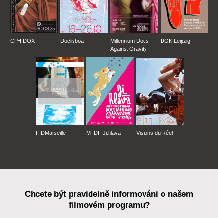
CPH:DOX
Doclisboa
Millennium Docs
DOK Leipzig
Against Gravity
FIDMarseille
MFDF Ji.hlava
Visions du Réel
Chcete být pravidelně informováni o našem
filmovém programu?