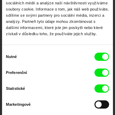
sociálních médií a analýze naší návštěvnosti využíváme
Nové festivalové filmy
soubory cookie. Informace o tom, jak náš web používáte,
každý týden
sdílíme se svými partnery pro sociální média, inzerci a
analýzy. Partneři tyto údaje mohou zkombinovat s
dalšími informacemi, které jste jim poskytli nebo které
Portál DAFilms.cz je výsledkem tvůrčí spolupráce 7 klíčových evropských
získali v důsledku toho, že používáte jejich služby.
festivalů dokumentárního filmu sdružených do Doc Alliance. Naším cílem je
posouvat hranice dokumentárního filmu, propagovat jeho rozmanitost a
podporovat kvalitní autorské filmy.
Členové Doc Alliance
Výběr
Nutné
souhlasu
Preferenční
Statistické
CPH:DOX
Doclisboa
Millennium Docs
DOK Leipzig
Against Gravity
Marketingové