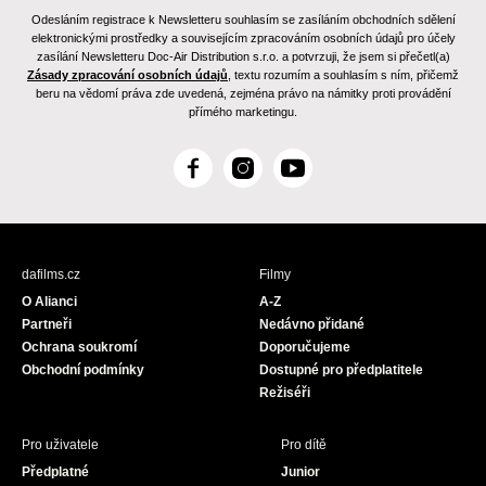
Odesláním registrace k Newsletteru souhlasím se zasíláním obchodních sdělení
elektronickými prostředky a souvisejícím zpracováním osobních údajů pro účely
zasílání Newsletteru Doc-Air Distribution s.r.o. a potvrzuji, že jsem si přečetl(a)
Zásady zpracování osobních údajů
, textu rozumím a souhlasím s ním, přičemž
beru na vědomí práva zde uvedená, zejména právo na námitky proti provádění
přímého marketingu.
F
I
Y
a
n
o
c
s
u
e
t
T
b
a
u
dafilms.cz
Filmy
o
g
b
O Alianci
A-Z
o
r
e
Partneři
Nedávno přidané
k
a
Ochrana soukromí
Doporučujeme
m
Obchodní podmínky
Dostupné pro předplatitele
Režiséři
Pro uživatele
Pro dítě
Předplatné
Junior