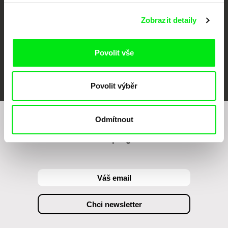
Zobrazit detaily
Povolit vše
FIDMarseille
MFDF Ji.hlava
Visions du Réel
Povolit výběr
Odmítnout
Chcete být pravidelně informováni o našem
filmovém programu?