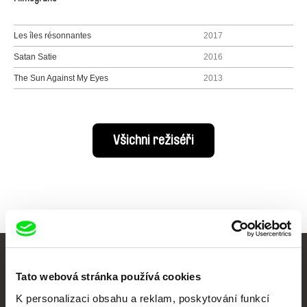
Les îles résonnantes
2017
Satan Satie
2016
The Sun Against My Eyes
2013
Všichni režiséři
Vaše online
Tato webová stránka používá cookies
dokumentární kino
K personalizaci obsahu a reklam, poskytování funkcí