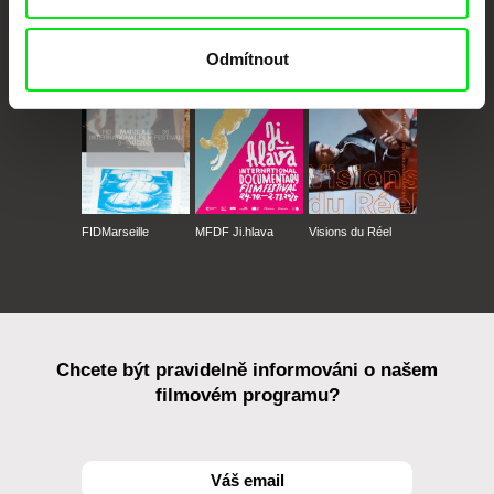
CPH:DOX
Doclisboa
Millennium Docs
DOK Leipzig
Against Gravity
Odmítnout
FIDMarseille
MFDF Ji.hlava
Visions du Réel
Chcete být pravidelně informováni o našem
filmovém programu?