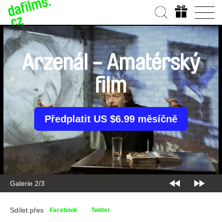
Arzenál - Amatérský
film
Předplatit US $6.99 měsíčně
Galerie 2/3
Sdílet přes
Facebook
Twitter