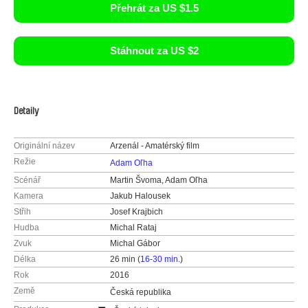
Přehrát za US $1.5
Stáhnout za US $2
Detaily
Originální název
Arzenál - Amatérský film
Režie
Adam Oľha
Scénář
Martin Švoma, Adam Oľha
Kamera
Jakub Halousek
Střih
Josef Krajbich
Hudba
Michal Rataj
Zvuk
Michal Gábor
Délka
26 min (
16-30 min.
)
Rok
2016
Země
Česká republika