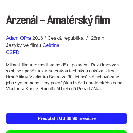
Arzenál - Amatérský film
Režie
Rok
Adam Oľha
2016
Česká republika
26min
Jazyky ve filmu
Čeština
ČSFD
Milovali film a rozhodli se ho dělat po svém. Bez filmových
škol, bez peněz a s amatérskou technikou dokázali divy.
Hrané filmy Vladimíra Beera ze 30. let pečlivě uchovávané
jeho synem nebo filmy pozdějších hvězd amatérského nebe
Vladimíra Kunce, Rudolfa Mihleho či Petra Láška.
Předplatit US $6.99 měsíčně