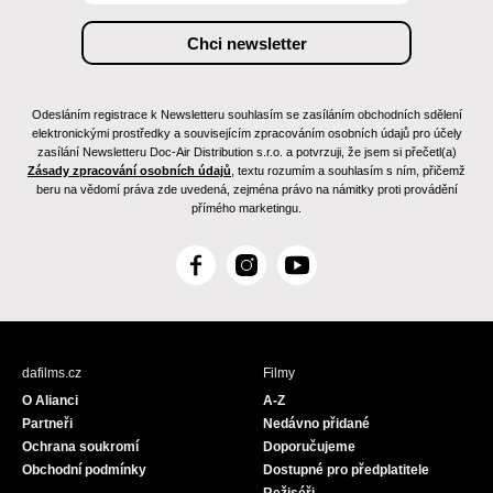
Odesláním registrace k Newsletteru souhlasím se zasíláním obchodních sdělení
elektronickými prostředky a souvisejícím zpracováním osobních údajů pro účely
zasílání Newsletteru Doc-Air Distribution s.r.o. a potvrzuji, že jsem si přečetl(a)
Zásady zpracování osobních údajů
, textu rozumím a souhlasím s ním, přičemž
beru na vědomí práva zde uvedená, zejména právo na námitky proti provádění
přímého marketingu.
F
I
Y
a
n
o
c
s
u
e
t
T
b
a
u
dafilms.cz
Filmy
o
g
b
O Alianci
A-Z
o
r
e
Partneři
Nedávno přidané
k
a
Ochrana soukromí
Doporučujeme
m
Obchodní podmínky
Dostupné pro předplatitele