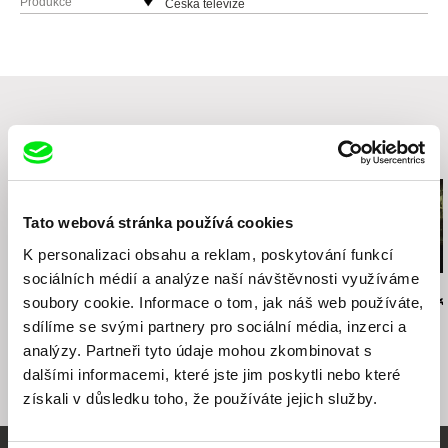
Produkce
Česká televize
Kavčí hory
140 70 Praha 4
Česká republika
web:
www.ceskatelevize.cz
tel: 261137106
fax: 261216628
Související filmy (20)
e-mail:
petra.stovikova@ceskatelevize.cz
,
jitk
a.prochazkova@ceskatelevize.cz
PRODUKCE RADIM PROCHÁZKA
Tato webová stránka používá cookies
Řehořova 54
K personalizaci obsahu a reklam, poskytování funkcí
130 00 Praha 3 - Žižkov
sociálních médií a analýze naší návštěvnosti využíváme
Česká republika
Martin Řezníček
Lucie Králová
Martin Švoma
soubory cookie. Informace o tom, jak náš web používáte,
web:
http://www.radimprochazka.com/
Arzenál - Film lež
Arzenál - Jak se
Arzenál - Pří
chovat
temnot
sdílíme se svými partnery pro sociální média, inzerci a
tel: +420 222 212 041
mobil: +420 603 862 161
analýzy. Partneři tyto údaje mohou zkombinovat s
fax: +420 222 212 041
dalšími informacemi, které jste jim poskytli nebo které
e-mail:
info@radimprochazka.com
,
radim@rad
získali v důsledku toho, že používáte jejich služby.
improchazka.com