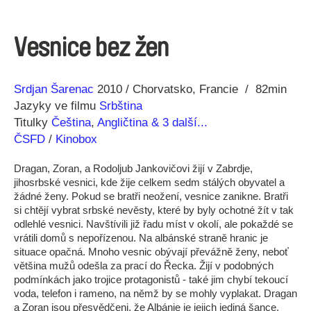
Vesnice bez žen
Režie
Rok
Srdjan Šarenac
2010
Chorvatsko
Francie
82min
Jazyky ve filmu
Srbština
Titulky
Čeština
,
Angličtina
& 3 další...
ČSFD
/
Kinobox
Dragan, Zoran, a Rodoljub Jankovičovi žijí v Zabrdje,
jihosrbské vesnici, kde žije celkem sedm stálých obyvatel a
žádné ženy. Pokud se bratři neožení, vesnice zanikne. Bratři
si chtějí vybrat srbské nevěsty, které by byly ochotné žít v tak
odlehlé vesnici. Navštívili již řadu míst v okolí, ale pokaždé se
vrátili domů s nepořízenou. Na albánské straně hranic je
situace opačná. Mnoho vesnic obývají převážně ženy, neboť
většina mužů odešla za prací do Řecka. Žijí v podobných
podmínkách jako trojice protagonistů - také jim chybí tekoucí
voda, telefon i rameno, na němž by se mohly vyplakat. Dragan
a Zoran jsou přesvědčeni, že Albánie je jejich jediná šance,