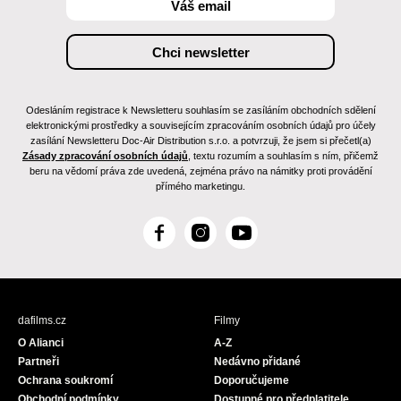
Odesláním registrace k Newsletteru souhlasím se zasíláním obchodních sdělení
elektronickými prostředky a souvisejícím zpracováním osobních údajů pro účely
zasílání Newsletteru Doc-Air Distribution s.r.o. a potvrzuji, že jsem si přečetl(a)
Zásady zpracování osobních údajů
, textu rozumím a souhlasím s ním, přičemž
beru na vědomí práva zde uvedená, zejména právo na námitky proti provádění
přímého marketingu.
F
I
Y
a
n
o
c
s
u
e
t
T
b
a
u
dafilms.cz
Filmy
o
g
b
O Alianci
A-Z
o
r
e
Partneři
Nedávno přidané
k
a
Ochrana soukromí
Doporučujeme
m
Obchodní podmínky
Dostupné pro předplatitele