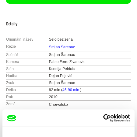
Detaily
Originální název
Selo bez zena
Režie
Srdjan Šarenac
Scénář
Srdjan Šarenac
Kamera
Pablo Ferro Zivanovic
Střih
Ksenija Petricic
Hudba
Dejan Pejović
Zvuk
Srdjan Šarenac
Délka
82 min (
46-90 min.
)
Rok
2010
Země
Chorvatsko
Francie
Barva
Barevný
Produkce
Les films du balibari
33, rue Lamoricière
Festivaly
Zagreb Dox, Chorvatsko 2010