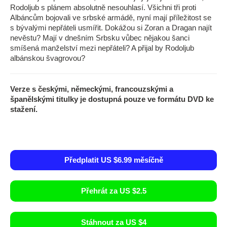
Rodoljub s plánem absolutně nesouhlasí. Všichni tři proti
Albáncům bojovali ve srbské armádě, nyní mají příležitost se
s bývalými nepřáteli usmířit. Dokážou si Zoran a Dragan najít
nevěstu? Mají v dnešním Srbsku vůbec nějakou šanci
smíšená manželství mezi nepřáteli? A přijal by Rodoljub
albánskou švagrovou?
Verze s českými, německými, francouzskými a
španělskými titulky je dostupná pouze ve formátu DVD ke
stažení.
Předplatit US $6.99 měsíčně
Přehrát za US $2.5
Stáhnout za US $4