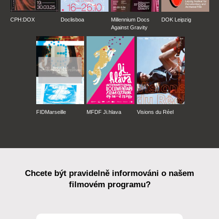
CPH:DOX
Doclisboa
Millennium Docs
DOK Leipzig
Against Gravity
FIDMarseille
MFDF Ji.hlava
Visions du Réel
Chcete být pravidelně informováni o našem
filmovém programu?