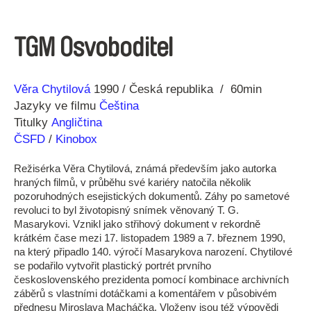
TGM Osvoboditel
Režie
Rok
Věra Chytilová
1990
Česká republika
60min
Jazyky ve filmu
Čeština
Titulky
Angličtina
ČSFD
/
Kinobox
Režisérka Věra Chytilová, známá především jako autorka
hraných filmů, v průběhu své kariéry natočila několik
pozoruhodných esejistických dokumentů. Záhy po sametové
revoluci to byl životopisný snímek věnovaný T. G.
Masarykovi. Vznikl jako střihový dokument v rekordně
krátkém čase mezi 17. listopadem 1989 a 7. březnem 1990,
na který připadlo 140. výročí Masarykova narození. Chytilové
se podařilo vytvořit plastický portrét prvního
československého prezidenta pomocí kombinace archivních
záběrů s vlastními dotáčkami a komentářem v působivém
přednesu Miroslava Macháčka. Vloženy jsou též výpovědi