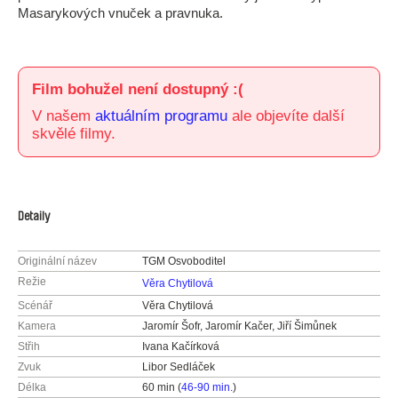
Masarykových vnuček a pravnuka.
Film bohužel není dostupný :(
V našem
aktuálním programu
ale objevíte další
skvělé filmy.
Detaily
Originální název
TGM Osvoboditel
Režie
Věra Chytilová
Scénář
Věra Chytilová
Kamera
Jaromír Šofr, Jaromír Kačer, Jiří Šimůnek
Střih
Ivana Kačírková
Zvuk
Libor Sedláček
Délka
60 min (
46-90 min.
)