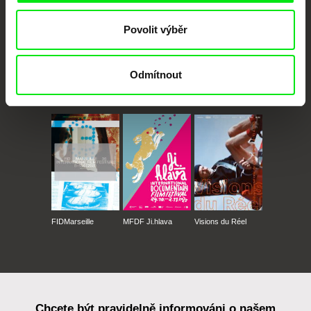
Povolit výběr
Odmítnout
CPH:DOX
Doclisboa
Millennium Docs
DOK Leipzig
Against Gravity
FIDMarseille
MFDF Ji.hlava
Visions du Réel
Chcete být pravidelně informováni o našem