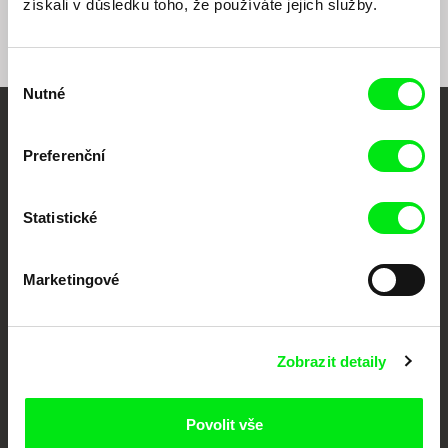
získali v důsledku toho, že používáte jejich služby.
Výběr
Nutné
souhlasu
Vaše online
Preferenční
dokumentární kino
Statistické
Nové festivalové filmy
každý týden
Marketingové
Portál DAFilms.cz je výsledkem tvůrčí spolupráce 7 klíčových evropských
festivalů dokumentárního filmu sdružených do Doc Alliance. Naším cílem je
posouvat hranice dokumentárního filmu, propagovat jeho rozmanitost a
podporovat kvalitní autorské filmy.
Zobrazit detaily
Členové Doc Alliance
Povolit vše