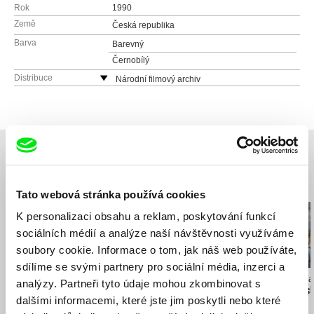
Rok
1990
Země
Česká republika
Barva
Barevný
Černobílý
Distribuce
Národní filmový archiv
Závišova 502/5
14000 Praha 4
Česká republika
web:
http://nfa.cz/
Související filmy (20)
Tato webová stránka používá cookies
K personalizaci obsahu a reklam, poskytování funkcí
sociálních médií a analýze naší návštěvnosti využíváme
soubory cookie. Informace o tom, jak náš web používáte,
sdílíme se svými partnery pro sociální média, inzerci a
Peter Kerekes
Jan Němec
Stanislaw Mucha
analýzy. Partneři tyto údaje mohou zkombinovat s
Jak se vaří dějiny
Holka Ferrari Dino
Kolyma, cest
dalšími informacemi, které jste jim poskytli nebo které