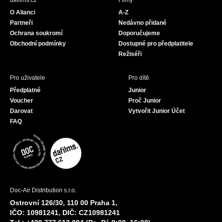
dafilms.cz
Filmy
o
g
b
O Alianci
A-Z
o
r
e
Partneři
Nedávno přidané
k
a
Ochrana soukromí
Doporučujeme
m
Obchodní podmínky
Dostupné pro předplatitele
Režiséři
Pro uživatele
Pro dítě
Předplatné
Junior
Voucher
Proč Junior
Darovat
Vytvořit Junior Účet
FAQ
Doc-Air Distribution s.r.o.
Ostrovní 126/30, 110 00 Praha 1,
IČO: 10981241, DIČ: CZ10981241