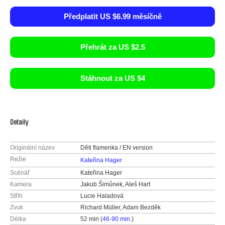
Předplatit US $6.99 měsíčně
Přehrát za US $2.5
Stáhnout za US $4
Detaily
Originální název
Děti flamenka / EN version
Režie
Kateřina Hager
Scénář
Kateřina Hager
Kamera
Jakub Šimůnek, Aleš Hart
Střih
Lucie Haladová
Zvuk
Richard Müller, Adam Bezděk
Délka
52 min (
46-90 min.
)