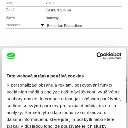
Rok
2013
Země
Česká republika
Barva
Barevný
Produkce
Bohemian Productions
Česká republika
web:
http://bohemian-productions.cz
e-mail:
katerina@bohemian-productions.cz
Související filmy (20)
Tato webová stránka používá cookies
K personalizaci obsahu a reklam, poskytování funkcí
sociálních médií a analýze naší návštěvnosti využíváme
soubory cookie. Informace o tom, jak náš web používáte,
sdílíme se svými partnery pro sociální média, inzerci a
Kateřina Hager
Andrea Sedláčková
Peter Krištúfek
Děti flamenka / CZ
Backstage
Momentky
analýzy. Partneři tyto údaje mohou zkombinovat s
verze
dalšími informacemi, které jste jim poskytli nebo které
získali v důsledku toho, že používáte jejich služby.