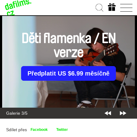
Děti flamenka / EN
verze
Předplatit US $6.99 měsíčně
Galerie 4/5
Sdílet přes
Facebook
Twitter