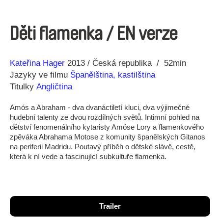
Děti flamenka / EN verze
Režie
Rok
Kateřina Hager
2013
Česká republika
52min
Jazyky ve filmu
Španělština, kastilština
Titulky
Angličtina
Amós a Abraham - dva dvanáctiletí kluci, dva výjimečné
hudební talenty ze dvou rozdílných světů. Intimní pohled na
dětství fenomenálního kytaristy Amóse Lory a flamenkového
zpěváka Abrahama Motose z komunity španělských Gitanos
na periferii Madridu. Poutavý příběh o dětské slávě, cestě,
která k ní vede a fascinující subkultuře flamenka.
Trailer