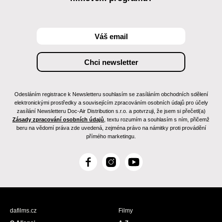
Odesláním registrace k Newsletteru souhlasím se zasíláním obchodních sdělení
elektronickými prostředky a souvisejícím zpracováním osobních údajů pro účely
zasílání Newsletteru Doc-Air Distribution s.r.o. a potvrzuji, že jsem si přečetl(a)
Zásady zpracování osobních údajů
, textu rozumím a souhlasím s ním, přičemž
beru na vědomí práva zde uvedená, zejména právo na námitky proti provádění
přímého marketingu.
F
I
Y
a
n
o
c
s
u
e
t
T
b
a
u
dafilms.cz
Filmy
o
g
b