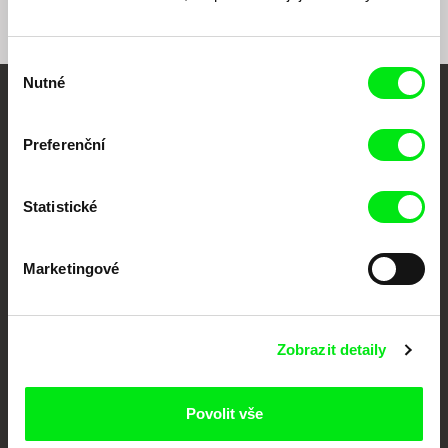
Výběr
Nutné
souhlasu
Vaše online
Preferenční
dokumentární kino
Nové festivalové filmy
Statistické
každý týden
Marketingové
Portál DAFilms.cz je výsledkem tvůrčí spolupráce 7 klíčových evropských
festivalů dokumentárního filmu sdružených do Doc Alliance. Naším cílem je
posouvat hranice dokumentárního filmu, propagovat jeho rozmanitost a
podporovat kvalitní autorské filmy.
Zobrazit detaily
Členové Doc Alliance
Povolit vše