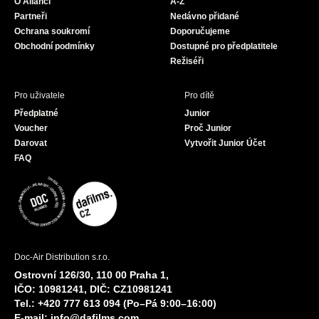
O Alianci
A-Z
o
r
e
Partneři
Nedávno přidané
k
a
Ochrana soukromí
Doporučujeme
m
Obchodní podmínky
Dostupné pro předplatitele
Režiséři
Pro uživatele
Pro dítě
Předplatné
Junior
Voucher
Proč Junior
Darovat
Vytvořit Junior Účet
FAQ
Doc-Air Distribution s.r.o.
Ostrovní 126/30, 110 00 Praha 1,
IČO: 10981241, DIČ: CZ10981241
Tel.: +420 777 613 094 (Po–Pá 9:00–16:00)
E-mail:
info@dafilms.com