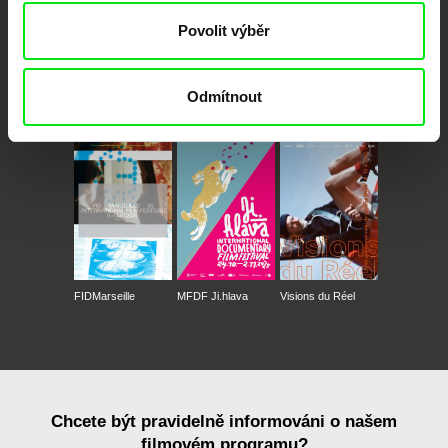
Povolit výběr
Odmítnout
CPH:DOX
Doclisboa
Millennium Docs
DOK Leipzig
Against Gravity
FIDMarseille
MFDF Ji.hlava
Visions du Réel
Chcete být pravidelně informováni o našem
filmovém programu?