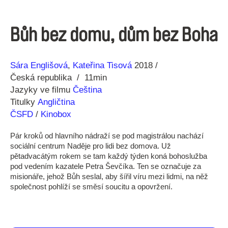
Bůh bez domu, dům bez Boha
Režie
Rok
Sára Englišová
Kateřina Tisová
2018
Česká republika
11min
Jazyky ve filmu
Čeština
Titulky
Angličtina
ČSFD
/
Kinobox
Pár kroků od hlavního nádraží se pod magistrálou nachází
sociální centrum Naděje pro lidi bez domova. Už
pětadvacátým rokem se tam každý týden koná bohoslužba
pod vedením kazatele Petra Ševčíka. Ten se označuje za
misionáře, jehož Bůh seslal, aby šířil víru mezi lidmi, na něž
společnost pohlíží se směsí soucitu a opovržení.