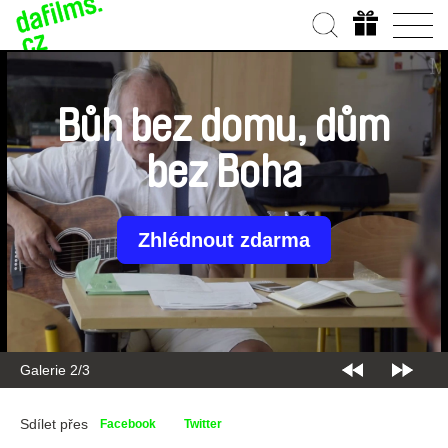
Bůh bez domu, dům
bez Boha
Zhlédnout zdarma
Galerie 2/3
Sdílet přes
Facebook
Twitter