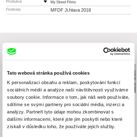
Produkce
My Street Films
Česká republika
Festivaly
MFDF Ji.hlava 2018
web:
http://www.mystreetfilms.cz/
e-mail:
info@mystreetfilms.cz
Související filmy (20)
Tato webová stránka používá cookies
K personalizaci obsahu a reklam, poskytování funkcí
sociálních médií a analýze naší návštěvnosti využíváme
soubory cookie. Informace o tom, jak náš web používáte,
Juan Camilo Olmos Feris
Viktor Kossakovsky
J. P. Sniadecki
Honba za větrem
Tishe!
Demolition
sdílíme se svými partnery pro sociální média, inzerci a
analýzy. Partneři tyto údaje mohou zkombinovat s
dalšími informacemi, které jste jim poskytli nebo které
získali v důsledku toho, že používáte jejich služby.