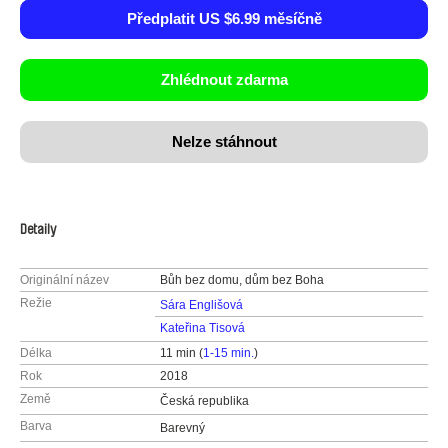
Předplatit US $6.99 měsíčně
Zhlédnout zdarma
Nelze stáhnout
Detaily
Originální název
Bůh bez domu, dům bez Boha
Režie
Sára Englišová
Kateřina Tisová
Délka
11 min (
1-15 min.
)
Rok
2018
Země
Česká republika
Barva
Barevný