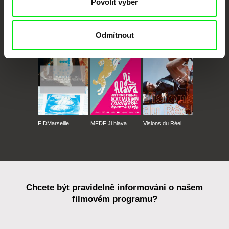
Povolit výběr
CPH:DOX
Doclisboa
Millennium Docs
DOK Leipzig
Odmítnout
Against Gravity
FIDMarseille
MFDF Ji.hlava
Visions du Réel
Chcete být pravidelně informováni o našem
filmovém programu?