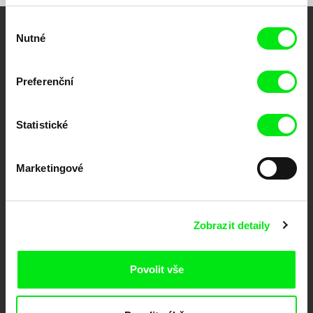
Výběr
Nutné
souhlasu
Vaše online
dokumentární kino
Preferenční
Nové festivalové filmy
každý týden
Statistické
Portál DAFilms.cz je výsledkem tvůrčí spolupráce 7 klíčových evropských
Marketingové
festivalů dokumentárního filmu sdružených do Doc Alliance. Naším cílem je
posouvat hranice dokumentárního filmu, propagovat jeho rozmanitost a
podporovat kvalitní autorské filmy.
Členové Doc Alliance
Zobrazit detaily
Povolit vše