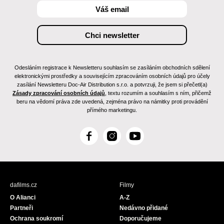
Odesláním registrace k Newsletteru souhlasím se zasíláním obchodních sdělení
elektronickými prostředky a souvisejícím zpracováním osobních údajů pro účely
zasílání Newsletteru Doc-Air Distribution s.r.o. a potvrzuji, že jsem si přečetl(a)
Zásady zpracování osobních údajů
, textu rozumím a souhlasím s ním, přičemž
beru na vědomí práva zde uvedená, zejména právo na námitky proti provádění
přímého marketingu.
F
I
Y
a
n
o
c
s
u
e
t
T
b
a
u
dafilms.cz
Filmy
o
g
b
O Alianci
A-Z
o
r
e
Partneři
Nedávno přidané
k
a
Ochrana soukromí
Doporučujeme
m