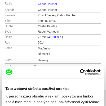
Režie
Gábor Hörcher
Scénář
Gábor Hörcher
Kamera
Kristóf Becsey, Gábor Hörcher
Střih
Thomas Ernst
Hudba
Csaba Kalotás
Zvuk
Rudolf Várhegyi
Délka
72 min (
46-90 min.
)
Rok
2014
Země
Maďarsko
Německo
Barva
Barevný
Produkce
KraatsFilm
Maďarsko
Ocenění
IDFA Award for the Best First Appearance
Documentary 2014
web:
https://www.kraatsfilm.com
Best Documentary Award - Hungarian Filmweek
tel: (+36) 20533 5633
2016
Tato webová stránka používá cookies
e-mail:
info@kraatsfilm.com
Best Documentary Award - Fünf Seen
K personalizaci obsahu a reklam, poskytování funkcí
Filmfestival 2015
sociálních médií a analýze naší návštěvnosti využíváme
Special Mention of the Jury - goEast Film
Festival 2015