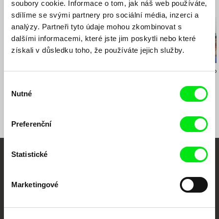
soubory cookie. Informace o tom, jak náš web používáte,
Související filmy (20)
Special Mention of the Jury - Docs Against
sdílíme se svými partnery pro sociální média, inzerci a
Gravity Film Festival 2015
analýzy. Partneři tyto údaje mohou zkombinovat s
Special Mention of the Jury - East Silver Market
dalšími informacemi, které jste jim poskytli nebo které
2015
získali v důsledku toho, že používáte jejich služby.
Youth Jury Prize - Mediawave 2016
Gábor Hörcher
Jamillah van der Hulst
Rozálie Kohouto
Drifter
Fighting for Life
Letní hokej
Výběr
Nutné
souhlasu
Preferenční
Statistické
Vaše online
dokumentární kino
Marketingové
Nové festivalové filmy
každý týden