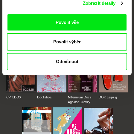
Zobrazit detaily
Portál DAFilms.cz je výsledkem tvůrčí spolupráce 7 klíčových evropských
Povolit vše
festivalů dokumentárního filmu sdružených do Doc Alliance. Naším cílem je
posouvat hranice dokumentárního filmu, propagovat jeho rozmanitost a
podporovat kvalitní autorské filmy.
Členové Doc Alliance
Povolit výběr
Odmítnout
CPH:DOX
Doclisboa
Millennium Docs
DOK Leipzig
Against Gravity