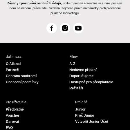
Zásady zpracování osobních údajů
, textu rozumím a souhlasím s ním, přičemž
beru na vědomí práva zde uvedená, zejména právo na námitky proti provádění
přímého marketingu.
F
I
Y
a
n
o
c
s
u
e
t
T
b
a
u
dafilms.cz
Filmy
o
g
b
O Alianci
A-Z
o
r
e
Partneři
Nedávno přidané
k
a
Ochrana soukromí
Doporučujeme
m
Obchodní podmínky
Dostupné pro předplatitele
Režiséři
Pro uživatele
Pro dítě
Předplatné
Junior
Voucher
Proč Junior
Darovat
Vytvořit Junior Účet
FAQ