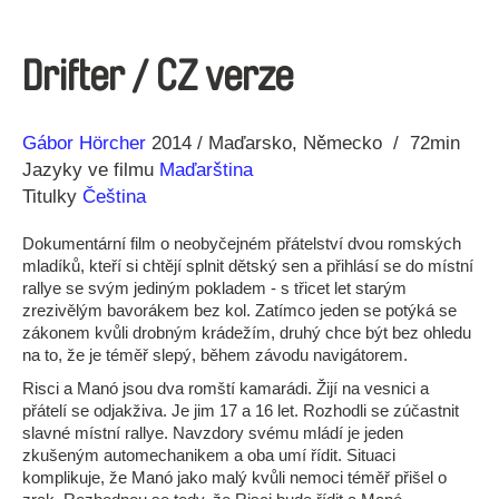
Drifter / CZ verze
Režie
Rok
Gábor Hörcher
2014
Maďarsko
Německo
72min
Jazyky ve filmu
Maďarština
Titulky
Čeština
Dokumentární film o neobyčejném přátelství dvou romských
mladíků, kteří si chtějí splnit dětský sen a přihlásí se do místní
rallye se svým jediným pokladem - s třicet let starým
zrezivělým bavorákem bez kol. Zatímco jeden se potýká se
zákonem kvůli drobným krádežím, druhý chce být bez ohledu
na to, že je téměř slepý, během závodu navigátorem.
Risci a Manó jsou dva romští kamarádi. Žijí na vesnici a
přátelí se odjakživa. Je jim 17 a 16 let. Rozhodli se zúčastnit
slavné místní rallye. Navzdory svému mládí je jeden
zkušeným automechanikem a oba umí řídit. Situaci
komplikuje, že Manó jako malý kvůli nemoci téměř přišel o