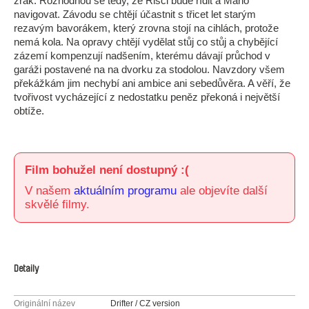
zrak. Rozhodnou se tedy, že Risci bude řídit a Manó
navigovat. Závodu se chtějí účastnit s třicet let starým
rezavým bavorákem, který zrovna stojí na cihlách, protože
nemá kola. Na opravy chtějí vydělat stůj co stůj a chybějící
zázemí kompenzují nadšením, kterému dávají průchod v
garáži postavené na na dvorku za stodolou. Navzdory všem
překážkám jim nechybí ani ambice ani sebedůvěra. A věří, že
tvořivost vycházející z nedostatku peněz překoná i největší
obtíže.
Film bohužel není dostupný :(
V našem
aktuálním programu
ale objevíte další
skvělé filmy.
Detaily
Originální název
Drifter / CZ version