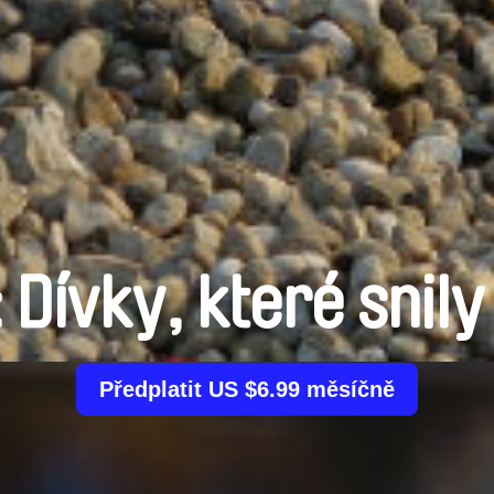
 Dívky, které snily
Předplatit US $6.99 měsíčně