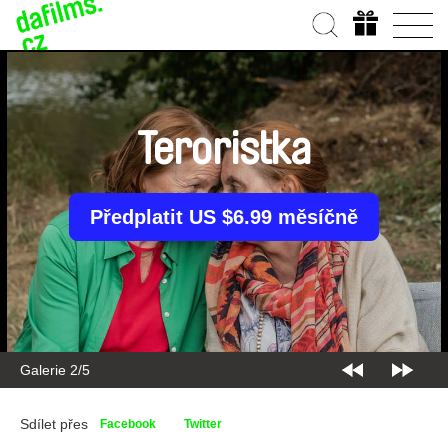
Teroristka
Předplatit US $6.99 měsíčně
Galerie 2/5
Sdílet přes
Facebook
Twitter