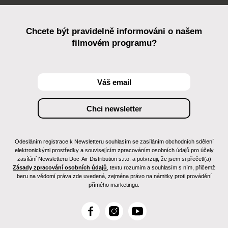
Chcete být pravidelně informováni o našem
filmovém programu?
Odesláním registrace k Newsletteru souhlasím se zasíláním obchodních sdělení
elektronickými prostředky a souvisejícím zpracováním osobních údajů pro účely
zasílání Newsletteru Doc-Air Distribution s.r.o. a potvrzuji, že jsem si přečetl(a)
Zásady zpracování osobních údajů
, textu rozumím a souhlasím s ním, přičemž
beru na vědomí práva zde uvedená, zejména právo na námitky proti provádění
přímého marketingu.
F
I
Y
a
n
o