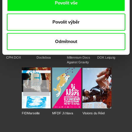
Členové Doc Alliance
Povolit vše
Povolit výběr
Odmítnout
CPH:DOX
Doclisboa
Millennium Docs
DOK Leipzig
Against Gravity
FIDMarseille
MFDF Ji.hlava
Visions du Réel