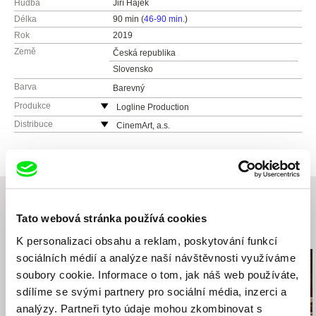
Hudba
Jiří Hájek
Délka
90 min (
46-90 min.
)
Rok
2019
Země
Česká republika
Slovensko
Barva
Barevný
Produkce
Logline Production
Chlumova 7
Distribuce
CinemArt, a.s.
13000 Prague
Národní třída 28
Česká republika
111 21 Praha 1
web:
http://www.logline.cz
Česká republika
tel: +420 255 707 333
web:
http://www.cinemart.cz
e-mail:
info@logline.cz
tel: +420 224 949 110
Tato webová stránka používá cookies
fax: +420 221 105 220
Související filmy (20)
e-mail:
info@cinemart.cz
K personalizaci obsahu a reklam, poskytování funkcí
sociálních médií a analýze naší návštěvnosti využíváme
soubory cookie. Informace o tom, jak náš web používáte,
sdílíme se svými partnery pro sociální média, inzerci a
analýzy. Partneři tyto údaje mohou zkombinovat s