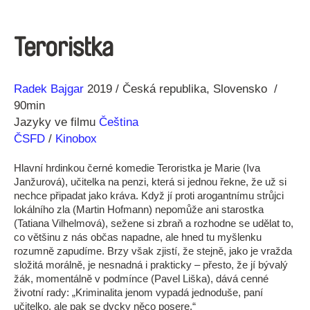
Teroristka
Režie
Rok
Radek Bajgar
2019
Česká republika
Slovensko
90min
Jazyky ve filmu
Čeština
ČSFD
/
Kinobox
Hlavní hrdinkou černé komedie Teroristka je Marie (Iva
Janžurová), učitelka na penzi, která si jednou řekne, že už si
nechce připadat jako kráva. Když jí proti arogantnímu strůjci
lokálního zla (Martin Hofmann) nepomůže ani starostka
(Tatiana Vilhelmová), sežene si zbraň a rozhodne se udělat to,
co většinu z nás občas napadne, ale hned tu myšlenku
rozumně zapudíme. Brzy však zjistí, že stejně, jako je vražda
složitá morálně, je nesnadná i prakticky – přesto, že jí bývalý
žák, momentálně v podmínce (Pavel Liška), dává cenné
životní rady: „Kriminalita jenom vypadá jednoduše, paní
učitelko, ale pak se dycky něco posere.“