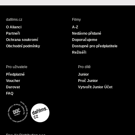
c
s
u
e
t
T
b
a
u
dafilms.cz
Filmy
o
g
b
O Alianci
A-Z
o
r
e
Partneři
Nedávno přidané
k
a
Ochrana soukromí
Doporučujeme
m
Obchodní podmínky
Dostupné pro předplatitele
Režiséři
Pro uživatele
Pro dítě
Předplatné
Junior
Voucher
Proč Junior
Darovat
Vytvořit Junior Účet
FAQ