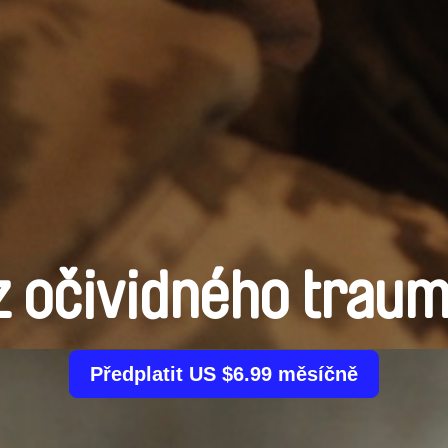
 očividného trau
Předplatit US $6.99 měsíčně