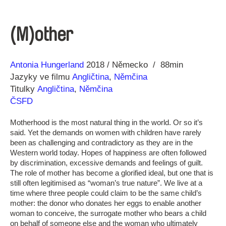
(M)other
Režie
Rok
Antonia Hungerland
2018
Německo
88min
Jazyky ve filmu
Angličtina
,
Němčina
Titulky
Angličtina
,
Němčina
ČSFD
Motherhood is the most natural thing in the world. Or so it’s
said. Yet the demands on women with children have rarely
been as challenging and contradictory as they are in the
Western world today. Hopes of happiness are often followed
by discrimination, excessive demands and feelings of guilt.
The role of mother has become a glorified ideal, but one that is
still often legitimised as “woman’s true nature”. We live at a
time where three people could claim to be the same child’s
mother: the donor who donates her eggs to enable another
woman to conceive, the surrogate mother who bears a child
on behalf of someone else and the woman who ultimately