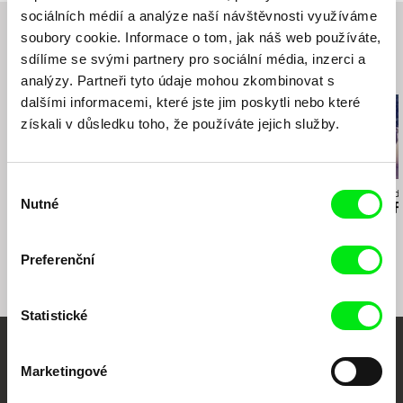
sociálních médií a analýze naší návštěvnosti využíváme
soubory cookie. Informace o tom, jak náš web používáte,
sdílíme se svými partnery pro sociální média, inzerci a
Související filmy (20)
analýzy. Partneři tyto údaje mohou zkombinovat s
dalšími informacemi, které jste jim poskytli nebo které
získali v důsledku toho, že používáte jejich služby.
Výběr
Tzeli Hadjidimitriou
Alexander Mihalkovich
Agustina Comedi
Nutné
souhlasu
Lesvia
Moje babička z Marsu
Silence Is a F
Preferenční
Statistické
Vaše online
Marketingové
dokumentární kino