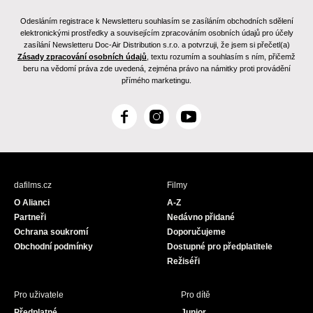
Odesláním registrace k Newsletteru souhlasím se zasíláním obchodních sdělení
elektronickými prostředky a souvisejícím zpracováním osobních údajů pro účely
zasílání Newsletteru Doc-Air Distribution s.r.o. a potvrzuji, že jsem si přečetl(a)
Zásady zpracování osobních údajů
, textu rozumím a souhlasím s ním, přičemž
beru na vědomí práva zde uvedená, zejména právo na námitky proti provádění
přímého marketingu.
F
I
Y
a
n
o
c
s
u
e
t
T
b
a
u
dafilms.cz
Filmy
o
g
b
O Alianci
A-Z
o
r
e
Partneři
Nedávno přidané
k
a
Ochrana soukromí
Doporučujeme
m
Obchodní podmínky
Dostupné pro předplatitele
Režiséři
Pro uživatele
Pro dítě
Předplatné
Junior