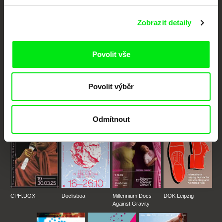
Nové festivalové filmy
Zobrazit detaily
každý týden
Povolit vše
Portál DAFilms.cz je výsledkem tvůrčí spolupráce 7 klíčových evropských
festivalů dokumentárního filmu sdružených do Doc Alliance. Naším cílem je
posouvat hranice dokumentárního filmu, propagovat jeho rozmanitost a
Povolit výběr
podporovat kvalitní autorské filmy.
Členové Doc Alliance
Odmítnout
CPH:DOX
Doclisboa
Millennium Docs
DOK Leipzig
Against Gravity