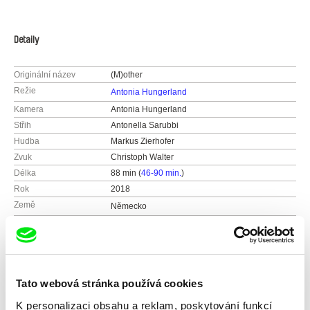
Detaily
Originální název
(M)other
Režie
Antonia Hungerland
Kamera
Antonia Hungerland
Střih
Antonella Sarubbi
Hudba
Markus Zierhofer
Zvuk
Christoph Walter
Délka
88 min (
46-90 min.
)
Rok
2018
Země
Německo
Barva
Barevný
Distribuce
NEW DOCS
Německo
Festivaly
DOK Leipzig, Germany 2018
web:
https://www.newdocs.de/
Terre des Femmes, Germany 2018
Tato webová stránka používá cookies
e-mail:
sales@newdocs.de
Berlin Feminist Film Week, Germany 2019
K personalizaci obsahu a reklam, poskytování funkcí
Achtung Berlin, Germany 2019