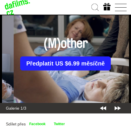
(M)other
Předplatit US $6.99 měsíčně
Galerie 2/3
Sdílet přes
Facebook
Twitter