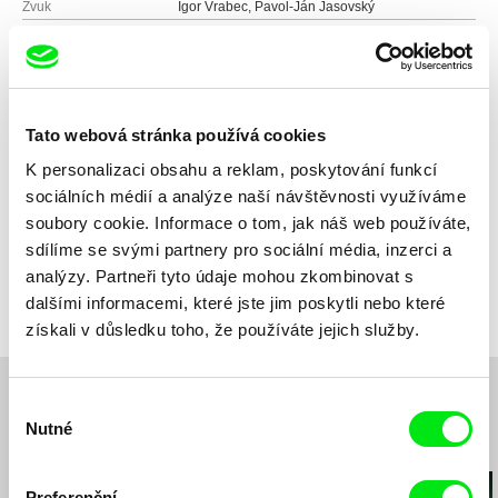
Zvuk
Igor Vrabec, Pavol-Ján Jasovský
Délka
100 min (
91+ min.
)
Rok
1995
Země
Slovensko
Švýcarsko
Tato webová stránka používá cookies
Česká republika
Německo
K personalizaci obsahu a reklam, poskytování funkcí
Francie
sociálních médií a analýze naší návštěvnosti využíváme
Barva
Barevný
soubory cookie. Informace o tom, jak náš web používáte,
Produkce
sdílíme se svými partnery pro sociální média, inzerci a
ALEF FILM & MEDIA
Tekovská 7
Ocenění
analýzy. Partneři tyto údaje mohou zkombinovat s
IFF SAN FRANCISCO 1997 - GOLDEN SPIRE
821 09 Bratislava
KARLOVY VARY IFF - ZVLÁŠTNí CENA
dalšími informacemi, které jste jim poskytli nebo které
POROTY
Slovensko
získali v důsledku toho, že používáte jejich služby.
IFF YOKOHAMA - RUNNER-UP PRIZE
web:
https://www.afm.sk/
IFF HONG KONG - SPECIAL MENTION
e-mail:
afm@afm.sk
IGRIC 1996 - NEJLEPŠÍ SLOVENSKÝ FILM
Výběr
EÖS Films Lausanne
KRISTIÁN 1996 - NEJLEPŠÍ FILM
Nutné
souhlasu
Švýcarsko
Související filmy (20)
TRILOBIT 1996 - VÝROČNÍ CENA ZA
Les Films de l'Observatoire
DRAMATURGII A REŽII
Francie
Cena Petra Mihálika - 2. mezinárodní festival
Preferenční