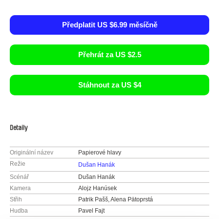
Předplatit US $6.99 měsíčně
Přehrát za US $2.5
Stáhnout za US $4
Detaily
Originální název
Papierové hlavy
Režie
Dušan Hanák
Scénář
Dušan Hanák
Kamera
Alojz Hanúsek
Střih
Patrik Pašš, Alena Pätoprstá
Hudba
Pavel Fajt