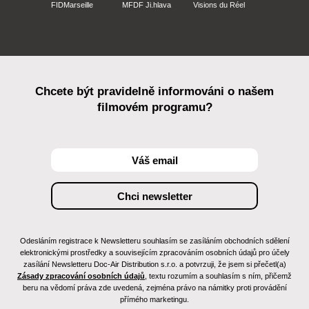
FIDMarseille
MFDF Ji.hlava
Visions du Réel
Chcete být pravidelně informováni o našem
filmovém programu?
Odesláním registrace k Newsletteru souhlasím se zasíláním obchodních sdělení
elektronickými prostředky a souvisejícím zpracováním osobních údajů pro účely
zasílání Newsletteru Doc-Air Distribution s.r.o. a potvrzuji, že jsem si přečetl(a)
Zásady zpracování osobních údajů
, textu rozumím a souhlasím s ním, přičemž
beru na vědomí práva zde uvedená, zejména právo na námitky proti provádění
přímého marketingu.