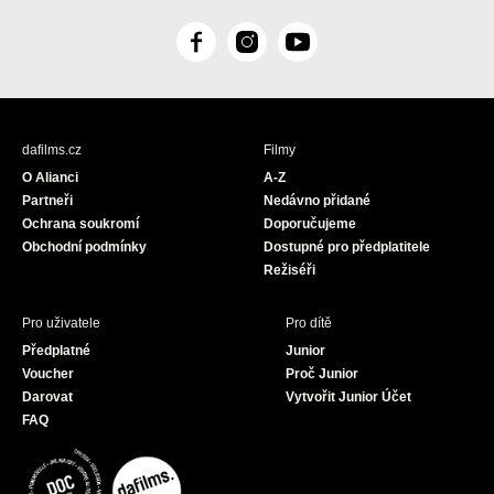
F
I
Y
a
n
o
c
s
u
e
t
T
b
a
u
dafilms.cz
Filmy
o
g
b
O Alianci
A-Z
o
r
e
Partneři
Nedávno přidané
k
a
Ochrana soukromí
Doporučujeme
m
Obchodní podmínky
Dostupné pro předplatitele
Režiséři
Pro uživatele
Pro dítě
Předplatné
Junior
Voucher
Proč Junior
Darovat
Vytvořit Junior Účet
FAQ