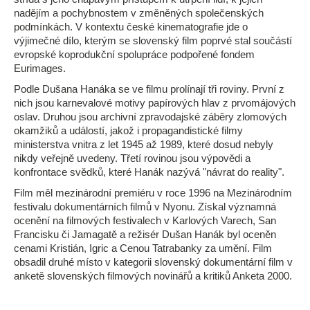
nadějím a pochybnostem v změněných společenských
podmínkách. V kontextu české kinematografie jde o
výjimečné dílo, kterým se slovenský film poprvé stal součástí
evropské koprodukční spolupráce podpořené fondem
Eurimages.
Podle Dušana Hanáka se ve filmu prolínají tři roviny. První z
nich jsou karnevalové motivy papírových hlav z prvomájových
oslav. Druhou jsou archivní zpravodajské záběry zlomových
okamžiků a událostí, jakož i propagandistické filmy
ministerstva vnitra z let 1945 až 1989, které dosud nebyly
nikdy veřejně uvedeny. Třetí rovinou jsou výpovědi a
konfrontace svědků, které Hanák nazývá "návrat do reality".
Film měl mezinárodní premiéru v roce 1996 na Mezinárodním
festivalu dokumentárních filmů v Nyonu. Získal významná
ocenění na filmových festivalech v Karlových Varech, San
Francisku či Jamagatě a režisér Dušan Hanák byl oceněn
cenami Kristián, Igric a Cenou Tatrabanky za umění. Film
obsadil druhé místo v kategorii slovenský dokumentární film v
anketě slovenských filmových novinářů a kritiků Anketa 2000.