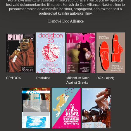
Portál DAFilms.cz je výsledkem tvůrčí spolupráce 7 klíčových evropských
festivalů dokumentárního filmu sdružených do Doc Alliance. Naším cílem je
posouvat hranice dokumentárního filmu, propagovat jeho rozmanitost a
podporovat kvalitní autorské filmy.
Členové Doc Alliance
CPH:DOX
Doclisboa
Millennium Docs
DOK Leipzig
Against Gravity