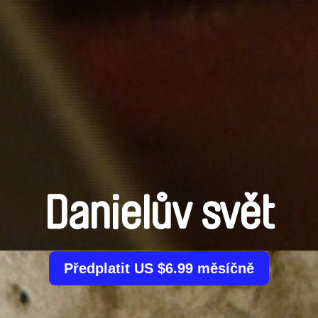
Danielův svět
Předplatit US $6.99 měsíčně