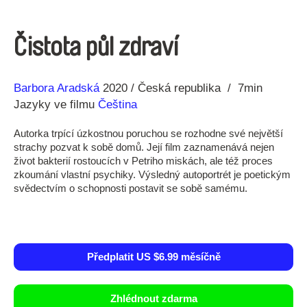
Čistota půl zdraví
Režie
Rok
Barbora Aradská
2020
Česká republika
7min
Jazyky ve filmu
Čeština
Autorka trpící úzkostnou poruchou se rozhodne své největší
strachy pozvat k sobě domů. Její film zaznamenává nejen
život bakterií rostoucích v Petriho miskách, ale též proces
zkoumání vlastní psychiky. Výsledný autoportrét je poetickým
svědectvím o schopnosti postavit se sobě samému.
Předplatit US $6.99 měsíčně
Zhlédnout zdarma