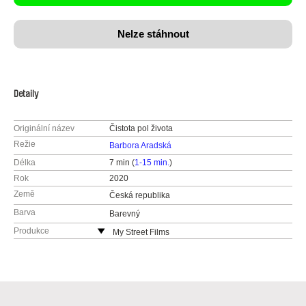
Nelze stáhnout
Detaily
Originální název
Čistota pol života
Režie
Barbora Aradská
Délka
7 min (
1-15 min.
)
Rok
2020
Země
Česká republika
Barva
Barevný
Produkce
My Street Films
Česká republika
web:
http://www.mystreetfilms.cz/
e-mail:
info@mystreetfilms.cz