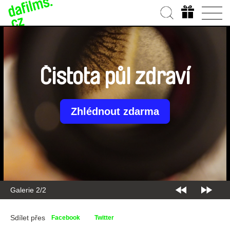
Čistota půl zdraví
Zhlédnout zdarma
Galerie 2/2
Sdílet přes
Facebook
Twitter