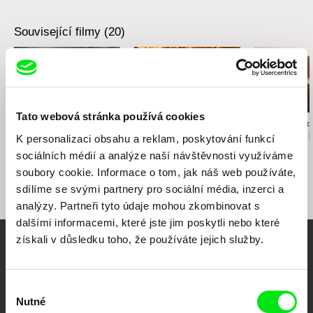
Související filmy (20)
Tato webová stránka používá cookies
Namiko Sakamoto
Anastasiia Nikitina
Karolína Strnado
Ukradl jsi mé srdce
Houska s máslem
Mezi vším a 
K personalizaci obsahu a reklam, poskytování funkcí
sociálních médií a analýze naší návštěvnosti využíváme
soubory cookie. Informace o tom, jak náš web používáte,
sdílíme se svými partnery pro sociální média, inzerci a
analýzy. Partneři tyto údaje mohou zkombinovat s
dalšími informacemi, které jste jim poskytli nebo které
získali v důsledku toho, že používáte jejich služby.
Vaše online
dokumentární kino
Výběr
Nutné
souhlasu