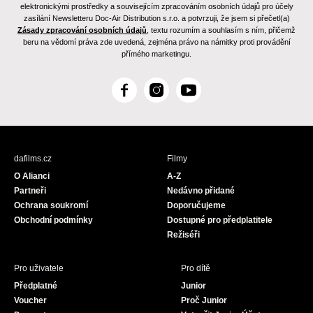
elektronickými prostředky a souvisejícím zpracováním osobních údajů pro účely
zasílání Newsletteru Doc-Air Distribution s.r.o. a potvrzuji, že jsem si přečetl(a)
Zásady zpracování osobních údajů
, textu rozumím a souhlasím s ním, přičemž
beru na vědomí práva zde uvedená, zejména právo na námitky proti provádění
přímého marketingu.
F
I
Y
a
n
o
c
s
u
e
t
T
b
a
u
dafilms.cz
Filmy
o
g
b
O Alianci
A-Z
o
r
e
Partneři
Nedávno přidané
k
a
Ochrana soukromí
Doporučujeme
m
Obchodní podmínky
Dostupné pro předplatitele
Režiséři
Pro uživatele
Pro dítě
Předplatné
Junior
Voucher
Proč Junior