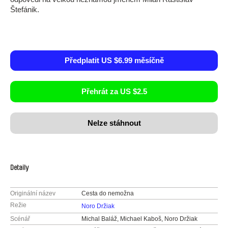
Štefánik.
Předplatit US $6.99 měsíčně
Přehrát za US $2.5
Nelze stáhnout
Detaily
Originální název
Cesta do nemožna
Režie
Noro Držiak
Scénář
Michal Baláž, Michael Kaboš, Noro Držiak