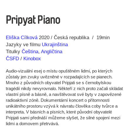
Pripyat Piano
Režie
Rok
Eliška Cílková
2020
Česká republika
19min
Jazyky ve filmu
Ukrajinština
Titulky
Čeština
,
Angličtina
ČSFD
/
Kinobox
Audio-vizuální esej o místu opuštěném lidmi, po kterých
zůstaly jen zvuky uvězněné v rozpadajících se pianech.
Mnoho z původních obyvatel Pripjati se s černobylskou
tragédií nikdy nevyrovnalo. Někteří z nich proto začali skládat
vlastní písně a básně, a navštěvovat své byty v zapovězené
radioaktivní zóně. Dokumentární koncert o přítomnosti
unikátního prostoru vzývá k návratu člověka coby tvůrce a
interpreta. V básních a písních, které původní obyvatelé
Pripjati sami přednáší můžeme slyšet, že silné spojení mezi
lidmi a domovem přetrvává.