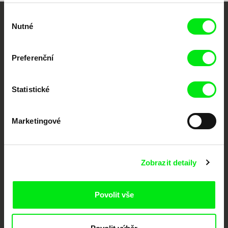
Výběr
Nutné
Vaše online
souhlasu
dokumentární kino
Preferenční
Nové festivalové filmy
každý týden
Statistické
Portál DAFilms.cz je výsledkem tvůrčí spolupráce 7 klíčových evropských
Marketingové
festivalů dokumentárního filmu sdružených do Doc Alliance. Naším cílem je
posouvat hranice dokumentárního filmu, propagovat jeho rozmanitost a
podporovat kvalitní autorské filmy.
Členové Doc Alliance
Zobrazit detaily
Povolit vše