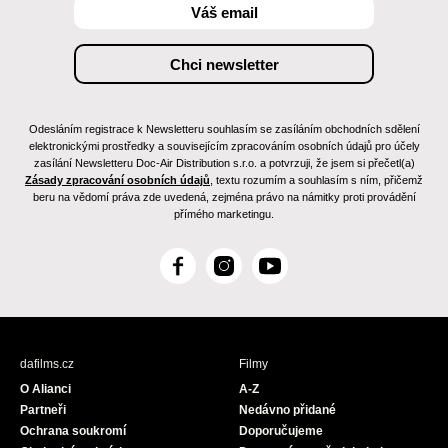
Odesláním registrace k Newsletteru souhlasím se zasíláním obchodních sdělení
elektronickými prostředky a souvisejícím zpracováním osobních údajů pro účely
zasílání Newsletteru Doc-Air Distribution s.r.o. a potvrzuji, že jsem si přečetl(a)
Zásady zpracování osobních údajů
, textu rozumím a souhlasím s ním, přičemž
beru na vědomí práva zde uvedená, zejména právo na námitky proti provádění
přímého marketingu.
F
I
Y
a
n
o
c
s
u
e
t
T
b
a
u
dafilms.cz
Filmy
o
g
b
O Alianci
A-Z
o
r
e
Partneři
Nedávno přidané
k
a
Ochrana soukromí
Doporučujeme
m