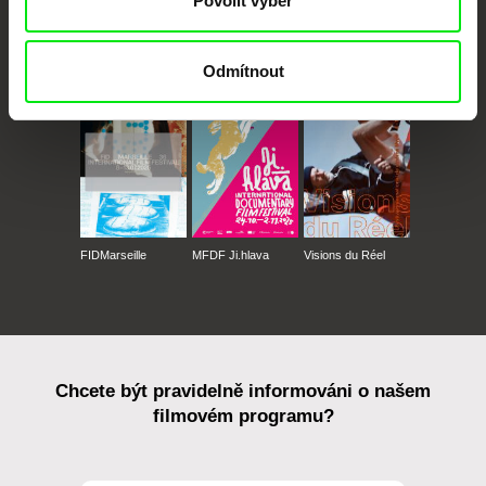
Povolit výběr
CPH:DOX
Doclisboa
Millennium Docs
DOK Leipzig
Against Gravity
Odmítnout
FIDMarseille
MFDF Ji.hlava
Visions du Réel
Chcete být pravidelně informováni o našem
filmovém programu?