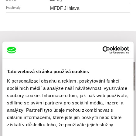
Barevný
Festivaly
MFDF Ji.hlava
Související filmy (20)
Tato webová stránka používá cookies
K personalizaci obsahu a reklam, poskytování funkcí
sociálních médií a analýze naší návštěvnosti využíváme
soubory cookie. Informace o tom, jak náš web používáte,
Peter Krištúfek
David Butula
Marek Šulík
Momentky
Dunaj vědomí
Těžká duše
sdílíme se svými partnery pro sociální média, inzerci a
analýzy. Partneři tyto údaje mohou zkombinovat s
dalšími informacemi, které jste jim poskytli nebo které
získali v důsledku toho, že používáte jejich služby.