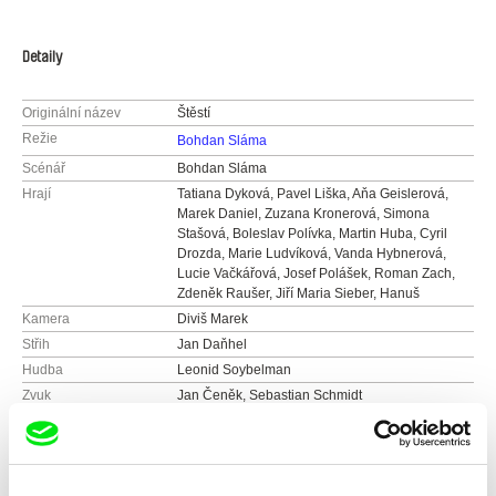
Detaily
Originální název
Štěstí
Režie
Bohdan Sláma
Scénář
Bohdan Sláma
Hrají
Tatiana Dyková, Pavel Liška, Aňa Geislerová,
Marek Daniel, Zuzana Kronerová, Simona
Stašová, Boleslav Polívka, Martin Huba, Cyril
Drozda, Marie Ludvíková, Vanda Hybnerová,
Lucie Vačkářová, Josef Polášek, Roman Zach,
Zdeněk Raušer, Jiří Maria Sieber, Hanuš
Kamera
Diviš Marek
Střih
Jan Daňhel
Hudba
Leonid Soybelman
Zvuk
Jan Čeněk, Sebastian Schmidt
Délka
100 min (
91+ min.
)
Rok
2005
Země
Česká republika