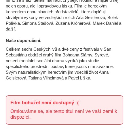
nímž se snaží dětem nahradit chybějící rodinu, a najde u něj
nejen oporu, ale i opravdovou lásku. Film je hereckým
koncertem obou hlavních představitelů, které doplňují
skvělými výkony ve vedlejších rolích Aňa Geislerová, Bolek
Polívka, Simona Stašová, Zuzana Krónerová, Marek Daniel a
další.
Naše doporučení:
Celkem sedm Českých lvů a dvě ceny z festivalu v San
Sebastiánu obdržel druhý film Bohdana Slámy. Syrové,
nesentimentální sociální drama vyniká jako studie
specifického prostředí i postav, které jsou s ním svázané.
Svým naturalistickým herectvím jim vdechli život Anna
Geislerová, Tatiana Vilhelmová a Pavel Liška.
Film bohužel není dostupný :(
Omlouváme se, ale tento titul není ve vaší zemi k
dispozici.