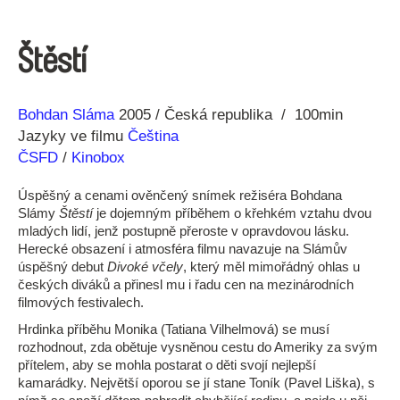
Štěstí
Režie
Rok
Bohdan Sláma
2005
Česká republika
100min
Jazyky ve filmu
Čeština
ČSFD
/
Kinobox
Úspěšný a cenami ověnčený snímek režiséra Bohdana
Slámy
Štěstí
je dojemným příběhem o křehkém vztahu dvou
mladých lidí, jenž postupně přeroste v opravdovou lásku.
Herecké obsazení i atmosféra filmu navazuje na Slámův
úspěšný debut
Divoké včely
, který měl mimořádný ohlas u
českých diváků a přinesl mu i řadu cen na mezinárodních
filmových festivalech.
Hrdinka příběhu Monika (Tatiana Vilhelmová) se musí
rozhodnout, zda obětuje vysněnou cestu do Ameriky za svým
přítelem, aby se mohla postarat o děti svojí nejlepší
kamarádky. Největší oporou se jí stane Toník (Pavel Liška), s