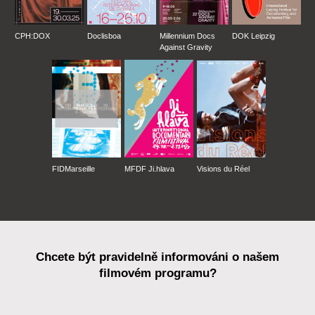
CPH:DOX
Doclisboa
Millennium Docs
DOK Leipzig
Against Gravity
FIDMarseille
MFDF Ji.hlava
Visions du Réel
Chcete být pravidelně informováni o našem
filmovém programu?