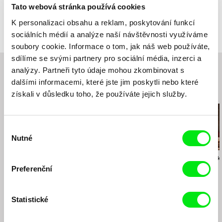
Barva
Barevný
Tato webová stránka používá cookies
Produkce
Negativ, s.r.o.
K personalizaci obsahu a reklam, poskytování funkcí
Ostrovní 30
sociálních médií a analýze naší návštěvnosti využíváme
110 00 Praha
soubory cookie. Informace o tom, jak náš web používáte,
Česká republika
sdílíme se svými partnery pro sociální média, inzerci a
web:
http://www.negativ.cz/cz/
analýzy. Partneři tyto údaje mohou zkombinovat s
tel: (+420) 224933755
dalšími informacemi, které jste jim poskytli nebo které
Související filmy (20)
získali v důsledku toho, že používáte jejich služby.
Výběr
Nutné
souhlasu
Drahomíra Vihanová
Václav Kadrnka
Bohdan Karásek
Zpráva o putování
Osmdesát dopisů
Lucie
Preferenční
studentů Petra a
Jakuba
Statistické