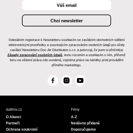
Odesláním registrace k Newsletteru souhlasím se zasíláním obchodních sdělení
elektronickými prostředky a souvisejícím zpracováním osobních údajů pro účely
zasílání Newsletteru Doc-Air Distribution s.r.o. a potvrzuji, že jsem si přečetl(a)
Zásady zpracování osobních údajů
, textu rozumím a souhlasím s ním, přičemž
beru na vědomí práva zde uvedená, zejména právo na námitky proti provádění
přímého marketingu.
F
I
Y
a
n
o
c
s
u
e
t
T
b
a
u
dafilms.cz
Filmy
o
g
b
O Alianci
A-Z
o
r
e
Partneři
Nedávno přidané
k
a
Ochrana soukromí
Doporučujeme
m