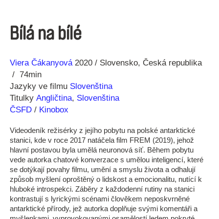
Bílá na bílé
Režie
Rok
Viera Čákanyová
2020
Slovensko
Česká republika
74min
Jazyky ve filmu
Slovenština
Titulky
Angličtina
,
Slovenština
ČSFD
/
Kinobox
Videodeník režisérky z jejího pobytu na polské antarktické
stanici, kde v roce 2017 natáčela film FREM (2019), jehož
hlavní postavou byla umělá neuronová síť. Během pobytu
vede autorka chatové konverzace s umělou inteligencí, které
se dotýkají povahy filmu, umění a smyslu života a odhalují
způsob myšlení oproštěný o lidskost a emocionalitu, nutící k
hluboké introspekci. Záběry z každodenní rutiny na stanici
kontrastují s lyrickými scénami člověkem neposkvrněné
antarktické přírody, jež autorka doplňuje svými komentáři a
myšlenkami, vyprovokovanými osamělostí ledem pokryté