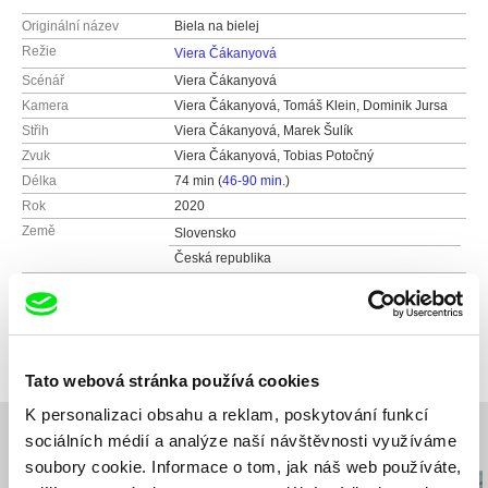
Originální název
Biela na bielej
Režie
Viera Čákanyová
Scénář
Viera Čákanyová
Kamera
Viera Čákanyová, Tomáš Klein, Dominik Jursa
Střih
Viera Čákanyová, Marek Šulík
Zvuk
Viera Čákanyová, Tobias Potočný
Délka
74 min (
46-90 min.
)
Rok
2020
Země
Slovensko
Česká republika
Barva
Barevný
Produkce
Guča s.r.o.
Šancova 15
Distribuce
Film Expanded
81105 Bratislava
Haburská 20
Tato webová stránka používá cookies
Slovensko
821 01 Bratislava
K personalizaci obsahu a reklam, poskytování funkcí
web:
https://gucafilms.com/
Slovensko
sociálních médií a analýze naší návštěvnosti využíváme
Související filmy (20)
web:
https://filmexpanded.com/
MARINA FILMS
soubory cookie. Informace o tom, jak náš web používáte,
tel: +421 903 875 877
Česká republika