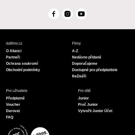
F
I
Y
a
n
o
c
s
u
e
t
T
b
a
u
dafilms.cz
Filmy
o
g
b
O Alianci
A-Z
o
r
e
Partneři
Nedávno přidané
k
a
Ochrana soukromí
Doporučujeme
m
Obchodní podmínky
Dostupné pro předplatitele
Režiséři
Pro uživatele
Pro dítě
Předplatné
Junior
Voucher
Proč Junior
Darovat
Vytvořit Junior Účet
FAQ