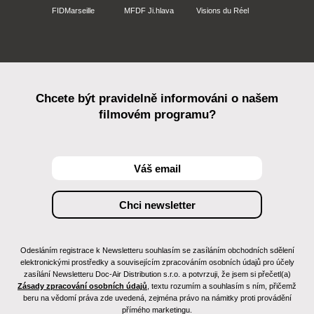
FIDMarseille
MFDF Ji.hlava
Visions du Réel
Chcete být pravidelně informováni o našem
filmovém programu?
Odesláním registrace k Newsletteru souhlasím se zasíláním obchodních sdělení
elektronickými prostředky a souvisejícím zpracováním osobních údajů pro účely
zasílání Newsletteru Doc-Air Distribution s.r.o. a potvrzuji, že jsem si přečetl(a)
Zásady zpracování osobních údajů
, textu rozumím a souhlasím s ním, přičemž
beru na vědomí práva zde uvedená, zejména právo na námitky proti provádění
přímého marketingu.