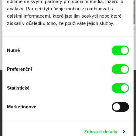
sdílíme se svými partnery pro sociální média, inzerci a
e-mail:
filmexpanded@gmail.com
e-mail:
nina@dafilms.com
analýzy. Partneři tyto údaje mohou zkombinovat s
MARINA FILMS
dalšími informacemi, které jste jim poskytli nebo které
Česká republika
získali v důsledku toho, že používáte jejich služby.
e-mail:
nina@dafilms.com
Salomé Jashi
Peter Mettler
Liesbeth de Ceul
Zkrocení přírody
Stát se zvířetem
Holgut
Výběr
Nutné
souhlasu
Preferenční
Vaše online
Statistické
dokumentární kino
Marketingové
Nové festivalové filmy
každý týden
Zobrazit detaily