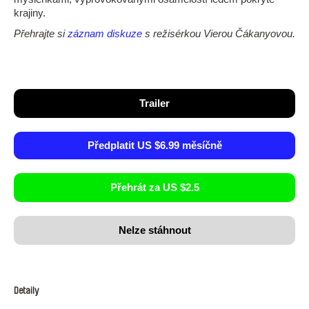
krajiny.
Přehrajte si
záznam diskuze
s režisérkou Vierou Čákanyovou.
Trailer
Předplatit US $6.99 měsíčně
Přehrát za US $2.5
Nelze stáhnout
Detaily