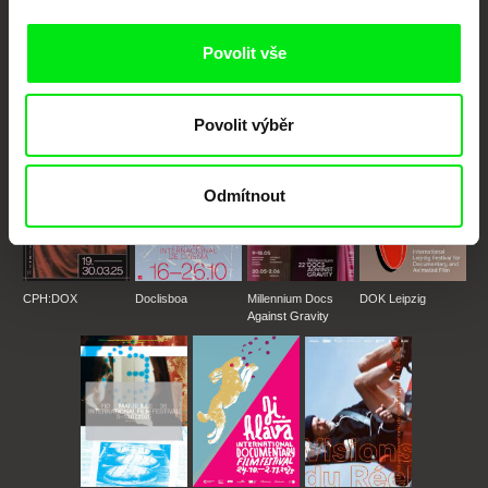
Portál DAFilms.cz je výsledkem tvůrčí spolupráce 7 klíčových evropských
festivalů dokumentárního filmu sdružených do Doc Alliance. Naším cílem je
posouvat hranice dokumentárního filmu, propagovat jeho rozmanitost a
Povolit vše
podporovat kvalitní autorské filmy.
Členové Doc Alliance
Povolit výběr
Odmítnout
CPH:DOX
Doclisboa
Millennium Docs
DOK Leipzig
Against Gravity