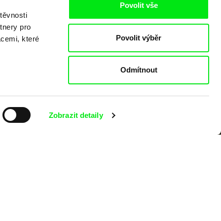
Povolit vše
těvnosti
tnery pro
Povolit výběr
acemi, které
Odmítnout
Zobrazit detaily