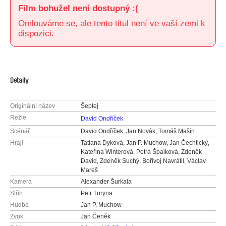
Film bohužel není dostupný :(
Omlouváme se, ale tento titul není ve vaší zemi k
dispozici.
Detaily
Originální název
Šeptej
Režie
David Ondříček
Scénář
David Ondříček, Jan Novák, Tomáš Mašín
Hrají
Tatiana Dyková, Jan P. Muchow, Jan Čechtický,
Kateřina Winterová, Petra Špalková, Zdeněk
David, Zdeněk Suchý, Bořivoj Navrátil, Václav
Mareš
Kamera
Alexander Šurkala
Střih
Petr Turyna
Hudba
Jan P. Muchow
Zvuk
Jan Čeněk