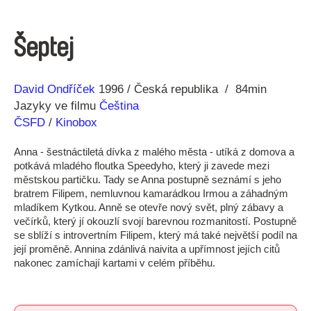
Šeptej
Režie
Rok
David Ondříček
1996
Česká republika
84min
Jazyky ve filmu
Čeština
ČSFD
/
Kinobox
Anna - šestnáctiletá dívka z malého města - utíká z domova a
potkává mladého floutka Speedyho, který ji zavede mezi
městskou partičku. Tady se Anna postupně seznámí s jeho
bratrem Filipem, nemluvnou kamarádkou Irmou a záhadným
mladíkem Kytkou. Anně se otevře nový svět, plný zábavy a
večírků, který jí okouzlí svojí barevnou rozmanitostí. Postupně
se sblíží s introvertním Filipem, který má také největší podíl na
její proměně. Annina zdánlivá naivita a upřímnost jejích citů
nakonec zamíchají kartami v celém příběhu.