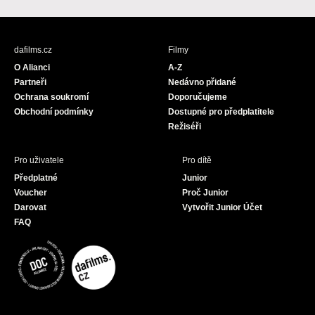
a
n
o
c
s
u
e
t
T
b
a
u
dafilms.cz
Filmy
o
g
b
O Alianci
A-Z
o
r
e
Partneři
Nedávno přidané
k
a
Ochrana soukromí
Doporučujeme
m
Obchodní podmínky
Dostupné pro předplatitele
Režiséři
Pro uživatele
Pro dítě
Předplatné
Junior
Voucher
Proč Junior
Darovat
Vytvořit Junior Účet
FAQ