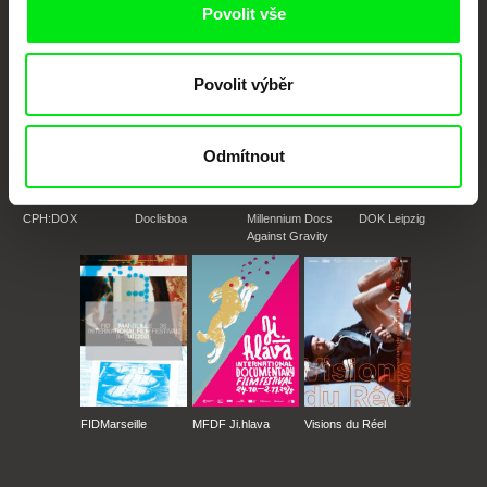
Členové Doc Alliance
Povolit vše
Povolit výběr
Odmítnout
CPH:DOX
Doclisboa
Millennium Docs
DOK Leipzig
Against Gravity
FIDMarseille
MFDF Ji.hlava
Visions du Réel