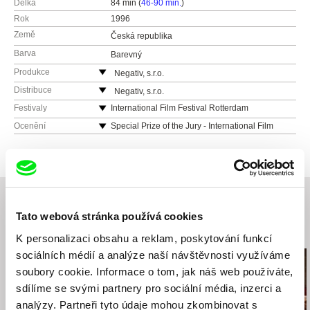
Délka
84 min (
46-90 min.
)
Rok
1996
Země
Česká republika
Barva
Barevný
Produkce
Negativ, s.r.o.
Ostrovní 30
Distribuce
Negativ, s.r.o.
110 00 Praha
Ostrovní 30
Festivaly
International Film Festival Rotterdam
(Netherlands)
Česká republika
110 00 Praha
Ocenění
Special Prize of the Jury - International Film
The Montreal World Film Festival (Canada)
web:
http://www.negativ.cz/cz/
Festival of Valencia Cinema Jove
Česká republika
Karlovy Vary International Film Festival (Czech
tel: (+420) 224933755
web:
http://www.negativ.cz/cz/
Republic)
tel: (+420) 224933755
Festival de Cinema de Avanca (Portugal)
Edinburgh International Film Festival (Scotland)
Rimini Film Festival (Italy)
Tato webová stránka používá cookies
Warsaw Film Festival (Poland)
Související filmy (20)
K personalizaci obsahu a reklam, poskytování funkcí
Gdynia Film Festival (Poland)
sociálních médií a analýze naší návštěvnosti využíváme
Film Fest Gent (Belgium)
soubory cookie. Informace o tom, jak náš web používáte,
Filmfestival Cottbus (Germany)
sdílíme se svými partnery pro sociální média, inzerci a
BFI London Film Festival (United Kingdom)
analýzy. Partneři tyto údaje mohou zkombinovat s