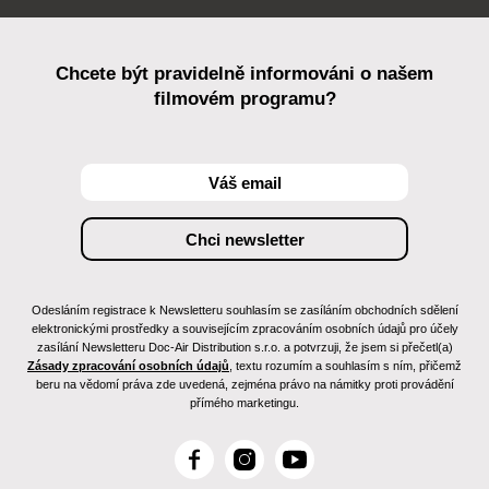
Chcete být pravidelně informováni o našem
filmovém programu?
Odesláním registrace k Newsletteru souhlasím se zasíláním obchodních sdělení
elektronickými prostředky a souvisejícím zpracováním osobních údajů pro účely
zasílání Newsletteru Doc-Air Distribution s.r.o. a potvrzuji, že jsem si přečetl(a)
Zásady zpracování osobních údajů
, textu rozumím a souhlasím s ním, přičemž
beru na vědomí práva zde uvedená, zejména právo na námitky proti provádění
přímého marketingu.
F
I
Y