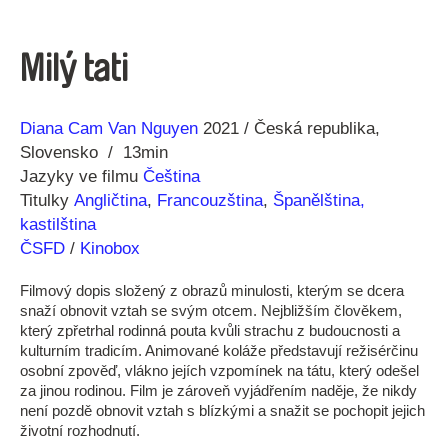
Milý tati
Režie
Rok
Diana Cam Van Nguyen
2021
Česká republika
Slovensko
13min
Jazyky ve filmu
Čeština
Titulky
Angličtina
,
Francouzština
,
Španělština,
kastilština
ČSFD
/
Kinobox
Filmový dopis složený z obrazů minulosti, kterým se dcera
snaží obnovit vztah se svým otcem. Nejbližším člověkem,
který zpřetrhal rodinná pouta kvůli strachu z budoucnosti a
kulturním tradicím. Animované koláže představují režisérčinu
osobní zpověď, vlákno jejích vzpomínek na tátu, který odešel
za jinou rodinou. Film je zároveň vyjádřením naděje, že nikdy
není pozdě obnovit vztah s blízkými a snažit se pochopit jejich
životní rozhodnutí.