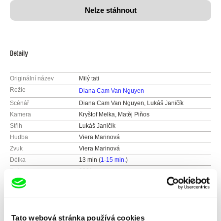
Nelze stáhnout
Detaily
Originální název
Milý tati
Režie
Diana Cam Van Nguyen
Scénář
Diana Cam Van Nguyen, Lukáš Janičík
Kamera
Kryštof Melka, Matěj Piňos
Střih
Lukáš Janičík
Hudba
Viera Marinová
Zvuk
Viera Marinová
Délka
13 min (
1-15 min.
)
Rok
2021
Země
Česká republika
Slovensko
Barva
Barevný
Tato webová stránka používá cookies
Produkce