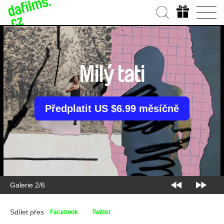
Milý tati
Předplatit US $6.99 měsíčně
Galerie 2/6
Sdílet přes
Facebook
Twitter