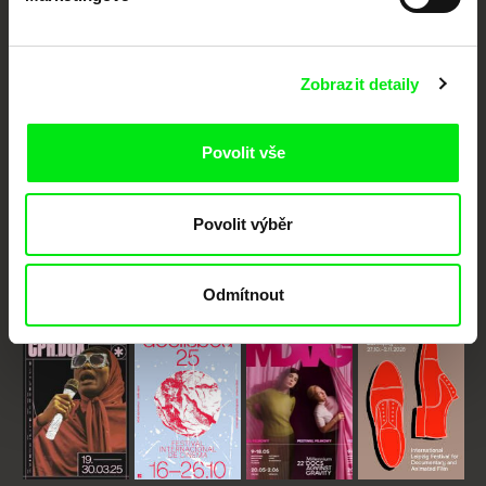
Anifilm
Vaše online
dokumentární kino
Zobrazit detaily
Nové festivalové filmy
každý týden
Povolit vše
Portál DAFilms.cz je výsledkem tvůrčí spolupráce 7 klíčových evropských
Povolit výběr
festivalů dokumentárního filmu sdružených do Doc Alliance. Naším cílem je
posouvat hranice dokumentárního filmu, propagovat jeho rozmanitost a
podporovat kvalitní autorské filmy.
Členové Doc Alliance
Odmítnout