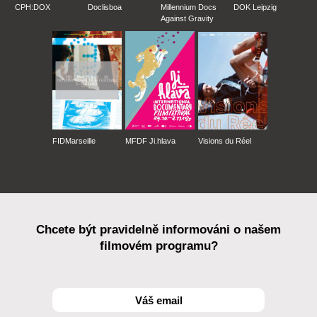
CPH:DOX
Doclisboa
Millennium Docs
DOK Leipzig
Against Gravity
FIDMarseille
MFDF Ji.hlava
Visions du Réel
Chcete být pravidelně informováni o našem
filmovém programu?