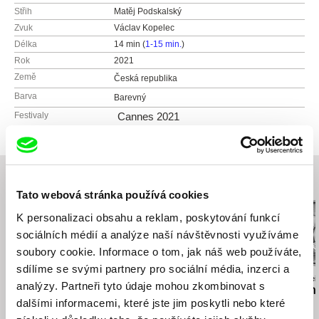
Střih
Matěj Podskalský
Zvuk
Václav Kopelec
Délka
14 min (
1-15 min.
)
Rok
2021
Země
Česká republika
Barva
Barevný
Festivaly
Cannes 2021
Související filmy (20)
Tato webová stránka používá cookies
K personalizaci obsahu a reklam, poskytování funkcí
sociálních médií a analýze naší návštěvnosti využíváme
soubory cookie. Informace o tom, jak náš web používáte,
sdílíme se svými partnery pro sociální média, inzerci a
Daria Kashcheeva
Urška Djukić
Anastasiia Falilei
analýzy. Partneři tyto údaje mohou zkombinovat s
Dcera
Babiččin sexuální život
I Died in Irpin
dalšími informacemi, které jste jim poskytli nebo které