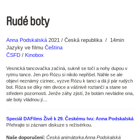
Rudé boty
Režie
Rok
Anna Podskalská
2021
Česká republika
14min
Jazyky ve filmu
Čeština
ČSFD
/
Kinobox
Vesnická tancovačka začíná, sukně se točí a nohy dupou v
rytmu tance. Jen pro Rózu si nikdo nepřišel. Náhle se ale
objeví neznámý cizinec, vyzve Rózu k tanci a dá jí pár rudých
bot. Róza se díky nim divoce a vášnivě roztančí a stane se
středem pozornosti. Jenže záhy zjistí, že botám nevládne ona,
ale boty vládnou jí…
Speciál DAFilms Živě k 29. Českému lvu: Anna Podskalská
Přehrajte si záznam diskuze s režisérkou.
Naše doporučení:
Česká animátorka Anna Podskalská