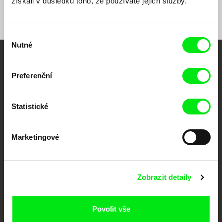
získali v důsledku toho, že používáte jejich služby.
Výběr
Nutné
souhlasu
Vaše online
Preferenční
dokumentární kino
Statistické
Nové festivalové filmy
každý týden
Marketingové
Portál DAFilms.cz je výsledkem tvůrčí spolupráce 7 klíčových evropských
festivalů dokumentárního filmu sdružených do Doc Alliance. Naším cílem je
posouvat hranice dokumentárního filmu, propagovat jeho rozmanitost a
podporovat kvalitní autorské filmy.
Zobrazit detaily
Členové Doc Alliance
Povolit vše