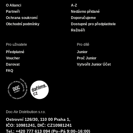
o
g
b
O Alianci
A-Z
o
r
e
Partneři
Nedávno přidané
k
a
Ochrana soukromí
Doporučujeme
m
Obchodní podmínky
Dostupné pro předplatitele
Režiséři
Pro uživatele
Pro dítě
Předplatné
Junior
Voucher
Proč Junior
Darovat
Vytvořit Junior Účet
FAQ
Doc-Air Distribution s.r.o.
Ostrovní 126/30, 110 00 Praha 1,
IČO: 10981241, DIČ: CZ10981241
Tel.: +420 777 613 094 (Po–Pá 9:00–16:00)