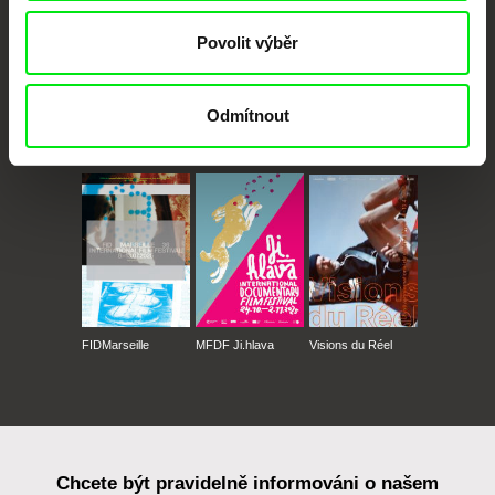
Povolit výběr
Odmítnout
CPH:DOX
Doclisboa
Millennium Docs
DOK Leipzig
Against Gravity
FIDMarseille
MFDF Ji.hlava
Visions du Réel
Chcete být pravidelně informováni o našem