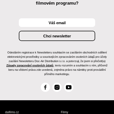
filmovém programu?
Odesláním registrace k Newsletteru souhlasím se zasíláním obchodních sdělení
elektronickými prostředky a souvisejícím zpracováním osobních údajů pro účely
zasílání Newsletteru Doc-Air Distribution s.r.o. a potvrzuji, že jsem si přečetl(a)
Zásady zpracování osobních údajů
, textu rozumím a souhlasím s ním, přičemž
beru na vědomí práva zde uvedená, zejména právo na námitky proti provádění
přímého marketingu.
F
I
Y
a
n
o
c
s
u
e
t
T
b
a
u
dafilms.cz
Filmy