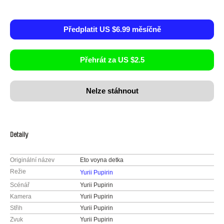
Předplatit US $6.99 měsíčně
Přehrát za US $2.5
Nelze stáhnout
Detaily
Originální název
Eto voyna detka
Režie
Yurii Pupirin
Scénář
Yurii Pupirin
Kamera
Yurii Pupirin
Střih
Yurii Pupirin
Zvuk
Yurii Pupirin