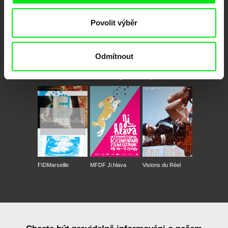
Povolit výběr
Odmítnout
CPH:DOX
Doclisboa
Millennium Docs
DOK Leipzig
Against Gravity
FIDMarseille
MFDF Ji.hlava
Visions du Réel