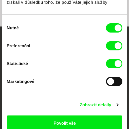
získali v důsledku toho, že používáte jejich služby.
Výběr
Nutné
souhlasu
Vaše online
Preferenční
dokumentární kino
Statistické
Nové festivalové filmy
každý týden
Marketingové
Portál DAFilms.cz je výsledkem tvůrčí spolupráce 7 klíčových evropských
festivalů dokumentárního filmu sdružených do Doc Alliance. Naším cílem je
posouvat hranice dokumentárního filmu, propagovat jeho rozmanitost a
Zobrazit detaily
podporovat kvalitní autorské filmy.
Členové Doc Alliance
Povolit vše