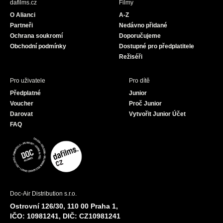
dafilms.cz
Filmy
o
g
b
O Alianci
A-Z
o
r
e
Partneři
Nedávno přidané
k
a
Ochrana soukromí
Doporučujeme
m
Obchodní podmínky
Dostupné pro předplatitele
Režiséři
Pro uživatele
Pro dítě
Předplatné
Junior
Voucher
Proč Junior
Darovat
Vytvořit Junior Účet
FAQ
Doc-Air Distribution s.r.o.
Ostrovní 126/30, 110 00 Praha 1,
IČO: 10981241, DIČ: CZ10981241