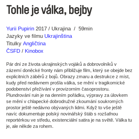
Tohle je válka, bejby
Režie
Rok
Yurii Pupirin
2017
Ukrajina
59min
Jazyky ve filmu
Ukrajinština
Titulky
Angličtina
ČSFD
/
Kinobox
Pár dní ze života ukrajinských vojáků a dobrovolníků v
zázemí doněcké fronty nám přibližuje film, který se obejde bez
explicitních záběrů z bojů. Obrazy zmaru a destrukce z míst,
kudy před nedávnem prošla válka, se mění v tragikomické
podobenství přežívání v provizorním časoprostoru.
Plundrování ruin je na denním pořádku, výpravy za úlovkem
se mění v chlapecké dobrodružné zkoumání soukromých
prostor ještě nedávno obývaných lidmi. Když to vše ještě
navíc dokumentuje polský novinářský štáb s rozšafnou
reportérkou ve středu, existenciální satira je na světě. Válka tu
je, ale někde za rohem.