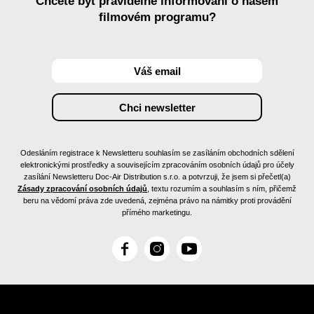
Chcete být pravidelně informováni o našem
filmovém programu?
Odesláním registrace k Newsletteru souhlasím se zasíláním obchodních sdělení
elektronickými prostředky a souvisejícím zpracováním osobních údajů pro účely
zasílání Newsletteru Doc-Air Distribution s.r.o. a potvrzuji, že jsem si přečetl(a)
Zásady zpracování osobních údajů
, textu rozumím a souhlasím s ním, přičemž
beru na vědomí práva zde uvedená, zejména právo na námitky proti provádění
přímého marketingu.
F
I
Y
a
n
o
c
s
u
e
t
T
b
a
u