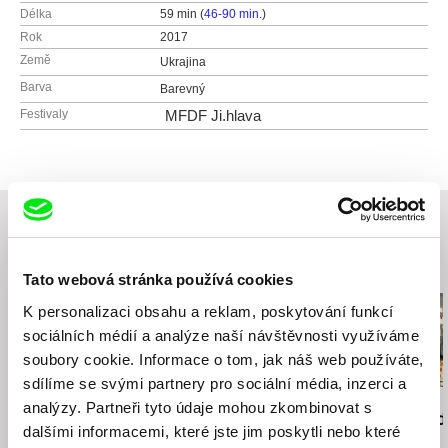
Délka
59 min (
46-90 min.
)
Rok
2017
Země
Ukrajina
Barva
Barevný
Festivaly
MFDF Ji.hlava
Související filmy (20)
Tato webová stránka používá cookies
K personalizaci obsahu a reklam, poskytování funkcí
sociálních médií a analýze naší návštěvnosti využíváme
soubory cookie. Informace o tom, jak náš web používáte,
sdílíme se svými partnery pro sociální média, inzerci a
Rob Lemkin
Tomáš Rafa
Peter Kerekes
analýzy. Partneři tyto údaje mohou zkombinovat s
Nepřátelé národa
People Who Came To
Jak se vaří d
dalšími informacemi, které jste jim poskytli nebo které
Power