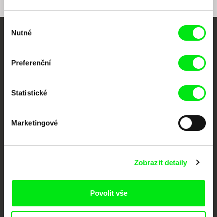
Výběr
Nutné
souhlasu
Vaše online
dokumentární kino
Preferenční
Nové festivalové filmy
Statistické
každý týden
Marketingové
Portál DAFilms.cz je výsledkem tvůrčí spolupráce 7 klíčových evropských
festivalů dokumentárního filmu sdružených do Doc Alliance. Naším cílem je
posouvat hranice dokumentárního filmu, propagovat jeho rozmanitost a
podporovat kvalitní autorské filmy.
Členové Doc Alliance
Zobrazit detaily
Povolit vše