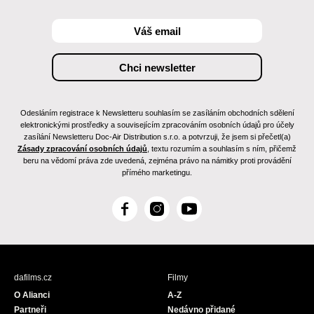
Odesláním registrace k Newsletteru souhlasím se zasíláním obchodních sdělení
elektronickými prostředky a souvisejícím zpracováním osobních údajů pro účely
zasílání Newsletteru Doc-Air Distribution s.r.o. a potvrzuji, že jsem si přečetl(a)
Zásady zpracování osobních údajů
, textu rozumím a souhlasím s ním, přičemž
beru na vědomí práva zde uvedená, zejména právo na námitky proti provádění
přímého marketingu.
F
I
Y
a
n
o
c
s
u
e
t
T
b
a
u
dafilms.cz
Filmy
o
g
b
O Alianci
A-Z
o
r
e
Partneři
Nedávno přidané
k
a