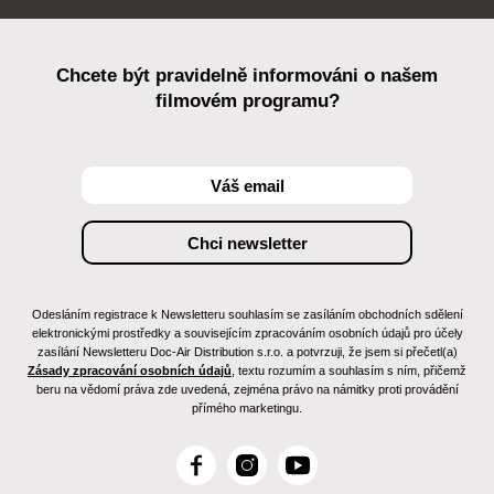
Chcete být pravidelně informováni o našem
filmovém programu?
Odesláním registrace k Newsletteru souhlasím se zasíláním obchodních sdělení
elektronickými prostředky a souvisejícím zpracováním osobních údajů pro účely
zasílání Newsletteru Doc-Air Distribution s.r.o. a potvrzuji, že jsem si přečetl(a)
Zásady zpracování osobních údajů
, textu rozumím a souhlasím s ním, přičemž
beru na vědomí práva zde uvedená, zejména právo na námitky proti provádění
přímého marketingu.
F
I
Y