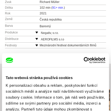
Zvuk
Richard Müller
Délka
102 min (
91+ min.
)
Rok
2021
Země
Česká republika
Barva
Barevný
Produkce
Negativ, s.r.o.
Ostrovní 30
Distribuce
AEROFILMS s.r.o
110 00 Praha
Jirečkova 1008/8
Festivaly
Mezinárodní festival dokumentárních filmů
Amsterdam 2021
Česká republika
170 00 Praha 7
web:
http://www.negativ.cz/cz/
Česká republika
tel: (+420) 224933755
web:
http://www.aerofilms.cz
tel: +420 224 947 566
e-mail:
info@aerofilms.cz
Tato webová stránka používá cookies
Související filmy (20)
K personalizaci obsahu a reklam, poskytování funkcí
sociálních médií a analýze naší návštěvnosti využíváme
soubory cookie. Informace o tom, jak náš web používáte,
sdílíme se svými partnery pro sociální média, inzerci a
analýzy. Partneři tyto údaje mohou zkombinovat s