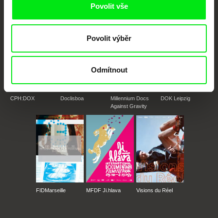
Členové Doc Alliance
Povolit vše
Povolit výběr
Odmítnout
CPH:DOX
Doclisboa
Millennium Docs
DOK Leipzig
Against Gravity
FIDMarseille
MFDF Ji.hlava
Visions du Réel