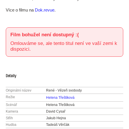
Více o filmu na
Dok.revue
.
Film bohužel není dostupný :(
Omlouváme se, ale tento titul není ve vaší zemi k
dispozici.
Detaily
Originální název
René - Vězeň svobody
Režie
Helena Třeštíková
Scénář
Helena Třeštíková
Kamera
David Cysař
Střih
Jakub Hejna
Hudba
Tadeáš Věrčák