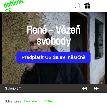
René - Vězeň
svobody
Předplatit US $6.99 měsíčně
Galerie 2/4
Sdílet přes
Facebook
Twitter