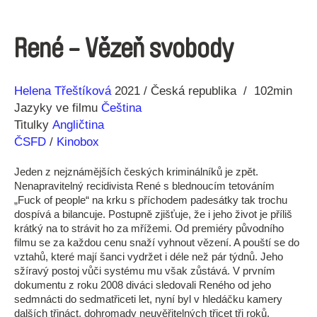
René - Vězeň svobody
Režie
Rok
Helena Třeštíková
2021
Česká republika
102min
Jazyky ve filmu
Čeština
Titulky
Angličtina
ČSFD
/
Kinobox
Jeden z nejznámějších českých kriminálníků je zpět.
Nenapravitelný recidivista René s blednoucím tetováním
„Fuck of people“ na krku s příchodem padesátky tak trochu
dospívá a bilancuje. Postupně zjišťuje, že i jeho život je příliš
krátký na to strávit ho za mřížemi. Od premiéry původního
filmu se za každou cenu snaží vyhnout vězení. A pouští se do
vztahů, které mají šanci vydržet i déle než pár týdnů. Jeho
sžíravý postoj vůči systému mu však zůstává. V prvním
dokumentu z roku 2008 diváci sledovali Reného od jeho
sedmnácti do sedmatřiceti let, nyní byl v hledáčku kamery
dalších třináct, dohromady neuvěřitelných třicet tři roků.