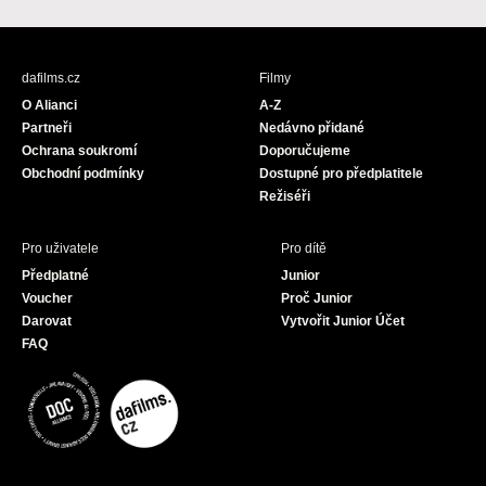
a
n
o
c
s
u
e
t
T
b
a
u
dafilms.cz
Filmy
o
g
b
O Alianci
A-Z
o
r
e
Partneři
Nedávno přidané
k
a
Ochrana soukromí
Doporučujeme
m
Obchodní podmínky
Dostupné pro předplatitele
Režiséři
Pro uživatele
Pro dítě
Předplatné
Junior
Voucher
Proč Junior
Darovat
Vytvořit Junior Účet
FAQ