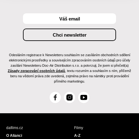
Odesláním registrace k Newsletteru souhlasím se zasíláním obchodních sdělení
elektronickými prostředky a souvisejícím zpracováním osobních údajů pro účely
zasílání Newsletteru Doc-Air Distribution s.r.o. a potvrzuji, že jsem si přečetl(a)
Zásady zpracování osobních údajů
, textu rozumím a souhlasím s ním, přičemž
beru na vědomí práva zde uvedená, zejména právo na námitky proti provádění
přímého marketingu.
F
I
Y
a
n
o
c
s
u
e
t
T
b
a
u
dafilms.cz
Filmy
o
g
b
O Alianci
A-Z
o
r
e