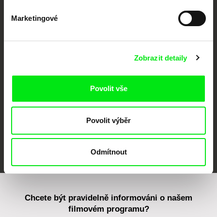
Marketingové
CPH:DOX
Doclisboa
Millennium Docs
DOK Leipzig
Against Gravity
Zobrazit detaily
Povolit vše
Povolit výběr
FIDMarseille
MFDF Ji.hlava
Visions du Réel
Odmítnout
Chcete být pravidelně informováni o našem
filmovém programu?