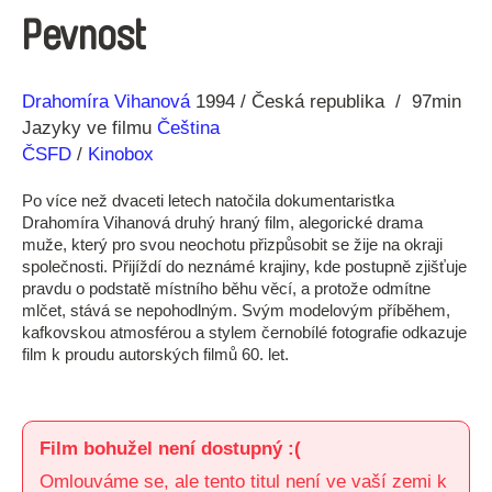
Pevnost
Režie
Rok
Drahomíra Vihanová
1994
Česká republika
97min
Jazyky ve filmu
Čeština
ČSFD
/
Kinobox
Po více než dvaceti letech natočila dokumentaristka
Drahomíra Vihanová druhý hraný film, alegorické drama
muže, který pro svou neochotu přizpůsobit se žije na okraji
společnosti. Přijíždí do neznámé krajiny, kde postupně zjišťuje
pravdu o podstatě místního běhu věcí, a protože odmítne
mlčet, stává se nepohodlným. Svým modelovým příběhem,
kafkovskou atmosférou a stylem černobílé fotografie odkazuje
film k proudu autorských filmů 60. let.
Film bohužel není dostupný :(
Omlouváme se, ale tento titul není ve vaší zemi k