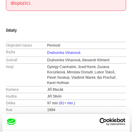
dispozici.
Detaily
Originální název
Pevnost
Režie
Drahomíra Vihanová
Scénář
Drahomíra Vihanová, Alexandr Kliment
Hrají
György Cserhalmi, Josef Kemr, Zuzana
Kocúriková, Miroslav Donutil, Lubor Tokoš,
Pavel Soukup, Vladimír Marek, Ilja Prachař,
Karel Hofman
Kamera
Jiří Macák
Hudba
Jiří Stivín
Délka
97 min (
91+ min.
)
Rok
1994
Země
Česká republika
Barva
Barevný