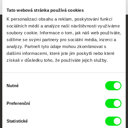
Tato webová stránka používá cookies
K personalizaci obsahu a reklam, poskytování funkcí
sociálních médií a analýze naší návštěvnosti využíváme
Vaše online
soubory cookie. Informace o tom, jak náš web používáte,
dokumentární kino
sdílíme se svými partnery pro sociální média, inzerci a
analýzy. Partneři tyto údaje mohou zkombinovat s
dalšími informacemi, které jste jim poskytli nebo které
Nové festivalové filmy
každý týden
získali v důsledku toho, že používáte jejich služby.
Portál DAFilms.cz je výsledkem tvůrčí spolupráce 7 klíčových evropských
Výběr
festivalů dokumentárního filmu sdružených do Doc Alliance. Naším cílem je
Nutné
souhlasu
posouvat hranice dokumentárního filmu, propagovat jeho rozmanitost a
podporovat kvalitní autorské filmy.
Členové Doc Alliance
Preferenční
Statistické