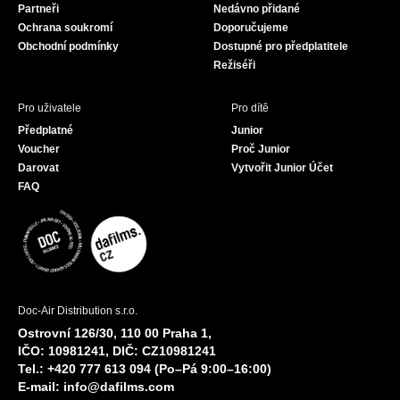
Partneři
Nedávno přidané
k
a
Ochrana soukromí
Doporučujeme
m
Obchodní podmínky
Dostupné pro předplatitele
Režiséři
Pro uživatele
Pro dítě
Předplatné
Junior
Voucher
Proč Junior
Darovat
Vytvořit Junior Účet
FAQ
Doc-Air Distribution s.r.o.
Ostrovní 126/30, 110 00 Praha 1,
IČO: 10981241, DIČ: CZ10981241
Tel.: +420 777 613 094 (Po–Pá 9:00–16:00)
E-mail:
info@dafilms.com