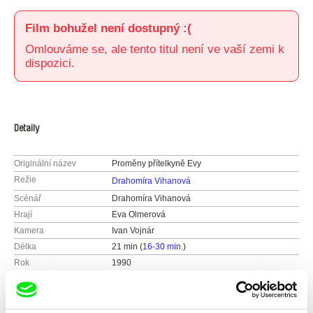
Film bohužel není dostupný :(
Omlouváme se, ale tento titul není ve vaší zemi k
dispozici.
Detaily
Originální název
Proměny přítelkyně Evy
Režie
Drahomíra Vihanová
Scénář
Drahomíra Vihanová
Hrají
Eva Olmerová
Kamera
Ivan Vojnár
Délka
21 min (
16-30 min.
)
Rok
1990
Země
Česká republika
Barva
Barevný