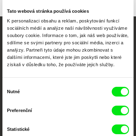
Tato webová stránka používá cookies
K personalizaci obsahu a reklam, poskytování funkcí
sociálních médií a analýze naší návštěvnosti využíváme
Vaše online
soubory cookie. Informace o tom, jak náš web používáte,
dokumentární kino
sdílíme se svými partnery pro sociální média, inzerci a
analýzy. Partneři tyto údaje mohou zkombinovat s
dalšími informacemi, které jste jim poskytli nebo které
Nové festivalové filmy
získali v důsledku toho, že používáte jejich služby.
každý týden
Výběr
Portál DAFilms.cz je výsledkem tvůrčí spolupráce 7 klíčových evropských
festivalů dokumentárního filmu sdružených do Doc Alliance. Naším cílem je
Nutné
souhlasu
posouvat hranice dokumentárního filmu, propagovat jeho rozmanitost a
podporovat kvalitní autorské filmy.
Členové Doc Alliance
Preferenční
Statistické