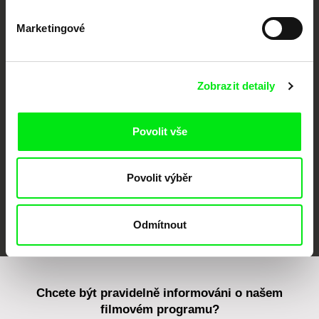
Marketingové
CPH:DOX
Doclisboa
Millennium Docs
DOK Leipzig
Against Gravity
Zobrazit detaily
Povolit vše
Povolit výběr
FIDMarseille
MFDF Ji.hlava
Visions du Réel
Odmítnout
Chcete být pravidelně informováni o našem
filmovém programu?