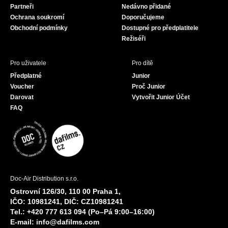
Partneři
Nedávno přidané
k
a
Ochrana soukromí
Doporučujeme
m
Obchodní podmínky
Dostupné pro předplatitele
Režiséři
Pro uživatele
Pro dítě
Předplatné
Junior
Voucher
Proč Junior
Darovat
Vytvořit Junior Účet
FAQ
Doc-Air Distribution s.r.o.
Ostrovní 126/30, 110 00 Praha 1,
IČO: 10981241, DIČ: CZ10981241
Tel.: +420 777 613 094 (Po–Pá 9:00–16:00)
E-mail:
info@dafilms.com