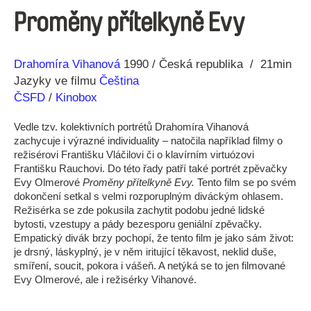
Proměny přítelkyně Evy
Režie
Rok
Drahomíra Vihanová
1990
Česká republika
21min
Jazyky ve filmu
Čeština
ČSFD
/
Kinobox
Vedle tzv. kolektivních portrétů Drahomíra Vihanová
zachycuje i výrazné individuality – natočila například filmy o
režisérovi Františku Vláčilovi či o klavírním virtuózovi
Františku Rauchovi. Do této řady patří také portrét zpěvačky
Evy Olmerové
Proměny přítelkyně Evy.
Tento film se po svém
dokončení setkal s velmi rozporuplným diváckým ohlasem.
Režisérka se zde pokusila zachytit podobu jedné lidské
bytosti, vzestupy a pády bezesporu geniální zpěvačky.
Empatický divák brzy pochopí, že tento film je jako sám život:
je drsný, láskyplný, je v něm iritující těkavost, neklid duše,
smíření, soucit, pokora i vášeň. A netýká se to jen filmované
Evy Olmerové, ale i režisérky Vihanové.