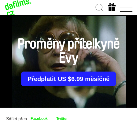
Proměny přítelkyně
Evy
Předplatit US $6.99 měsíčně
Sdílet přes
Facebook
Twitter