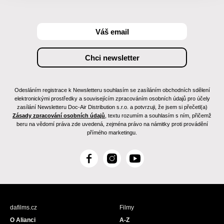
Odesláním registrace k Newsletteru souhlasím se zasíláním obchodních sdělení
elektronickými prostředky a souvisejícím zpracováním osobních údajů pro účely
zasílání Newsletteru Doc-Air Distribution s.r.o. a potvrzuji, že jsem si přečetl(a)
Zásady zpracování osobních údajů
, textu rozumím a souhlasím s ním, přičemž
beru na vědomí práva zde uvedená, zejména právo na námitky proti provádění
přímého marketingu.
F
I
Y
a
n
o
c
s
u
e
t
T
b
a
u
dafilms.cz
Filmy
o
g
b
O Alianci
A-Z
o
r
e