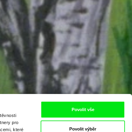
Povolit vše
těvnosti
tnery pro
Povolit výběr
acemi, které