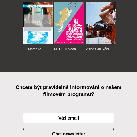
FIDMarseille
MFDF Ji.hlava
Visions du Réel
Chcete být pravidelně informováni o našem
filmovém programu?