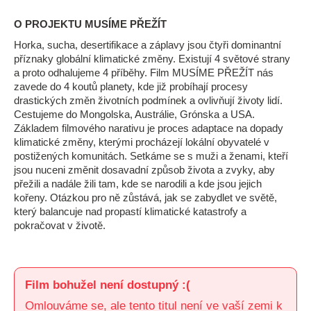
O PROJEKTU MUSÍME PŘEŽÍT
Horka, sucha, desertifikace a záplavy jsou čtyři dominantní
příznaky globální klimatické změny. Existují 4 světové strany
a proto odhalujeme 4 příběhy. Film MUSÍME PŘEŽÍT nás
zavede do 4 koutů planety, kde již probíhají procesy
drastických změn životních podmínek a ovlivňují životy lidí.
Cestujeme do Mongolska, Austrálie, Grónska a USA.
Základem filmového narativu je proces adaptace na dopady
klimatické změny, kterými procházejí lokální obyvatelé v
postižených komunitách. Setkáme se s muži a ženami, kteří
jsou nuceni změnit dosavadní způsob života a zvyky, aby
přežili a nadále žili tam, kde se narodili a kde jsou jejich
kořeny. Otázkou pro ně zůstává, jak se zabydlet ve světě,
který balancuje nad propastí klimatické katastrofy a
pokračovat v životě.
Film bohužel není dostupný :(
Omlouváme se, ale tento titul není ve vaší zemi k