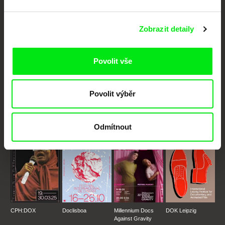
dokumentární kino
Zobrazit detaily
Nové festivalové filmy
každý týden
Povolit vše
Portál DAFilms.cz je výsledkem tvůrčí spolupráce 7 klíčových evropských
festivalů dokumentárního filmu sdružených do Doc Alliance. Naším cílem je
posouvat hranice dokumentárního filmu, propagovat jeho rozmanitost a
Povolit výběr
podporovat kvalitní autorské filmy.
Členové Doc Alliance
Odmítnout
CPH:DOX
Doclisboa
Millennium Docs
DOK Leipzig
Against Gravity