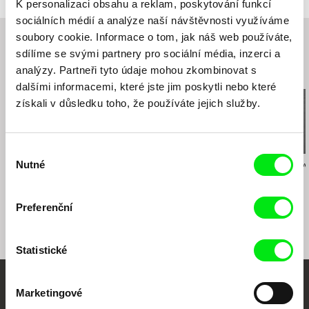
K personalizaci obsahu a reklam, poskytování funkcí
sociálních médií a analýze naší návštěvnosti využíváme
soubory cookie. Informace o tom, jak náš web používáte,
sdílíme se svými partnery pro sociální média, inzerci a
analýzy. Partneři tyto údaje mohou zkombinovat s
Související filmy (20)
dalšími informacemi, které jste jim poskytli nebo které
získali v důsledku toho, že používáte jejich služby.
Výběr
Nutné
Daniela Meressa Rusnoková
Veronika Lišková
Barbora Sliepkov
souhlasu
Šedá zóna
Návštěvníci
Čiary
Preferenční
Statistické
Marketingové
Vaše online