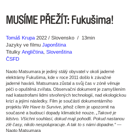
MUSÍME PŘEŽÍT: Fukušima!
Režie
Rok
Tomáš Krupa
2022
Slovensko
13min
Jazyky ve filmu
Japonština
Titulky
Angličtina
,
Slovenština
ČSFD
Naoto Matsumara je jediný stálý obyvatel v okolí jaderné
elektrárny Fukušima, kde v roce 2011 došlo k závažné
jaderné havárii. Matsumara zůstal a svůj čas v zóně věnuje
péči o opuštěná zvířata. Observační dokument je zamyšlením
nad katastrofami lidmi stvořených technologií, nad ekologickou
krizí a jejími následky. Film je součástí dokumentárního
projektu
We Have to Survive
, jehož cílem je upozornit na
současné a budoucí dopady klimatické nouze.
„Takové je
lidstvo. Všichni souhlasí, dokud mají pohodlí. Pokud nastanou
zlé časy, nikdo nespolupracuje. A tak to s námi dopadne.“
—
Naoto Matsumara