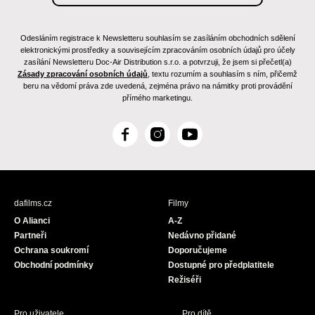
Odesláním registrace k Newsletteru souhlasím se zasíláním obchodních sdělení
elektronickými prostředky a souvisejícím zpracováním osobních údajů pro účely
zasílání Newsletteru Doc-Air Distribution s.r.o. a potvrzuji, že jsem si přečetl(a)
Zásady zpracování osobních údajů
, textu rozumím a souhlasím s ním, přičemž
beru na vědomí práva zde uvedená, zejména právo na námitky proti provádění
přímého marketingu.
F
I
Y
a
n
o
c
s
u
e
t
T
b
a
u
dafilms.cz
Filmy
o
g
b
O Alianci
A-Z
o
r
e
Partneři
Nedávno přidané
k
a
Ochrana soukromí
Doporučujeme
m
Obchodní podmínky
Dostupné pro předplatitele
Režiséři
Pro uživatele
Pro dítě