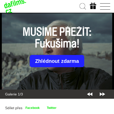
MUSÍME PŘEŽÍT:
Fukušima!
Zhlédnout zdarma
Galerie 2/3
Sdílet přes
Facebook
Twitter