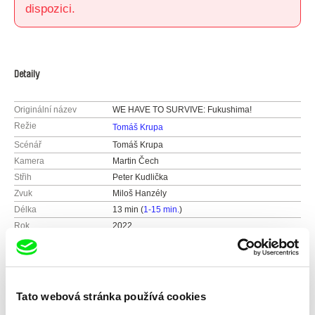
dispozici.
Detaily
Originální název
WE HAVE TO SURVIVE: Fukushima!
Režie
Tomáš Krupa
Scénář
Tomáš Krupa
Kamera
Martin Čech
Střih
Peter Kudlička
Zvuk
Miloš Hanzély
Délka
13 min (
1-15 min.
)
Rok
2022
Země
Slovensko
Barva
Barevný
Festivaly
MFDF Ji.hlava 2022
Tato webová stránka používá cookies