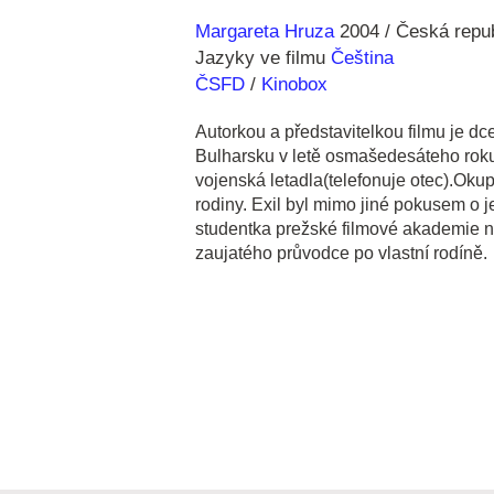
Režie
Rok
Margareta Hruza
2004
Česká repub
Jazyky ve filmu
Čeština
ČSFD
/
Kinobox
Autorkou a představitelkou filmu je dce
Bulharsku v letě osmašedesáteho rok
vojenská letadla(telefonuje otec).Ok
rodiny. Exil byl mimo jiné pokusem o j
studentka prežské filmové akademie n
zaujatého průvodce po vlastní rodíně.