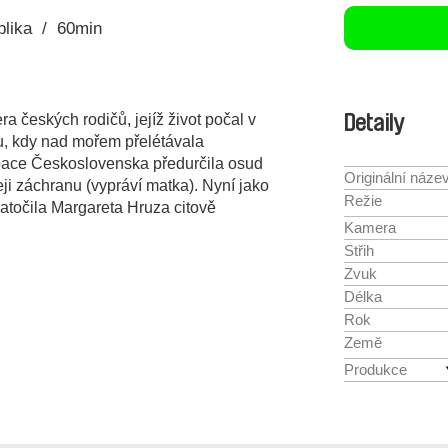
lika
60min
ra českých rodičů, jejíž život počal v
Detaily
u, kdy nad mořem přelétávala
upace Československa předurčila osud
Originální náze
eji záchranu (vypráví matka). Nyní jako
Režie
atočila Margareta Hruza citově
Kamera
Střih
Zvuk
Délka
Rok
Země
Produkce