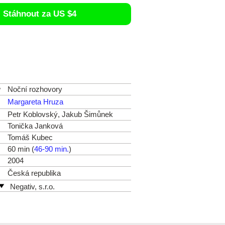
Stáhnout za US $4
v
Noční rozhovory
Margareta Hruza
Petr Koblovský, Jakub Šimůnek
Tonička Janková
Tomáš Kubec
60 min (
46-90 min.
)
2004
Česká republika
Negativ, s.r.o.
Ostrovní 30
110 00 Praha
Česká republika