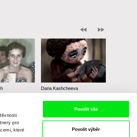
web:
http://www.negativ.cz/cz/
tel: (+420) 224933755
ch
Daria Kashcheeva
Lidia Sheinin
– poselství
Dcera
Máma
Povolit vše
těvnosti
tnery pro
Povolit výběr
acemi, které