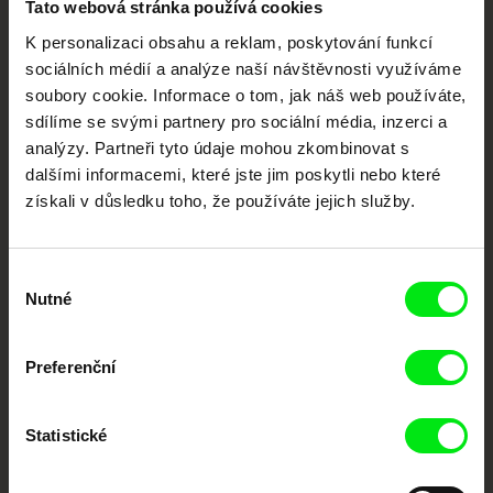
Tato webová stránka používá cookies
web:
http://www.famu.cz
K personalizaci obsahu a reklam, poskytování funkcí
e-mail:
petra.horka@famu.cz
Vaše online
sociálních médií a analýze naší návštěvnosti využíváme
dokumentární kino
soubory cookie. Informace o tom, jak náš web používáte,
sdílíme se svými partnery pro sociální média, inzerci a
Nové festivalové filmy
analýzy. Partneři tyto údaje mohou zkombinovat s
každý týden
dalšími informacemi, které jste jim poskytli nebo které
získali v důsledku toho, že používáte jejich služby.
Portál DAFilms.cz je výsledkem tvůrčí spolupráce 7 klíčových evropských
festivalů dokumentárního filmu sdružených do Doc Alliance. Naším cílem je
Výběr
posouvat hranice dokumentárního filmu, propagovat jeho rozmanitost a
podporovat kvalitní autorské filmy.
Nutné
souhlasu
Členové Doc Alliance
Preferenční
Statistické