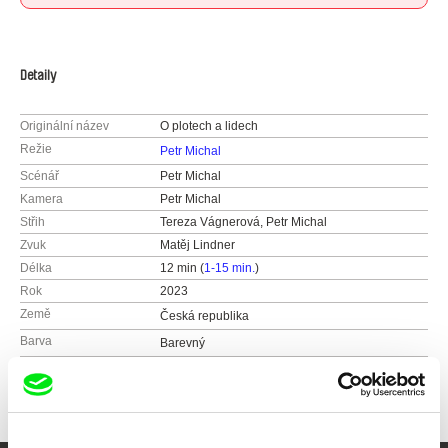
Detaily
Originální název
O plotech a lidech
Režie
Petr Michal
Scénář
Petr Michal
Kamera
Petr Michal
Střih
Tereza Vágnerová, Petr Michal
Zvuk
Matěj Lindner
Délka
12 min (
1-15 min.
)
Rok
2023
Země
Česká republika
Barva
Barevný
Produkce
FAMU
Smetanovo nábřeží 2
11000 Praha 1
Česká republika