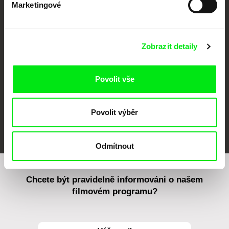
Marketingové
CPH:DOX
Doclisboa
Millennium Docs
DOK Leipzig
Against Gravity
Zobrazit detaily
Povolit vše
Povolit výběr
FIDMarseille
MFDF Ji.hlava
Visions du Réel
Odmítnout
Chcete být pravidelně informováni o našem
filmovém programu?