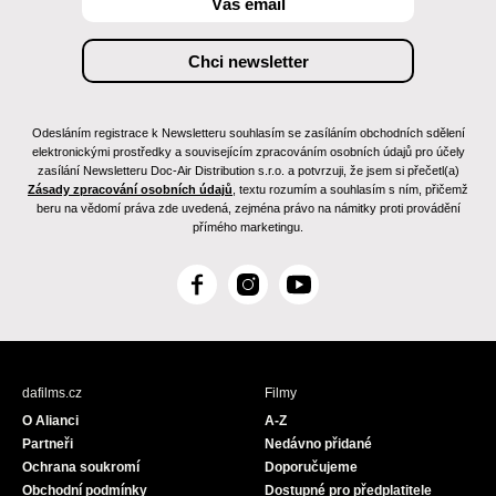
Odesláním registrace k Newsletteru souhlasím se zasíláním obchodních sdělení
elektronickými prostředky a souvisejícím zpracováním osobních údajů pro účely
zasílání Newsletteru Doc-Air Distribution s.r.o. a potvrzuji, že jsem si přečetl(a)
Zásady zpracování osobních údajů
, textu rozumím a souhlasím s ním, přičemž
beru na vědomí práva zde uvedená, zejména právo na námitky proti provádění
přímého marketingu.
F
I
Y
a
n
o
c
s
u
e
t
T
b
a
u
dafilms.cz
Filmy
o
g
b
O Alianci
A-Z
o
r
e
Partneři
Nedávno přidané
k
a
Ochrana soukromí
Doporučujeme
m
Obchodní podmínky
Dostupné pro předplatitele