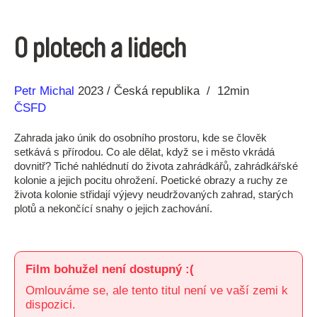
O plotech a lidech
Režie
Rok
Petr Michal
2023
Česká republika
12min
ČSFD
Zahrada jako únik do osobního prostoru, kde se člověk
setkává s přírodou. Co ale dělat, když se i město vkrádá
dovnitř? Tiché nahlédnutí do života zahrádkářů, zahrádkářské
kolonie a jejich pocitu ohrožení. Poetické obrazy a ruchy ze
života kolonie střidají výjevy neudržovaných zahrad, starých
plotů a nekončící snahy o jejich zachování.
Film bohužel není dostupný :(
Omlouváme se, ale tento titul není ve vaší zemi k
dispozici.