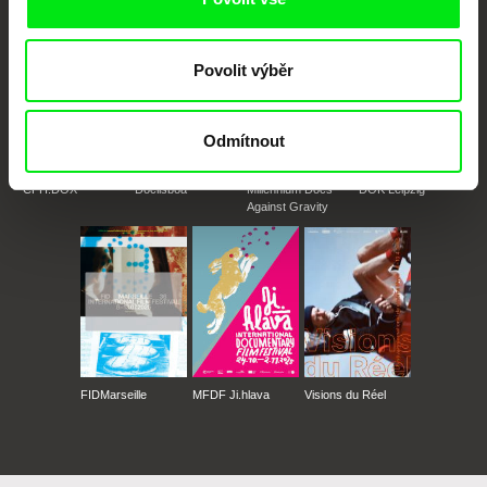
Povolit výběr
Odmítnout
CPH:DOX
Doclisboa
Millennium Docs
DOK Leipzig
Against Gravity
FIDMarseille
MFDF Ji.hlava
Visions du Réel