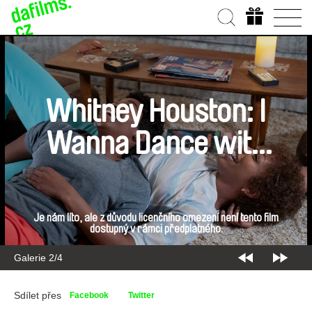
Whitney Houston: I
Wanna Dance with
Somebody
Je nám líto, ale z důvodu licenčního omezení není tento film
dostupný v rámci předplatného.
Galerie 2/4
Sdílet přes
Facebook
Twitter