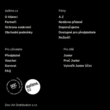
e
t
T
b
a
u
dafilms.cz
Filmy
o
g
b
O Alianci
A-Z
o
r
e
Partneři
Nedávno přidané
k
a
Ochrana soukromí
Doporučujeme
m
Obchodní podmínky
Dostupné pro předplatitele
Režiséři
Pro uživatele
Pro dítě
Předplatné
Junior
Voucher
Proč Junior
Darovat
Vytvořit Junior Účet
FAQ
Doc-Air Distribution s.r.o.