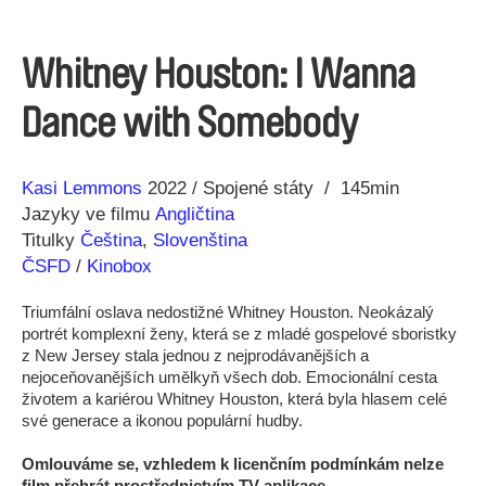
Whitney Houston: I Wanna
Dance with Somebody
Režie
Rok
Kasi Lemmons
2022
Spojené státy
145min
Jazyky ve filmu
Angličtina
Titulky
Čeština
,
Slovenština
ČSFD
/
Kinobox
Triumfální oslava nedostižné Whitney Houston. Neokázalý
portrét komplexní ženy, která se z mladé gospelové sboristky
z New Jersey stala jednou z nejprodávanějších a
nejoceňovanějších umělkyň všech dob. Emocionální cesta
životem a kariérou Whitney Houston, která byla hlasem celé
své generace a ikonou populární hudby.
Omlouváme se, vzhledem k licenčním podmínkám nelze
film přehrát prostřednictvím TV aplikace.