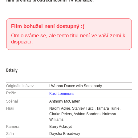
Film bohužel není dostupný :(
Omlouváme se, ale tento titul není ve vaší zemi k
dispozici.
Detaily
Originální název
I Wanna Dance with Somebody
Režie
Kasi Lemmons
Scénář
Anthony McCarten
Hrají
Naomi Ackie, Stanley Tucci, Tamara Tunie,
Clarke Peters, Ashton Sanders, Nafessa
Williams
Kamera
Barry Ackroyd
Střih
Daysha Broadway