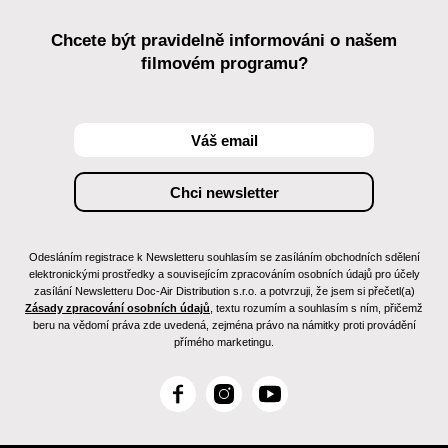
Chcete být pravidelně informováni o našem
filmovém programu?
Odesláním registrace k Newsletteru souhlasím se zasíláním obchodních sdělení
elektronickými prostředky a souvisejícím zpracováním osobních údajů pro účely
zasílání Newsletteru Doc-Air Distribution s.r.o. a potvrzuji, že jsem si přečetl(a)
Zásady zpracování osobních údajů
, textu rozumím a souhlasím s ním, přičemž
beru na vědomí práva zde uvedená, zejména právo na námitky proti provádění
přímého marketingu.
F
I
Y
a
n
o
c
s
u