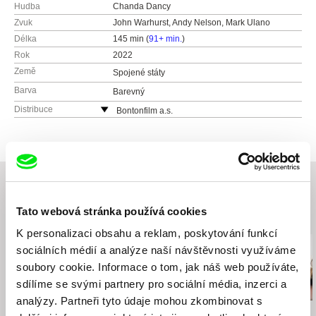
Hudba
Chanda Dancy
Zvuk
John Warhurst, Andy Nelson, Mark Ulano
Délka
145 min (
91+ min.
)
Rok
2022
Země
Spojené státy
Barva
Barevný
Distribuce
Bontonfilm a.s.
Česká republika
web:
http://www.bontonfilm.cz
e-mail:
petra.pachl@bontonfilm.cz
Tato webová stránka používá cookies
Související filmy (20)
K personalizaci obsahu a reklam, poskytování funkcí
sociálních médií a analýze naší návštěvnosti využíváme
soubory cookie. Informace o tom, jak náš web používáte,
sdílíme se svými partnery pro sociální média, inzerci a
analýzy. Partneři tyto údaje mohou zkombinovat s
Peter Krištúfek
David Butula
Jitka Němcová