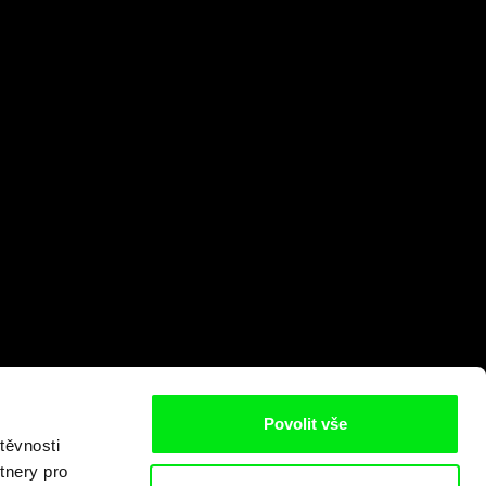
Povolit vše
těvnosti
tnery pro