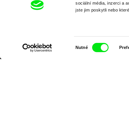
sociální média, inzerci a 
jste jim poskytli nebo kter
Výběr
Nutné
Pref
souhlasu