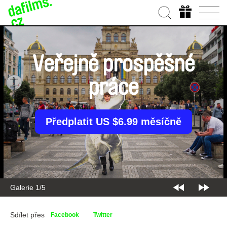
Veřejně prospěšné
práce
Předplatit US $6.99 měsíčně
Galerie 1/5
Sdílet přes
Facebook
Twitter