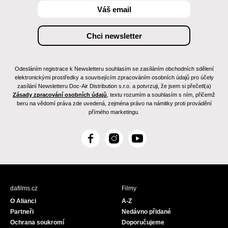
Odesláním registrace k Newsletteru souhlasím se zasíláním obchodních sdělení
elektronickými prostředky a souvisejícím zpracováním osobních údajů pro účely
zasílání Newsletteru Doc-Air Distribution s.r.o. a potvrzuji, že jsem si přečetl(a)
Zásady zpracování osobních údajů
, textu rozumím a souhlasím s ním, přičemž
beru na vědomí práva zde uvedená, zejména právo na námitky proti provádění
přímého marketingu.
F
I
Y
a
n
o
c
s
u
e
t
T
b
a
u
dafilms.cz
Filmy
o
g
b
O Alianci
A-Z
o
r
e
Partneři
Nedávno přidané
k
a
Ochrana soukromí
Doporučujeme
m