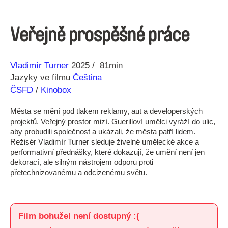
Veřejně prospěšné práce
Režie
Rok
Vladimír Turner
2025
81min
Jazyky ve filmu
Čeština
ČSFD
/
Kinobox
Města se mění pod tlakem reklamy, aut a developerských
projektů. Veřejný prostor mizí. Guerilloví umělci vyráží do ulic,
aby probudili společnost a ukázali, že města patří lidem.
Režisér Vladimír Turner sleduje živelné umělecké akce a
performativní přednášky, které dokazují, že umění není jen
dekorací, ale silným nástrojem odporu proti
přetechnizovanému a odcizenému světu.
Film bohužel není dostupný :(