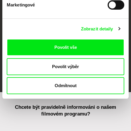
Marketingové
CPH:DOX
Doclisboa
Millennium Docs
DOK Leipzig
Against Gravity
Zobrazit detaily
Povolit vše
Povolit výběr
FIDMarseille
MFDF Ji.hlava
Visions du Réel
Odmítnout
Chcete být pravidelně informováni o našem
filmovém programu?