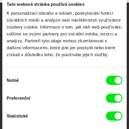
Tato webová stránka používá cookies
K personalizaci obsahu a reklam, poskytování funkcí
Vaše online
sociálních médií a analýze naší návštěvnosti využíváme
soubory cookie. Informace o tom, jak náš web používáte,
dokumentární kino
sdílíme se svými partnery pro sociální média, inzerci a
analýzy. Partneři tyto údaje mohou zkombinovat s
Nové festivalové filmy
dalšími informacemi, které jste jim poskytli nebo které
každý týden
získali v důsledku toho, že používáte jejich služby.
Portál DAFilms.cz je výsledkem tvůrčí spolupráce 7 klíčových evropských
festivalů dokumentárního filmu sdružených do Doc Alliance. Naším cílem je
Výběr
posouvat hranice dokumentárního filmu, propagovat jeho rozmanitost a
Nutné
podporovat kvalitní autorské filmy.
souhlasu
Členové Doc Alliance
Preferenční
Statistické