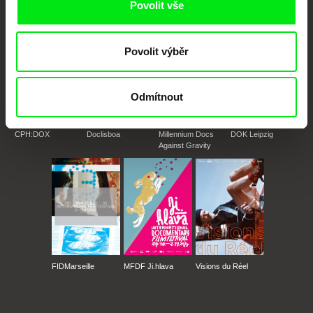
Povolit vše
Povolit výběr
Odmítnout
CPH:DOX
Doclisboa
Millennium Docs
DOK Leipzig
Against Gravity
FIDMarseille
MFDF Ji.hlava
Visions du Réel