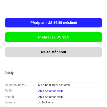
Předplatit US $6.99 měsíčně
Přehrát za US $2.5
Nelze stáhnout
Detaily
Originální název
Mit einem Tiger schlafen
Režie
Anja Salomonowitz
Scénář
Anja Salomonowitz
Kamera
Jo Molitoris