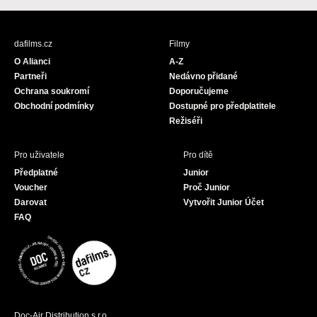
c
s
u
e
t
T
b
a
u
dafilms.cz
Filmy
o
g
b
O Alianci
A-Z
o
r
e
Partneři
Nedávno přidané
k
a
Ochrana soukromí
Doporučujeme
m
Obchodní podmínky
Dostupné pro předplatitele
Režiséři
Pro uživatele
Pro dítě
Předplatné
Junior
Voucher
Proč Junior
Darovat
Vytvořit Junior Účet
FAQ
Doc-Air Distribution s.r.o.