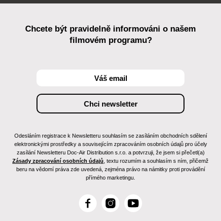
Chcete být pravidelně informováni o našem
filmovém programu?
Odesláním registrace k Newsletteru souhlasím se zasíláním obchodních sdělení
elektronickými prostředky a souvisejícím zpracováním osobních údajů pro účely
zasílání Newsletteru Doc-Air Distribution s.r.o. a potvrzuji, že jsem si přečetl(a)
Zásady zpracování osobních údajů
, textu rozumím a souhlasím s ním, přičemž
beru na vědomí práva zde uvedená, zejména právo na námitky proti provádění
přímého marketingu.
F
I
Y
a
n
o