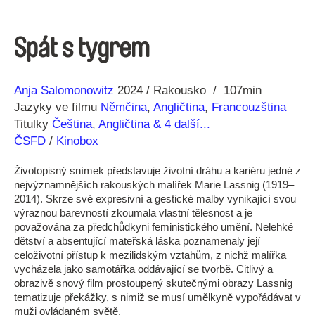
Spát s tygrem
Režie
Rok
Anja Salomonowitz
2024
Rakousko
107min
Jazyky ve filmu
Němčina
,
Angličtina
,
Francouzština
Titulky
Čeština
,
Angličtina
& 4 další...
ČSFD
/
Kinobox
Životopisný snímek představuje životní dráhu a kariéru jedné z
nejvýznamnějších rakouských malířek Marie Lassnig (1919–
2014). Skrze své expresivní a gestické malby vynikající svou
výraznou barevností zkoumala vlastní tělesnost a je
považována za předchůdkyni feministického umění. Nelehké
dětství a absentující mateřská láska poznamenaly její
celoživotní přístup k mezilidským vztahům, z nichž malířka
vycházela jako samotářka oddávající se tvorbě. Citlivý a
obrazivě snový film prostoupený skutečnými obrazy Lassnig
tematizuje překážky, s nimiž se musí umělkyně vypořádávat v
muži ovládaném světě.