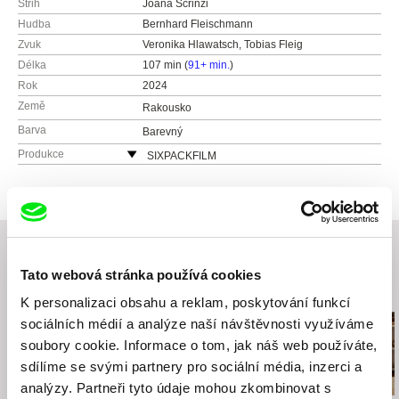
Střih
Joana Scrinzi
Hudba
Bernhard Fleischmann
Zvuk
Veronika Hlawatsch, Tobias Fleig
Délka
107 min (
91+ min.
)
Rok
2024
Země
Rakousko
Barva
Barevný
Produkce
SIXPACKFILM
Neubaugasse 45/13
1071 Vídeň
Rakousko
web:
http://www.sixpackfilm.com
tel: 00 43 1 526 09 90
Tato webová stránka používá cookies
mobil: ---
Související filmy (20)
fax: 0043 1 526 09 92
K personalizaci obsahu a reklam, poskytování funkcí
e-mail:
office@sixpackfilm.com
sociálních médií a analýze naší návštěvnosti využíváme
soubory cookie. Informace o tom, jak náš web používáte,
sdílíme se svými partnery pro sociální média, inzerci a
analýzy. Partneři tyto údaje mohou zkombinovat s