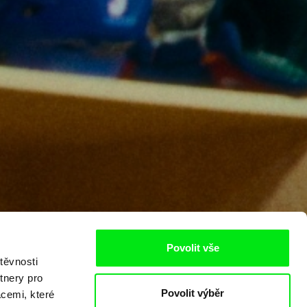
Povolit vše
těvnosti
tnery pro
Povolit výběr
acemi, které