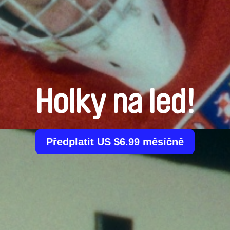
Holky na led!
Předplatit US $6.99 měsíčně