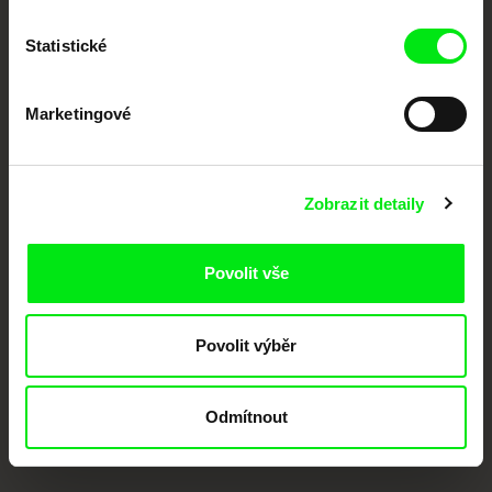
podporovat kvalitní autorské filmy.
Členové Doc Alliance
Statistické
Marketingové
Zobrazit detaily
CPH:DOX
Doclisboa
Millennium Docs
DOK Leipzig
Against Gravity
Povolit vše
Povolit výběr
Odmítnout
FIDMarseille
MFDF Ji.hlava
Visions du Réel