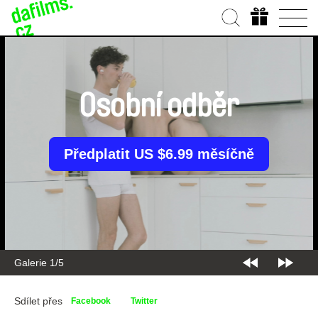
Osobní odběr
Předplatit US $6.99 měsíčně
Galerie 2/5
Sdílet přes
Facebook
Twitter