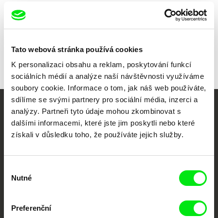
Zvuk
Šimon Herrmann
Délka
15 min (
1-15 min.
)
Rok
2025
Země
Česká republika
Tato webová stránka používá cookies
Barva
Barevný
K personalizaci obsahu a reklam, poskytování funkcí
sociálních médií a analýze naší návštěvnosti využíváme
soubory cookie. Informace o tom, jak náš web používáte,
sdílíme se svými partnery pro sociální média, inzerci a
analýzy. Partneři tyto údaje mohou zkombinovat s
Vaše online
dalšími informacemi, které jste jim poskytli nebo které
dokumentární kino
získali v důsledku toho, že používáte jejich služby.
Nové festivalové filmy
každý týden
Výběr
Nutné
souhlasu
Portál DAFilms.cz je výsledkem tvůrčí spolupráce 7 klíčových evropských
festivalů dokumentárního filmu sdružených do Doc Alliance. Naším cílem je
Preferenční
posouvat hranice dokumentárního filmu, propagovat jeho rozmanitost a