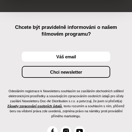
Chcete být pravidelně informováni o našem
filmovém programu?
Odesláním registrace k Newsletteru souhlasím se zasíláním obchodních sdělení
elektronickými prostředky a souvisejícím zpracováním osobních údajů pro účely
zasílání Newsletteru Doc-Air Distribution s.r.o. a potvrzuji, že jsem si přečetl(a)
Zásady zpracování osobních údajů
, textu rozumím a souhlasím s ním, přičemž
beru na vědomí práva zde uvedená, zejména právo na námitky proti provádění
přímého marketingu.