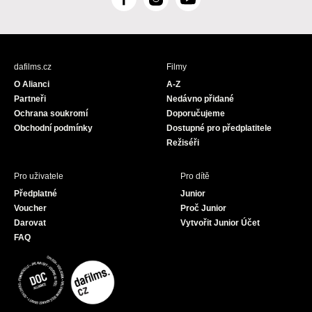
F
I
Y
a
n
o
c
s
u
e
t
T
b
a
u
dafilms.cz
Filmy
o
g
b
O Alianci
A-Z
o
r
e
Partneři
Nedávno přidané
k
a
Ochrana soukromí
Doporučujeme
m
Obchodní podmínky
Dostupné pro předplatitele
Režiséři
Pro uživatele
Pro dítě
Předplatné
Junior
Voucher
Proč Junior
Darovat
Vytvořit Junior Účet
FAQ