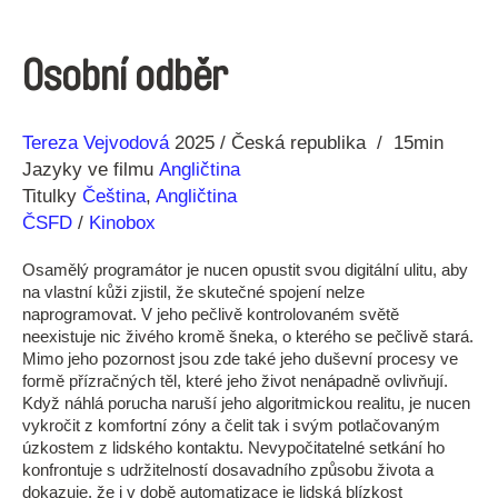
Osobní odběr
Režie
Rok
Tereza Vejvodová
2025
Česká republika
15min
Jazyky ve filmu
Angličtina
Titulky
Čeština
,
Angličtina
ČSFD
/
Kinobox
Osamělý programátor je nucen opustit svou digitální ulitu, aby
na vlastní kůži zjistil, že skutečné spojení nelze
naprogramovat. V jeho pečlivě kontrolovaném světě
neexistuje nic živého kromě šneka, o kterého se pečlivě stará.
Mimo jeho pozornost jsou zde také jeho duševní procesy ve
formě přízračných těl, které jeho život nenápadně ovlivňují.
Když náhlá porucha naruší jeho algoritmickou realitu, je nucen
vykročit z komfortní zóny a čelit tak i svým potlačovaným
úzkostem z lidského kontaktu. Nevypočitatelné setkání ho
konfrontuje s udržitelností dosavadního způsobu života a
dokazuje, že i v době automatizace je lidská blízkost