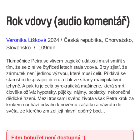
Rok vdovy (audio komentář)
Režie
Rok
Veronika Lišková
2024
Česká republika
Chorvatsko
Slovensko
109min
Tlumočnice Petra se vlivem tragické události musí smířit s
tím, že se z ní ve čtyřiceti letech stala vdova. Brzy zjistí, že
zármutek není jedinou výzvou, které musí čelit. Přidává se
starost o dospívající dceru a tlak ze strany manipulativní
tchyně. A pak tu je celá byrokratická mašinerie, která smrtí
člověka ožívá: hypotéky, půjčky, nájmy, poplatky, nekonečné
dědické řízení. Mezi troskami svého života však Petra krok za
krokem nachází odvahu k novému začátku a návratu do
světa, ze kterého zmizel její hlavní opěrný bod…
Film bohužel není dostupný :(