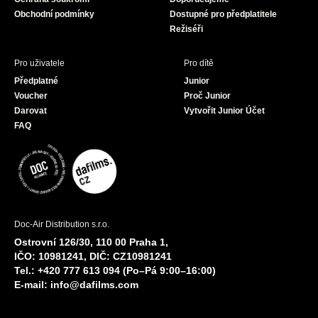
m
Obchodní podmínky
Dostupné pro předplatitele
Režiséři
Pro uživatele
Pro dítě
Předplatné
Junior
Voucher
Proč Junior
Darovat
Vytvořit Junior Účet
FAQ
Doc-Air Distribution s.r.o.
Ostrovní 126/30, 110 00 Praha 1,
IČO: 10981241, DIČ: CZ10981241
Tel.: +420 777 613 094 (Po–Pá 9:00–16:00)
E-mail:
info@dafilms.com