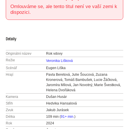
Omlouváme se, ale tento titul není ve vaší zemi k
dispozici.
Detaily
Originální název
Rok vdovy
Režie
Veronika Lišková
Scénář
Eugen Liška
Hrají
Pavla Beretová, Julie Šoucová, Zuzana
Kronerová, Tomáš Bambušek, Lucie Žáčková,
Jaromíra Mílová, Jan Novotný, Marie Švestková,
Helena Dvořáková
Kamera
Dušan Husár
Střih
Hedvika Hansalová
Zvuk
Jakub Jurásek
Délka
109 min (
91+ min.
)
Rok
2024