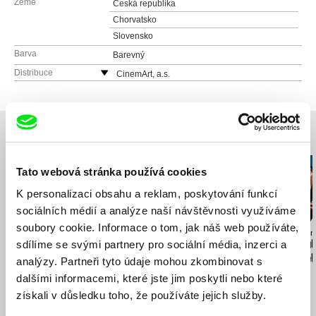
Země
Česká republika
Chorvatsko
Slovensko
Barva
Barevný
Distribuce
CinemArt, a.s.
Národní třída 28
111 21 Praha 1
Česká republika
Související filmy (20)
web:
http://www.cinemart.cz
tel: +420 224 949 110
Tato webová stránka používá cookies
fax: +420 221 105 220
e-mail:
info@cinemart.cz
K personalizaci obsahu a reklam, poskytování funkcí
sociálních médií a analýze naší návštěvnosti využíváme
soubory cookie. Informace o tom, jak náš web používáte,
Petr Václav
Martin Pavol Repka
Drahomíra Vihan
Cesta ven
sdílíme se svými partnery pro sociální média, inzerci a
Od marca do mája
Zpráva o put
studentů Pet
analýzy. Partneři tyto údaje mohou zkombinovat s
Jakuba
dalšími informacemi, které jste jim poskytli nebo které
získali v důsledku toho, že používáte jejich služby.