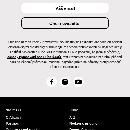
Odesláním registrace k Newsletteru souhlasím se zasíláním obchodních sdělení
elektronickými prostředky a souvisejícím zpracováním osobních údajů pro účely
zasílání Newsletteru Doc-Air Distribution s.r.o. a potvrzuji, že jsem si přečetl(a)
Zásady zpracování osobních údajů
, textu rozumím a souhlasím s ním, přičemž
beru na vědomí práva zde uvedená, zejména právo na námitky proti provádění
přímého marketingu.
F
I
Y
a
n
o
c
s
u
e
t
T
b
a
u
dafilms.cz
Filmy
o
g
b
O Alianci
A-Z
o
r
e
Partneři
Nedávno přidané
k
a
Ochrana soukromí
Doporučujeme