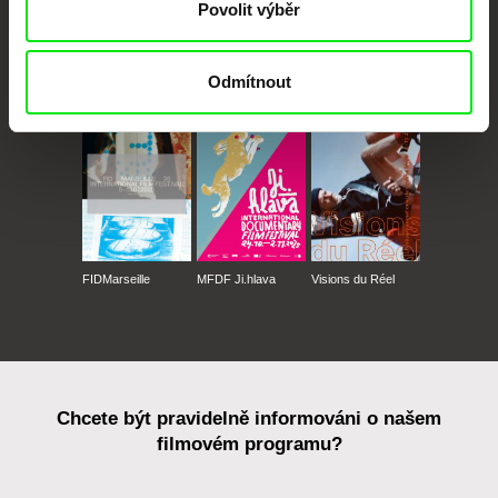
Povolit výběr
CPH:DOX
Doclisboa
Millennium Docs
DOK Leipzig
Odmítnout
Against Gravity
FIDMarseille
MFDF Ji.hlava
Visions du Réel
Chcete být pravidelně informováni o našem
filmovém programu?